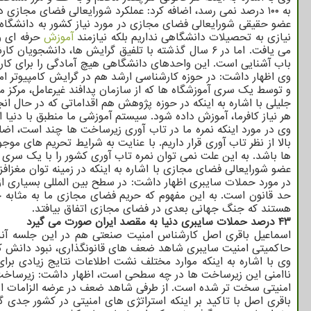
به ۱۰۰ درصد نمی رسد، اضافه کرد: عملکرد شورایعالی فضای مجازی در حوزه امنیت خوب بوده است اما با این وجود نسبت به نیازمان به قوانین با کاستی مواجه هستیم.
عضو حقیقی شورایعالی فضای مجازی در مورد نیاز کشور به دانشگاه 
نیازی به تحصیلات دانشگاهی نداریم بلکه نیازمند
آموزش
باب آشنایی است. این واحدهای دانشگاهی هیچ آمادگی را برای کارش
وی اظهار داشت: در حوزه کارشناسی ارشد هم در گرایش کامپیوتر امن ۱۵ واحد دانشگاهی از مبانی رمزنگاری تا ا
و توسط یک سری آموزشگاه ها که از سازمان پدافند غیرعامل، مرکز ما
جلیلی با اشاره به اینکه در حوزه پژوهش هم اقداماتی که در حال ا
هر نیاز کافرما، آموزش داده شود. سیستم آموزشی ما منطبق با دنیا
وی در مورد اینکه نمره ما در تاب آوری زیرساخت ها چند است، اض
بالا از نظر تاب آوری قرار داریم. با عنایت به شرایط تحریم های 
ها باشد. به این علت نمی توان نمره تاب آوری کشور را با یک سری
عضو شورایعالی فضای مجازی با اشاره به اینکه در زمینه توان مغزاف
در مورد حملات سایبری اظهار داشت: در سطح بین المللی بسیاری ا
حد قانون است. به این مفهوم که حریم فضای مجازی ما به مثابه 
هستند که جنگ جهانی بعدی در فضای مجازی اتفاق بیافتد.
۴۳ درصد حملات سایبری دنیا به مقصد ایران صورت می گیرد
اسماعیل باقری اصل کارشناس امنیت صنعتی هم در این جلسه آنل
حاکمیتی امنیت سایبری شاهد ضعف های قانونگذاری، نبود دانش کا
وی با اشاره به اینکه موارد مختلف نشت اطلاعات نتایج زیادی بر
ناامنی این زیرساخت ها در چه سطحی است، اظهار داشت: زیرساخت ه
امنیتی سخت تر شده است. از طرفی شاهد ضعف در عرضه الزامات امنی
باقری اصل با تاکید بر اینکه استراتژی های امنیتی در کشور جدی