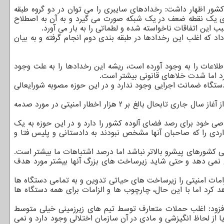
شور اظهار داشت: رخدادهای سایبری را می توان در دو گروه طبقه
بنای یک نقطه ضعف در یک شبکه صورت می گیرد و به آن به اصطلاح
 ما نشان داد که اغلب این رخدادها در طبقه بندی دوم انجام گرفته و به بیان
لاعات را به وجود آورده است، ریشه این رخدادها را به علت وجود
رد اما شدت خلاهای قانونی بیشتر است.
دستگاه ضمانت اجرایی وجود ندارد و در این حوزه مصوبه شورایعالی
صادقی با اشاره به یادآوری ها، پیگیری ها و تذکرات امنیتی که از جانب مرکز ماهر به دستگاه ها و سازمان ها عرضه شده است، اضافه کرد: از آغاز سال جاری تابحال بالغ بر ۲ هزار اخطار امنیتی در مورد صدمه
 سامانه اختصاصی خود برای رصد فضای آلوده کشور را دارد و در این حوزه به یک
ردی را که صاحبان آنها مشخص نبودند به دادستانی و پلیس فتا و
رخدادهای سایبری در کشور ما که از نوع APT صورت می گیرد نسبت به برخی کشورهای پیشرو بالاتر نباشد اما درصد اشتباهات ما بیشتر است.
رخ نمی دهد و حتی شاید زیرساخت های بزرگ آنها بیشتر مورد هدف
انتهای سال ۹۷ مرکز افتای ریاست جمهوری دستورالعمل الزامات امنیتی را زیرساخت های حیاتی تدوین و به تمامی دستگاه ها
هد کرد اما با این حال، چارچوب ها و الزامات برای همه دستگاه ها
، افزود: اغلب حملات متعارف توسط تیم های زیرزمینی خیلی متوسط
 از لحاظ انگیزشی و مادی در آن سازمان اختلالی وجود دارد و نمی