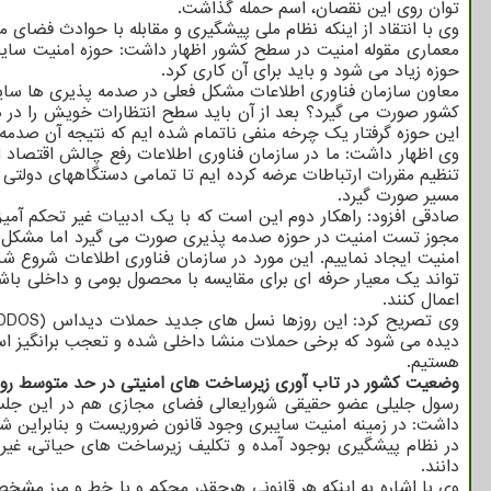
توان روی این نقصان، اسم حمله گذاشت.
وی با انتقاد از اینکه نظام ملی پیشگیری و مقابله با حوادث فضا
معماری مقوله امنیت در سطح کشور اظهار داشت: حوزه امنیت سایبری
حوزه زیاد می شود و باید برای آن کاری کرد.
معاون سازمان فناوری اطلاعات مشکل فعلی در صدمه پذیری ها سایبر
کشور صورت می گیرد؟ بعد از آن باید سطح انتظارات خویش را در ه
این حوزه گرفتار یک چرخه منفی ناتمام شده ایم که نتیجه آن صدم
وی اظهار داشت: ما در سازمان فناوری اطلاعات رفع چالش اقتصاد 
تنظیم مقررات ارتباطات عرضه کرده ایم تا تمامی دستگاههای دولتی
مسیر صورت گیرد.
صادقی افزود: راهکار دوم این است که با یک ادبیات غیر تحکم آمی
مجوز تست امنیت در حوزه صدمه پذیری صورت می گیرد اما مشکل این
امنیت ایجاد نماییم. این مورد در سازمان فناوری اطلاعات شروع شد
تواند یک معیار حرفه ای برای مقایسه با محصول بومی و داخلی ب
اعمال کنند.
دیده می شود که برخی حملات منشا داخلی شده و تعجب برانگیز است. 
هستیم.
وضعیت کشور در تاب آوری زیرساخت های امنیتی در حد متوسط رو ب
رسول جلیلی عضو حقیقی شورایعالی فضای مجازی هم در این جلسه 
داشت: در زمینه امنیت سایبری وجود قانون ضروریست و بنابراین 
در نظام پیشگیری بوجود آمده و تکلیف زیرساخت های حیاتی، غیر
دانند.
وی با اشاره به اینکه هر قانونی هرچقدر محکم و با خط و مرز مشخص