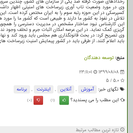
رخدادهای صورت گرفته ضد یکی از سازمان های کشور، چندین سرور د
تلاش در نفوذ به کشور ما دارند و طبیعی است که کشور ما را مورد 
این کارشناس نبود ساختار مشخص در مدیریت دسترسی را همچون نق
گریزی کمک نماید. در این عرصه امکان اثبات جرم و تخلف وجود ندا
وی تصریح کرد: در بحث قانونگذاری هم مجلس باید ورود کند و نهاده
باید اعلام کنند. از طرفی باید در کشور پیمایش امنیت زیرساخت ه
منبع:
توسعه دهندگان
23:11:01
1399/08/08
5
/
5.0
تگهای خبر:
آموزش
,
آنلاین
,
اینترنت
,
برنامه
این مطلب را می پسندید؟
(0)
(1)
تازه ترین مطالب مرتبط