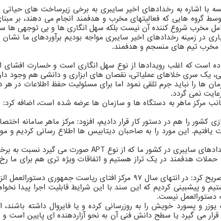
سه با اشاره به رخدادهای اخیر سایبری به برخی زیرساخت های حیاتی ک
 توسط گروه هایی که فعالیتهای مخرب و هدفمند انجام می دهند، بر م
با فراز و نشیب های بسیاری در زمینه رخدادهای اخیر سایبری مواجه بودیم برآوردهای
ات مخرب تیم های منسجم و هدفمند.
اده است که اغلب رویدادها از نوع سهل انگاری است و خسارت افشای اط
نونی، یک سری خلاهای عملیاتی، نقصان های ابزاری و دانشی هم وجود دا
مان ها را نباید جرم تلقی نمود اما برای مسئولیت حفظ اطلاعات در هر 
عایت نمی گردد.
ال بحث اسکن در فضای مجازی کشور را هم در دستور کار قرار دادیم، افزود: مرکز ماهر
فتیم. این مورد را به صاحبان دیتابیس ها اطلاع رسانی کردیم و موا
معاون امنیت سازمان فناوری اطلاعات اظهار داشت: شاید درصد 
ه حملات هدفمند در یک تراز هستیم و اتفاقات ویژه تری هم برای ما 
وی در مورد نبود الزامات امنیتی برای زیرساخت های حیاتی کشور تصریح کرد: در 
شتیم و پیشبینی کردیم که این سند با این شرایط قابلیت اجرا پیدا نخوا
ه دستورالعمل نیست.
ه یوزر و پسورد خویش را به روزرسانی کرده و یا فایروال داشته باشند
رار می گیرد یا سطح دانش فنی آن به نحو آزاردهنده ای پایین است و یا