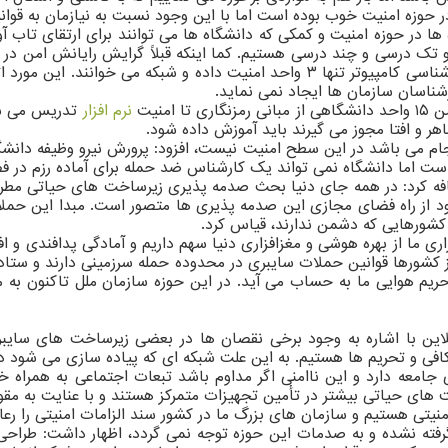
ها در حوزه امنیت و کمکی که دانشگاه ها می توانند برای ارتقای تاب 
می یافت. اما در ۶ سال گذشته با تلفیق گرایش ها، دانشجویان کارشناسی کامپیوتر تنها ۳
ناسان سازمان ها ایجاد نمی نماید.
منیت
نرم افزار
تدریس می شود
هر و افتا مجوز می گیرند باید آموزش داده شود.
نجام می باشد در این سطح امنیت نیست، افزود: پرورش نیرو وظیفه دانشگ
 است اما دانشگاه نمی تواند یک کارشناس ضد حمله برای آماده رزم در ف
افه کرد: در همه جای دنیا بحث صدمه پذیری زیرساخت های حیاتی مطرح
موجود از راه فضای مجازی این صدمه پذیری ها متصور است. مبدا این حم
 کشورهایی که دشمن ندارند، قیاس کرد.
زاری ما از بهره هوشی و مغزافزاری دنیا سهم داریم و آمادگی پدافندی و
ز کشورها قوانین حملات سایبری در محدوده حمله سرزمینی دارند و ستا
حریم هوایی ما به حساب می آید. در این حوزه سازمان ملل تاکنون به
این با اشاره به وجود برخی نقصان ها در بعضی زیرساخت های سایبر
فی و تحریم ها هستیم. به این علت شبکه ای که پیاده سازی می شود 
ای جامعه دارد و این ناامنی اگر مداوم باشد تبعات اجتماعی به همرا
ای حیاتی بیشتر در تأمین تجهیزات متمرکز هستند و با عنایت به مقول
تی هستیم و سازمان های بزرگ ما در کشور سند الزامات امنیتی را رعا
 گرفته نشده و به صدمات این حوزه توجه نمی گردد، اظهار داشت: طراح