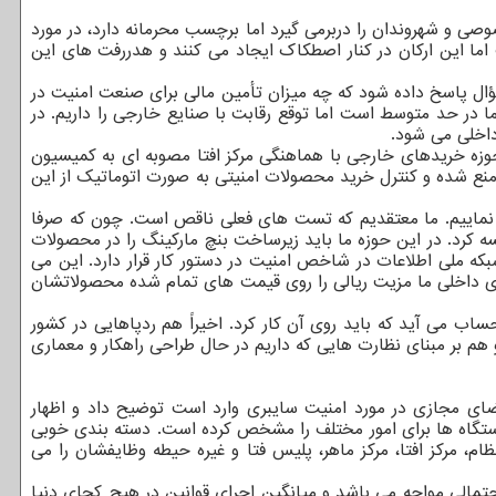
صی و شهروندان را دربرمی گیرد اما برچسب محرمانه دارد، در مورد
اما این ارکان در کنار اصطکاک ایجاد می کنند و هدررفت های این
ؤال پاسخ داده شود که چه میزان تأمین مالی برای صنعت امنیت در
در حد متوسط است اما توقع رقابت با صنایع خارجی را داریم. در
داخلی می شود.
وزه خریدهای خارجی با هماهنگی مرکز افتا مصوبه ای به کمیسیون
منع شده و کنترل خرید محصولات امنیتی به صورت اتوماتیک از این
دی نماییم. ما معتقدیم که تست های فعلی ناقص است. چون که صرفا
کرد. در این حوزه ما باید زیرساخت بنچ مارکینگ را در محصولات
ه ملی اطلاعات در شاخص امنیت در دستور کار قرار دارد. این می
ای داخلی ما مزیت ریالی را روی قیمت های تمام شده محصولاتشان
 اینترفیس چالش بزرگی به حساب می آید که باید روی آن کار کرد. اخیراً هم ردپاهایی در کشور
هم بر مبنای نظارت هایی که داریم در حال طراحی راهکار و معماری
ای مجازی در مورد امنیت سایبری وارد است توضیح داد و اظهار
دستگاه ها برای امور مختلف را مشخص کرده است. دسته بندی خوبی
رکز افتا، مرکز ماهر، پلیس فتا و غیره حیطه وظایفشان را می
حتمالی مواجه می باشد و میانگین اجرای قوانین در هیچ کجای دنیا