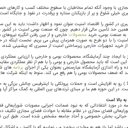
ی مجازی با وجود آنکه تمام مخاطبان با سطوح مختلف کسب و کارهای خصو
 خیلی شلوغ و پر از بازیکنان ستاره و پرقدرت در نفوذ و جایگاه است 
ی در کشور را اقتصاد امنیت عنوان نمود و اظهار داشت: باید به این س
مین حد تأمین مالی قرار دهیم. چون که صنعت بومی امنیت در کشور ما 
ه به صنعت بومی، خرید
محصولات
خارجی و از بین رفتن انگیزه نیروهای 
امنیت را با دو طرح به صورت همزمان پیش می بریم. نخست اینکه در ح
 از خرید تجهیزات خارجی زیرساختی امنیت از مسیری که پیشبینی شده، 
ز با ایجاد چند آزمایشگاه، محصولات بومی و خارجی را ارزیابی عملکر
 است که باید محصول خارجی و بومی را با هم از نظر عملکردی مقایسه 
ه و راه اندازی آزمایشگاه عیارسنجی بعنوان یکی از اجزای
برنامه
های شبک
اشد که ضعف محصولات بومی را هم رفع می کند. منوط به اینکه شرکت ه
وی تصریح کرد: این روزها نسل های جدید حملات دیداس (DDOS ) رو به افزایش است و حملات پروتکلی با
در این حوزه هم ما بر مبنای ترندهای بین المللی به کمک مراکز آپا و 
ه بالا است
در مورد انتقاداتی که به نبود ضمانت اجرایی مصوبات شورایعالی فض
شورایعالی فضای مجازی در نظام مقابله با حوادث فضای مجازی تکلیف 
 حیاتی، بخش خصوصی و آحاد جامعه مشخص شده است. طبق این نظام، م
 باشد اما باز هم به مواردی برخورد می نماییم که با کاستی و اشکال ا