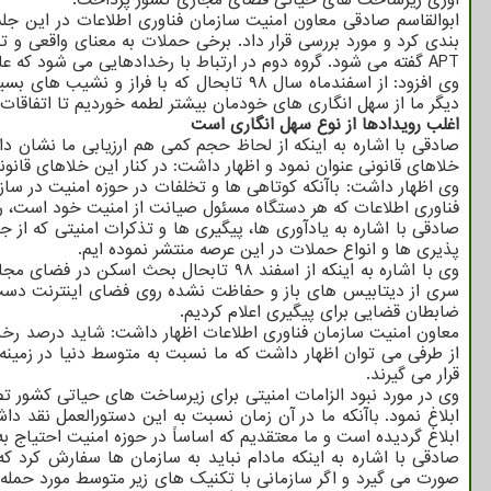
ابوالقاسم صادقی معاون امنیت سازمان فناوری اطلاعات در این جل
بندی کرد و مورد بررسی قرار داد. برخی حملات به معنای واقعی و
APT گفته می شود. گروه دوم در ارتباط با رخدادهایی می شود که عامل مخرب شروع کننده آن نیست بلکه سهل انگاری ها و بی توجهی ها سبب این اتفاقات ناخواسته شده و لطماتی را به بار می آورد.
وی افزود: از اسفندماه سال ۹۸ تابحال که 
دیگر ما از سهل انگاری های خودمان بیشتر لطمه خوردیم تا اتفاق
اغلب رویدادها از نوع سهل انگاری است
صادقی با اشاره به اینکه از لحاظ حجم کمی هم ارزیابی ما نشان د
خلاهای قانونی عنوان نمود و اظهار داشت: در کنار این خلاهای قا
وی اظهار داشت: باآنکه کوتاهی ها و تخلفات در حوزه امنیت در ساز
فناوری اطلاعات که هر دستگاه مسئول صیانت از امنیت خود است، ر
پذیری ها و انواع حملات در این عرصه منتشر نموده ایم.
وی با اشاره به اینکه از اسفند ۹۸ تابح
سری از دیتابیس های باز و حفاظت نشده روی فضای اینترنت دست یا
ضابطان قضایی برای پیگیری اعلام کردیم.
از طرفی می توان اظهار داشت که ما نسبت به متوسط دنیا در زمین
قرار می گیرند.
ابلاغ نمود. باآنکه ما در آن زمان نسبت به این دستورالعمل نقد دا
ابلاغ گردیده است و ما معتقدیم که اساساً در حوزه امنیت احتیاج ب
صادقی با اشاره به اینکه مادام نباید به سازمان ها سفارش کرد ک
صورت می گیرد و اگر سازمانی با تکنیک های زیر متوسط مورد حمله ق