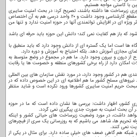
آوری زیرساخت ها داشته باشند، تصریح کرد: در بحث امنیت سایبری
حرفه ای و تک درسی و چند درسی هستیم. کما اینکه قبلاً گرایش رایانش امن در مقطع کارشناسی وجود داشت و ۲۰ واحد درسی هم به آن اختصاص
 واحد امنیت داده و شبکه می خوانند. این مورد اثر ویژه ای در افزایش توانمندی آنها در حوزه امنیت ندارد و تنها من
 که باز هم کفایت نمی کند؛ دانش این حوزه باید حرفه ای باشد
اه ها است اما یک گستره ای از دانش وجود دارد که باید منطبق با
ضای مجازی آموزش دهد. بلکه احتیاج به آموزش و دوره دارد.
 از درون و بیرون وجود دارد. ما هم در مجموع در وضع متوسط به
لات امکان دارد از راه برخی کشورهای منطقه و خصومت ها یا رقابت
 افندی هم در کشور وجود دارد، در مورد نقش سازمان های بین المللی
د نیروهای مسلح کشور ما هم اطلاعیه ای در این خصوص داده که در
 مبحث حریم امنیت سایبری کشورها ورود نکرده است و شاید منتظر
ی کشور، اظهار داشت: بررسی ها نشان داده است که ما در حوزه
در آن بحث امنیت به صورت جدی پیگیری نمی گردد.
ه خواهد داشت، در مورد وضعیت زیرساخت های حیاتی کشور و اینکه
ه تحریم ها، شاهد می باشیم که به روزرسانی یک سری از فیچرهای
یت نمی کنند.
ی شبکه هم گاهی ضعف های خیلی ساده دارد. برای مثال در یکی از