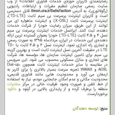
رضایتمندی کاربران حوزه‌ی خدمات فناوری اطلاعات» از وب
سایت رسمی سازمان تنظیم مقررات و ارتباطات رادیویی
(رگولاتوری)، به آدرس
itmon.cra.ir/Satisfaction
قابل دسترسی
است و کاربران اینترنت پرسرعت بی سیم ثابت (TD-LTE)،
اینترنت پرسرعت ثابت (X-DSL) و اینترنت ماهواره ای می
توانند از این طریق، میزان رضایت خودرا از شرکت خدمات
دهنده، ثبت کنند. ایرانسل خدمات اینترنت پرسرعت بی سیم
نسل ۴ و ۴.۵ ثابت (TD-LTE) خودرا بعنوان گسترده ترین ارائه
دهنده‌ی این خدمات در ایران، مردادماه ۱۳۹۵ به صورت رسمی
و تجاری راه اندازی نمود. اینترنت نسل ۴ و ۴.۵ ثابت یا TD-
LTE در حقیقت آخرین نسل اینترنت ثابت است و بهترین گزینه
بی سیم برای تامین اینترنت سازمان ها، مؤسسه ها، شرکت
های تجاری و منازل مسکونی محسوب می شود. این سرویس
در مقایسه با سایر خدمات اینترنت ثابت همچون Dial-up،
ADSL و WiMAX تجربه سرعت بسیار بالاتری را برای کاربر به
ارمغان می آورد و محدودیت هایی مانند فناوری قدیمی،
محدودیت مکانی و عدم امکان جابجایی مودم، نیاز به استفاده
از خط تلفن و ضرورت وجود ظرفیت خالی در مرکز
مخابرات
منطقه را برطرف کرده و از پایداری بالایی در آپلود و
دانلود
برخوردارست.
منبع:
توسعه دهندگان