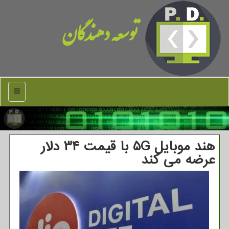
توسعه دهندگان
منو
هند موبایل ۵G با قیمت ۳۴ دلار
عرضه می كند