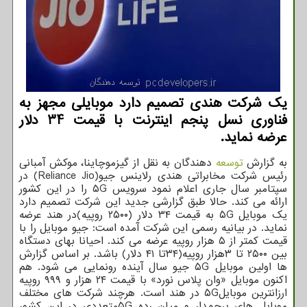
یك شركت هندی تصمیم دارد موبایلی مجهز به
فناوری نسل پنجم اینترنت با قیمت 34 دلار
عرضه نماید.
به گزارش
توسعه
دهندگان به نقل از گیزموچاینا، موکش آمبانی
رئیس شرکت مخابراتی هندی رلاینس جیو(Reliance Jio) در
سپتامبر سال جاری اعلام نمود سرویس ۵G را در این کشور
ارائه می کند. حالا طبق گزارشی جدید این شرکت تصمیم دارد
یک موبایل ۵G به قیمت ۳۴ دلار (۲۵۰۰ روپیه)در هند عرضه
نماید. در بیانیه رسمی این شرکت آمده است: جیو موبایل را با
قیمت کمتر از ۵ هزار روپیه عرضه می کند. احیانا بهای دستگاه
بین ۲۵۰۰ تا ۳هزار روپیه(۳۴تا ۴۱ دلار) باشد. بر اساس گزارش
ها اولین موبایل ۵G جیو سال آینده رونمایی می شود. هم
اکنون موبایل «وان پلاس نورد» با قیمت ۲۴ هزار و ۹۹۹ روپیه
ارزانترین موبایل۵G در هند است. هرچند شرکت های مختلف
موبایل های پرچمدار و میان رده ۵Gمتعددی در این کشور