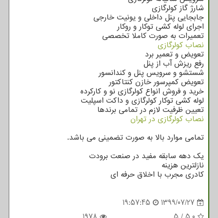
شارژ گاز کولرگازی
جابجایی پنل داخلی و یونیت خارجی
اجرای لوله کشی توکار و روکار
تعمیرات به صورت کاملا تخصصی
نصاب کولرگازی
تعویض و تعمیر برد
رفع ریزش آب از پنل
شستشو و سرویس پنل و کندانسور
تعویض کمپرسور خازن کنتاکتور
خرید و فروش انواع کولرگازی نو و کارکرده
لوله کشی توکار کولرگازی و داکت اسپلیت
تعیین ظرفیت لازم در تمامی برندها
نصاب کولرگازی در تهران
تمامی موارد بالا به صورت تضمینی می باشد.
یک دهه سابقه مفید در صنعت برودت
نازلترین هزینه
کادری مجرب با اخلاق حرفه ای
19:57:45
1399/07/27
1978
5
/
5.0