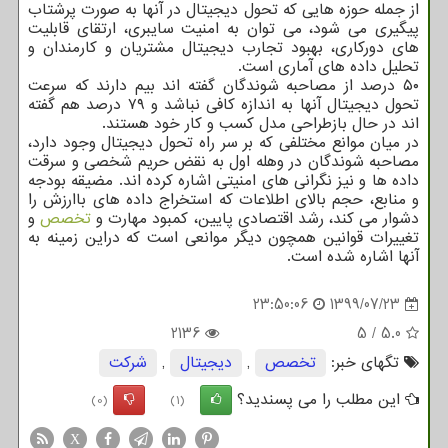
از جمله حوزه هایی که تحول دیجیتال در آنها به صورت پرشتاب
پیگیری می شود، می توان به امنیت سایبری، ارتقای قابلیت
های دورکاری، بهبود تجارب دیجیتال مشتریان و کارمندان و
تحلیل داده های آماری است.
۵۰ درصد از مصاحبه شوندگان گفته اند بیم دارند که سرعت
تحول دیجیتال آنها به اندازه کافی نباشد و ۷۹ درصد هم گفته
اند در حال بازطراحی مدل کسب و کار خود هستند.
در میان موانع مختلفی که بر سر راه تحول دیجیتال وجود دارد،
مصاحبه شوندگان در وهله اول به نقض حریم شخصی و سرقت
داده ها و نیز نگرانی های امنیتی اشاره کرده اند. مضیقه بودجه
و منابع، حجم بالای اطلاعات که استخراج داده های باارزش را
دشوار می کند، رشد اقتصادی پایین، کمبود مهارت و
تخصص
و
تغییرات قوانین همچون دیگر موانعی است که دراین زمینه به
آنها اشاره شده است.
23:50:06
1399/07/23
2136
5
/
5.0
تگهای خبر:
تخصص
,
دیجیتال
,
شركت
این مطلب را می پسندید؟
(0)
(1)
X