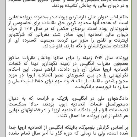
و در دیوان عالی به چالش کشیده بودند.
حکم اخیر دیوان عالی تازه ترین پرونده در مجموعه پرونده هایی
است که هدف آنها محدود کردن حق مقامات برای جاسوسی از
شهروندان بوده است. برمبنای حکمی که در سال ۲۰۱۴ از طرف
دیوان عالی اتحادیه اروپا صادر شد، مقرراتی که شرکتهای
اینترنت و تلفن را ملزم می کردند مجموعه گسترده ای از
اطلاعات مشترکانشان را نگه دارند، لغو شدند.
پرونده سال ۲۰۱۴ زمینه را برای سالها چالش مقررات مذکور
همچون مقررات انگلیس در زمینه نگهداری دیتا که قضات
اتحادیه اروپا مقابل آن رای دادند، فراهم نمود. این احکام
نگرانیهایی را در بین کشورهای عضو اتحادیه اروپا در مورد
محروم شدن مقامات از یک قدرت مهم برای حفظ امنیت ملی و
مبارزه با تروریسم برانگیخت.
دادگاههای ملی در انگلیس، بلژیک و فرانسه که به دنبال
دستورالعمل قضات اتحادیه اروپا بودند، حالا ممکنست
تصمیمات الزام آور دادگاه اتحادیه اروپا را در قضاوتهای نهایی
هر کدام از این پرونده ها اعمال کنند.
بر اساس گزارش بلومبرگ، بااینکه انگلیس از اتحادیه اروپا جدا
شده است، ولی تا زمانی که دوره گذر تا آخر سال تمام نشده