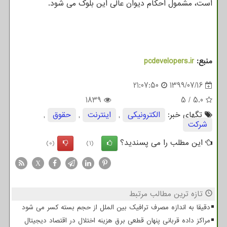
است، مشمول احکام دیوان عالی این بلوک می شود.
منبع:
pcdevelopers.ir
21:07:50
1399/07/16
1839
5
/
5.0
تگهای خبر:
الكترونیكی
,
اینترنت
,
حقوق
,
شركت
این مطلب را می پسندید؟
(0)
(1)
X
تازه ترین مطالب مرتبط
دقیقا به اندازه مصرف ترافیک بین الملل از حجم بسته کسر می شود
مراکز داده قربانی پنهان قطعی برق هزینه اختلال در اقتصاد دیجیتال