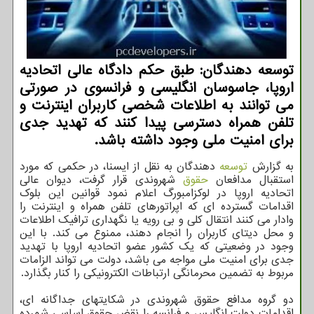
توسعه دهندگان: طبق حكم دادگاه عالی اتحادیه
اروپا، جاسوسان انگلیسی و فرانسوی در صورتی
می توانند به اطلاعات شخصی كاربران اینترنت و
تلفن همراه دسترسی پیدا كنند كه تهدید جدی
برای امنیت ملی وجود داشته باشد.
به گزارش
توسعه
دهندگان به نقل از ایسنا، در حکمی که مورد
استقبال مدافعان
حقوق
شهروندی قرار گرفت، دیوان عالی
اتحادیه اروپا در لوکزامبورگ اعلام نمود قوانین این بلوک
اقدامات گسترده ای که اپراتورهای تلفن همراه و اینترنت را
وادار می کنند انتقال کلی و بی رویه یا نگهداری ترافیک اطلاعات
و محل دیتای کاربران را انجام دهند، ممنوع می کند. با این
وجود در وضعیتی که یک کشور عضو اتحادیه اروپا با تهدید
جدی برای امنیت ملی مواجه می باشد، دولت می تواند الزامات
مربوط به تضمین محرمانگی ارتباطات الکترونیکی را کنار بگذارد.
دو گروه مدافع حقوق شهروندی در شکایتهای جداگانه ای،
اقدامات دولت انگلیس و فرانسه را نقض حقوق اساسی شمرده