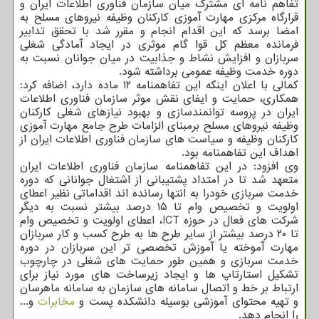
تفاهم نامه ای مشترک میان سازمان فناوری اطلاعات ایران و
قرارگاه مرکزی مهارت آموزی کارکنان وظیفه نیروهای مسلح به
امضا برسد که این اقدام انجام و مقرر شد با تحقق تدابیر
فرمانده معظم کل قوا گام موثری در ایجاد آمادگی شغلی
سربازان و افزایش نشاط و جذابیت در میان جوانان نسبت به
دوره خدمت وظیفه عمومی برداشته شود.
کمالی با اعلان اینکه این تفاهمنامه ۱۲ ماده دارد، اضافه کرد:
همکاری، حمایت و ایفای نقش موثر سازمان فناوری اطلاعات
ایران در پروسه توانمندسازی و بهبود نیازهای شغلی کارکنان
وظیفه نیروهای مسلح برمبنای الزامات طرح جامع مهارت آموزی
کارکنان وظیفه و سیاست های سازمان فناوری اطلاعات ایران از
اهداف این تفاهمنامه بود.
وی افزود: در این تفاهمنامه سازمان فناوری اطلاعات ایران
متعهد شد تا در امتداد پشتیبانی از اشتغال جوانانی که دوره
خدمت سربازی خودرا به انتها رسانده اند اقداماتی نظیر اعطای
اولویت و تخصیص وام تا ۱۵ درصد بیشتر نسبت به دیگر
شرکت های فعال در حوزه ICT، اعطای اولویت و تخصیص وام
تا ۲۰ درصد بیشتر از سایر طرح ها به طرح کسب و کار سربازان
مهارت آموخته یا آموزش تخصصی تر این سربازان در دوره
خدمت سربازی و همین طور حمایت های شغلی در چارچوب
تشکیل استارتاپ ها و ایجاد زیرساخت های مورد نیاز برای
ارتباط بر خط و اتصال سامانه های سازمان به سامانه ماهرسان
و تهیه محتوای آموزشی بوسیله دانشکده پست و
مخابرات
و...
را انجام دهد.