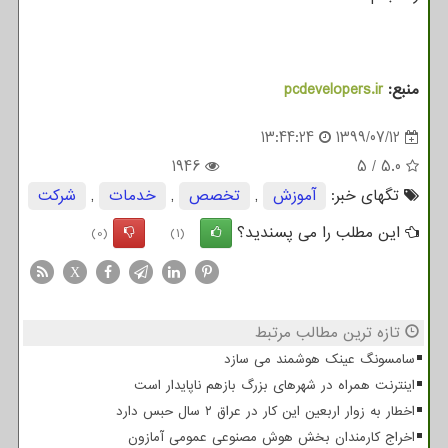
منبع:
pcdevelopers.ir
13:44:24
1399/07/12
1946
5
/
5.0
تگهای خبر:
آموزش
,
تخصص
,
خدمات
,
شركت
این مطلب را می پسندید؟
(0)
(1)
X
تازه ترین مطالب مرتبط
سامسونگ عینک هوشمند می سازد
اینترنت همراه در شهرهای بزرگ بازهم ناپایدار است
اخطار به زوار اربعین این کار در عراق ۲ سال حبس دارد
اخراج کارمندان بخش هوش مصنوعی عمومی آمازون