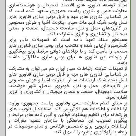
ستاد توسعه فناوری های اقتصاد دیجیتال و هوشمندسازی
معاونت علمی و فناوری ریاست جمهوری متعهد شده است که
در شناسایی فناوری های مهم و قابل بومی سازی فناوری های
نسل پنجم شبکه ارتباطات سیار، اینترنت اشیا و هوش مصنوعی
در کاربردهای حمل و نقل، سلامت دیجیتال، صنعت و معدن
دیجیتال و کشاورزی و انرژی مشارکت کند.
همینطور ستاد تعهد داده است که تسهیلات مالی برای
کنسرسیوم ارزیابی شده و منتخب برای بومی سازی فناوری های
منتخب را تأمین کند و با نهادهای دولتی مرتبط برای پیشگیری
از واردات این فناوری ها برای بومی سازی مذاکراتی داشته
باشد.
از تعهدات شرکت ارتباطات سیار ایران هم می توان به مشارکت
در شناسایی فناوری های مهم و قابل بومی سازی فناوری های
نسل پنجم شبکه ارتباطات سیار، اینترنت اشیا و هوش مصنوعی
در کاربردهای حمل و نقل، خودروی متصل، شهر هوشمند،
سلامت دیجیتال، صنعت و معدن دیجیتال و کشاورزی و انرژی
اشاره نمود.
بر مبنای اعلام معاونت علمی وفناوری ریاست جمهوری، وزارت
ارتباطات و اطلاعات هم تلاش می کند استفاده از ظرفیت های
وزارت‎خانه برای تنظیم پیشنهاد قوانین و آئین نامه های مرتبط و
پیگیری تصویب آن، هماهنگی با سازمان تنظیم مقررات و
ارتباطات رادیویی برای تخصیص فرکانس و سایر موضوعات در
رابطه با رگولاتوری و غیره را تسهیل کند.