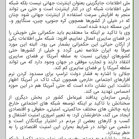
ملی اطلاعات جایگزینی بعنوان اینترنت جهانی نیست بلکه شبکه
ملی اطلاعات شبکه ای در کنار اینترنت است و حتی می تواند
منجر به افزایش سرعت استفاده از اینترنت جهانی شود چنان
که در خیلی از کشورها همچون کره جنوبی، چین، سنگاپور و..
این مسئله دیده شده است.
وی با تاکید بر اینکه ما معتقدیم باید حکمرانی ملی خویش را
در فضای سایبری اعمال نماییم، افزود: شبکه ملی اطلاعات یکی
از ارکان حیاتی این حکمرانی بشمار می رود. البته این مورد
صرفاً به ایران خلاصه نمی گردد و خیلی از کشورها حتی
کشورهای اروپایی نسبت به سلطه آمریکا بر فضای سایبری
انتقاد دارند و تجارب موفقی در جهان وجود دارد که می تواند
سلطه آمریکا را بر فضای سایبری کم کند.
جلالی با اشاره به فشار دولت ترامپ برای مسدود کردن نرم
افزارهای اجتماعی خارجی همچون تیک تاک در آمریکا اظهار
داشت: این نشان داده است که حتی آمریکا هم در این حوزه
احساس تهدید می کند.
رئیس سازمان پدافند غیرعامل کشور در بخش دیگری از
سخنانش با تاکید بر اینکه توسعه شبکه های اجتماعی خارج
پایه چالش های مختلف حاکمیتی، امنیتی، حقوقی و اقتصادی
ایجاد می کند، خاطرنشان کرد: به تعبیر امروزی امنیت اشتغال و
کسب و کارهای بعضی از مردم در اختیار بیگانگان است و
دشمن می تواند در شرایط بحران این امنیت اقتصادی را به
خطر بیندازد.
جلالی با اشاره به دستور رهبری برای زمان بندی تکمیل شبکه