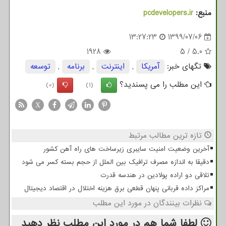
منبع:
pcdevelopers.ir
13:27:23
1399/07/06
1928
5
/
5.0
تگهای خبر:
آمریكا
,
اینترنت
,
برنامه
,
توسعه
این مطلب را می پسندید؟
(0)
(1)
X
تازه ترین مطالب مرتبط
آخرین وضعیت امنیت سایبری زیرساخت های راه آهن کشور
دقیقا به اندازه مصرف ترافیک بین الملل از حجم بسته کسر می شود
تلاقی دو اراده پولادین در هندسه قدرت
مراکز داده قربانی پنهان قطعی برق هزینه اختلال در اقتصاد دیجیتال
نظرات بینندگان در مورد این مطلب
لطفا شما هم
در مورد این مطلب
نظر دهید