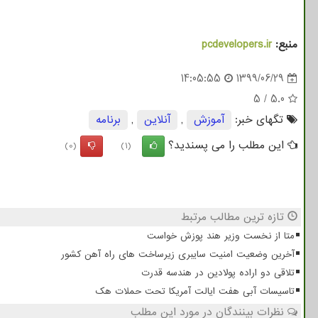
منبع:
pcdevelopers.ir
14:05:55
1399/06/29
5
/
5.0
تگهای خبر:
آموزش
,
آنلاین
,
برنامه
این مطلب را می پسندید؟
(0)
(1)
تازه ترین مطالب مرتبط
متا از نخست وزیر هند پوزش خواست
آخرین وضعیت امنیت سایبری زیرساخت های راه آهن کشور
تلاقی دو اراده پولادین در هندسه قدرت
تاسیسات آبی هفت ایالت آمریکا تحت حملات هک
نظرات بینندگان در مورد این مطلب