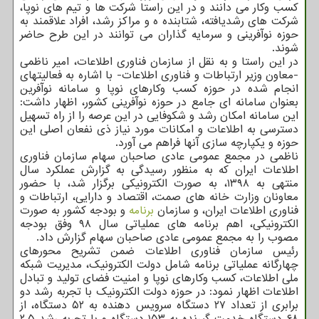
کسب وکار می دانند و در این راستا شرکت ها و تیم های نوپا،
شرکت های رشدیافته، شتابنده ه و مراکز رشد، افراد علاقمند به
حوزه نوآفرینی و سرمایه گذاران می توانند در این طرح حاضر
شوند.
در این راستا و به نقل از سازمان فناوری اطلاعات، امیر ناظمی
-معاون وزیر ارتباطات و فناوری اطلاعات- با اشاره به فعالیتهای
انجام شده در حوزه کسب وکارهای نوپا و سامانه نوآفرین
بعنوان سامانه ای جامع در حوزه نوآفرینی کشور، اظهار داشت:
این سامانه امکان رشد و شکوفایی در این عرصه را از راه تسهیل
دسترسی به اطلاعات و امکانات مورد نیاز ذی نفعان اصلی این
حوزه و یکپارچه سازی آنها فراهم می آورد.
ناظمی در مجمع عمومی عادی صاحبان سهام سازمان فناوری
اطلاعات ایران که به منظور رسیدگی به گزارش عملکرد سال
منتهی به ۱۳۹۸، به صورت الکترونیکی برگزار شد، با حضور
معاونان وزارت خانه های صمت، اقتصاد و دارایی، ارتباطات و
فناوری اطلاعات ایران، و سازمان
برنامه
و بودجه کشور به صورت
الکترونیکی، اهم برنامه های عملیاتی سال ۹۸ وفق بودجه
مصوب را به مجمع عمومی عادی صاحبان سهام گزارش داد.
رئیس سازمان فناوری اطلاعات ضمن تشریح محورهای
چهارگانه عملیاتی برنامه شامل دولت الکترونیک، مدیریت شبکه
ملی اطلاعات، کسب وکارهای نوپا و امنیت فضای تولید و تبادل
اطلاعات اظهار نمود: در حوزه دولت الکترونیک با تجربه رشد دو
برابری از تعداد ۲۷ دستگاه سرویس دهنده به ۵۲ دستگاه، از
۶۸ دستگاه خدمت گیرنده به ۱۵۳ دستگاه و با تجربه رشد ۲.۵