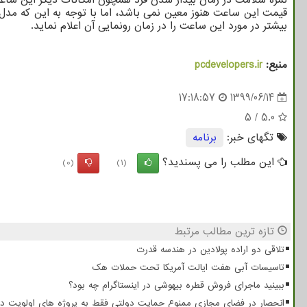
بیشتر در مورد این ساعت را در زمان رونمایی آن اعلام نماید.
منبع:
pcdevelopers.ir
17:18:57
1399/06/14
5
/
5.0
تگهای خبر:
برنامه
این مطلب را می پسندید؟
(0)
(1)
تازه ترین مطالب مرتبط
تلاقی دو اراده پولادین در هندسه قدرت
تاسیسات آبی هفت ایالت آمریکا تحت حملات هک
ببینید ماجرای فروش قطره بیهوشی در اینستاگرام چه بود؟
انحصار در فضای مجازی ممنوع حمایت دولتی فقط به پروژه های اولویت دا