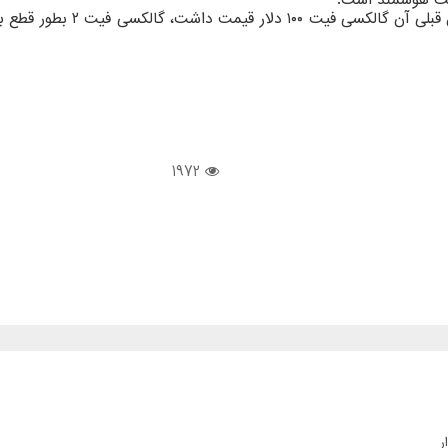
1972
ر