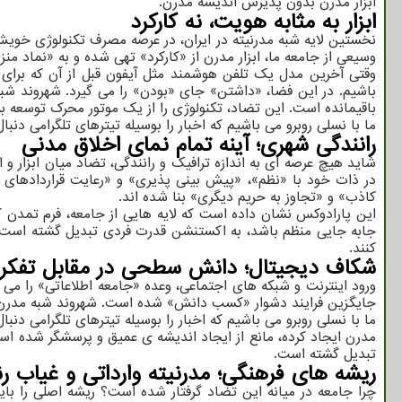
ابزار مدرن بدون پذیرش اندیشه مدرن.
ابزار به مثابه هویت، نه کارکرد
نخستین لایه شبه مدرنیته در ایران، در عرصه مصرف تکنولوژی خویش 
وسیعی از جامعه ما، ابزار مدرن از «کارکرد» تهی شده و به «نماد م
وقتی آخرین مدل یک تلفن هوشمند مثل آیفون قبل از آن که برا
باشیم. در این فضا، «داشتن» جای «بودن» را می گیرد. شهروند شبه
باقیمانده است. این تضاد، تکنولوژی را از یک موتور محرک توسعه به
ما با نسلی روبرو می باشیم که اخبار را بوسیله تیترهای تلگرامی د
رانندگی شهری؛ آینه تمام نمای اخلاق مدنی
شاید هیچ عرصه ای به اندازه ترافیک و رانندگی، تضاد میان ابزار 
در ذات خود با «نظم»، «پیش بینی پذیری» و «رعایت قراردادهای ا
کاذب» و «تجاوز به حریم دیگری» بنا شده اند.
این پارادوکس نشان داده است که لایه هایی از جامعه، فرم تمدن که
جابه جایی منظم باشد، به اکستنشن قدرت فردی تبدیل گشته است ت
کنند.
شکاف دیجیتال؛ دانش سطحی در مقابل تفکر
ورود اینترنت و شبکه های اجتماعی، وعده «جامعه اطلاعاتی» را می د
جایگزین فرایند دشوار «کسب دانش» شده است. شهروند شبه مدرن خوی
ما با نسلی روبرو می باشیم که اخبار را بوسیله تیترهای تلگرامی دن
مدرن ایجاد کرده، مانع از ایجاد اندیشه ی عمیق و پرسشگر شده اس
تبدیل گشته است.
ریشه های فرهنگی؛ مدرنیته وارداتی و غیاب 
چرا جامعه در میانه این تضاد گرفتار شده است؟ ریشه اصلی را با