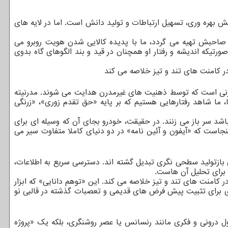
یش بهره وری، تسهیل ارتباطات و تولید دانش است. اما در لایه های
صاحبش تهیه می گردد، ما با پدیده کالایی شدن هویت روبرو می
رتیکه اندیشه و رفتار او همچنان در قید و بند الگوهای گاه بدوی
در کامنت های تند و تیز خلاصه می کند
ی مدرنی است که توسط ذهنیت های غیرمدرن هدایت می شوند. مدرنیته
 ما شاهد رفتارهایی هستیم که بر پایه «حق تقدم زوری»، «زرنگی
باشد سر باز می زنند. در حقیقت، خودرو بجای آن که وسیله ای برای
است که «آیفون و آئین نامه» در دو دنیای کاملا متفاوت سیر می
ای بازتولید سطحی نگری تبدیل گشته اند. دسترسی سریع به اطلاعات،
 برای تحلیل آن هاست.
ر کامنت های تند و تیز خلاصه می کند. این «توهم دانایی» که ابزار
اری برای تثبیت پیش فرض های قدیمی و تعصبات گذشته در قالبی نو
ل درونی و فکری مانند رنسانس یا عصر روشنگری، بلکه یک «پروژه