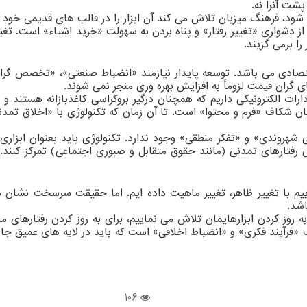
پشت آنرا نه.
ود، فرهنگ میزبان تلاش می کند آن ابزار را در قالب های قدیمی خود 
از دشواری «تغییر رفتار» و پناه بردن به سهولت «خرید اشیاء» است. تغ
ا برمی گزیند.
قتصادی می باشد. توسعه پایدار نیازمند «انضباط صنعتی»، «تخصص گرا
 گران قیمت لزوماً به افزایش بهره وری منجر نمی شوند.
ادارات الکترونیکی داریم که همچنان درگیر بروکراسی کاغذبازانه هستن
ن شکاف «فرم و محتوا» است. تا آن زمان که تکنولوژی با «اخلاق تمد
 شهروندی» و «تفکر منطقی» وجود ندارد. تکنولوژی باید بعنوان ابزاری ب
 رفتارهای تمدنی (مانند حقوق متقابل و صبوری اجتماعی) تمرکز کنند.
م با تغییر ظاهر، تغییر ماهیت داده ایم. اما حقیقت سرسخت نشان دا
اشد.
ه روز کردن ابزارهایمان تلاش می نماییم، برای به روز کردن رفتارهای
ک «فرآیند فکری» و «انضباط اخلاقی» است که باید در لایه های عمیق جا
106