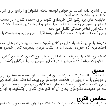
را نشان داده است. در جوامع توسعه یافته، تکنولوژی ابزاری برای افزا
نزلت» تغییر ماهیت داده است.
ی قابلیت های پردازشی اش خریداری شود، برای «دیده شدن» در دست 
 مدرن تصور می کند با تملک اشیاء مدرن، لزوماً مدرن شده است؛ در صو
 یک ابزار تفاخر طبقاتی تقلیل می دهد.
نبال می کند، فلسفه را در جملات قصار اینستاگرامی می جوید و سیاست را 
و اندیشه را عیان نکند. رانندگی در کلان شهرها، صحنه نبرد خودرو ها
جتماعی» گره خورده است. اما در پشت فرمان پیشرفته ترین خودرو ها،
 خودرو باشد را پذیرفته اند، اما از پذیرش روح تمدن که قانون گرایی 
ا فردیت مهارنشده خویش را در فضای عمومی به رخ دیگران بکشد. اینج
 عمیق
اد، اما در اتمسفر شبه مدرنیته، این ابزارها به طور عمده به بستری بر
ش را در دریایی از اطلاعات غوطه ور می بیند، اما فاقد تفکر انتقادی
بال می کند، فلسفه را در جملات قصار اینستاگرامی می جوید و سیاست را د
ت. در حقیقت، تکنولوژی بجای آن که افق های فکری را بگشاید، به ابز
رنسانس فکری
ید در این حقیقت جستجو کرد که مدرنیته در ایران، نه محصول یک تحو