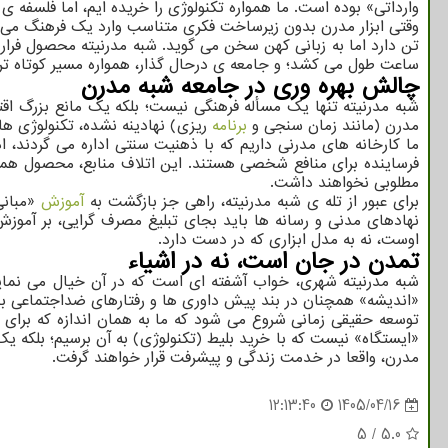
وارداتی» بوده است. ما همواره تکنولوژی را خریده ایم، اما فلسفه ی 
وقتی ابزار مدرن بدون زیرساخت فکری متناسب وارد یک فرهنگ می ش
تن دارد اما به زبانی کهن سخن می گوید. شبه مدرنیته محصول فرار 
ساعت طول می کشد؛ و جامعه ی درحال گذار، همواره مسیر کوتاه تر ر
چالش بهره وری در جامعه شبه مدرن
شبه مدرنیته تنها یک مسأله فرهنگی نیست؛ بلکه یک مانع بزرگ ا
مدرن (مانند زمان سنجی و
برنامه
ریزی) نهادینه نشده، تکنولوژی های
ما کارخانه های مدرنی داریم که با ذهنیت سنتی اداره می گردند، 
فرساینده برای منافع شخصی هستند. این اتلاف منابع، محصول هما
مطلوبی نخواهند داشت.
برای عبور از تله ی شبه مدرنیته، راهی جز بازگشت به
آموزش
«مبانی
نهادهای مدنی و رسانه ها باید بجای تبلیغ مصرف گرایی، بر آموزش
اوست، نه به مدل ابزاری که در دست دارد.
تمدن در جان است، نه در اشیاء
شبه مدرنیته شهری، خواب آشفته ای است که در آن خیال می نمایی
«اندیشه» همچنان در بند پیش داوری ها و رفتارهای ضداجتماعی ب
توسعه حقیقی زمانی شروع می شود که ما به همان اندازه که برای ب
«ایستگاه» نیست که با خرید بلیط (تکنولوژی) به آن برسیم؛ بلکه ی
مدرن، واقعا در خدمت زندگی و پیشرفت قرار خواهند گرفت.
12:13:40
1405/04/16
5
/
5.0