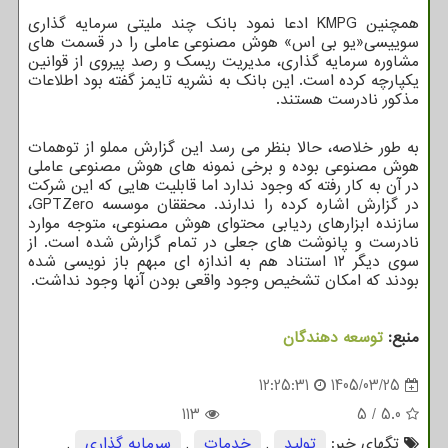
همچنین KMPG ادعا نمود بانک چند ملیتی سرمایه گذاری
سوییسی«یو بی اس» هوش مصنوعی عاملی را در قسمت های
مشاوره سرمایه گذاری، مدیریت ریسک و رصد پیروی از قوانین
یکپارچه کرده است. این بانک به نشریه تایمز گفته بود اطلاعات
مذکور نادرست هستند.
به طور خلاصه، حالا بنظر می رسد این گزارش مملو از توهمات
هوش مصنوعی بوده و برخی نمونه های هوش مصنوعی عاملی
در آن به کار رفته که وجود ندارد اما قابلیت هایی که این شرکت
در گزارش اشاره کرده را ندارند. محققان موسسه GPTZero،
سازنده ابزارهای ردیابی محتوای هوش مصنوعی، متوجه موارد
نادرست و پانوشت های جعلی در تمام گزارش شده است. از
سوی دیگر ۱۲ استناد هم به اندازه ای مبهم باز نویسی شده
بودند که امکان تشخیص وجود واقعی بودن آنها وجود نداشت.
منبع:
توسعه دهندگان
12:25:31
1405/03/25
113
5
/
5.0
تگهای خبر:
تولید
,
خدمات
,
سرمایه گذاری
,