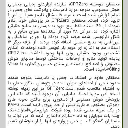
محققان موسسه GPTZero، سازنده ابزارهای ردیابی محتوای
هوش مصنوعی، متوجه موارد نادرست و پانوشت های جعلی در
تمام گزارش شده است. نشریه فایننشال تایمز هم این امر را
تایید کرده است. محققان GPRZero در پژوهش خود اعلام
نمودند از ۴۵ استناد فقط پنج مورد به درستی به منابع حقیقی
اشاره کرده اند. در کل ۲۸ مورد از استنادها عنوان منابع را به
شکل بازنویسی شده عرضه کرده بودند یا اجزای ساختگی و
غیرواقعی به منابع حقیقی اضافه کرده بودند. از طرف دیگر ۱۲
استناد هم به اندازه ای مبهم باز نویسی شده بودند که امکان
تشخیص وجود حقیقی بودن آنها وجود نداشت. GPTZero
پدیده تولید منابع و ارجاعات ساختگی توسط مدلهای هوش
مصنوعی را اصطلاح «استناد بر مبنای حدس و گمان» یا «Vibe
Citing»نامیده است.
محققان علاوه بر استنادات جعلی یا نادرست متوجه شدند
حدود نیمی از ادعاهای عنوان شده در پژوهش مذکور جعلی یا
به اشتباه منتسب شده است.GPTZero در این زمینه نوشته
است: این موارد احیانا بنابراین آن بوجود آمده که یک ابزار
پژوهش هوش مصنوعی از دستوری برای یافتن نمونه های
«هوش مصنوعی عاملی» بیش از حد پیروی کرده است. KMPG
در یک نمونه مدعی شده بوده شرکت هواپیمایی«امارات»یک
چت بات موبایلی به نام «سارا»راه اندازی کرده که می تواند با
مسافران گفتگو کند و حتی پروازهای آنها را از طرفشان تغییر
دهد.