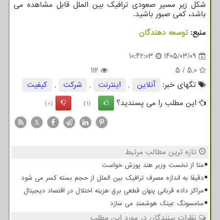
شکل زیر مسیر صعودی ترافیک بین الملل قابل مشاهده می
باشد، کمی صبور باشید.
منبع:
توسعه دهندگان
10:42:03
1405/03/09
112
5
/
5.0
تگهای خبر:
آنلاین
,
اینترنت
,
شركت
,
كیفیت
این مطلب را می پسندید؟
(0)
(1)
X
تازه ترین مطالب مرتبط
متا از نخست وزیر هند پوزش خواست
دقیقا به اندازه مصرف ترافیک بین الملل از حجم بسته کسر می شود
مراکز داده قربانی پنهان قطعی برق هزینه اختلال در اقتصاد دیجیتال
سامسونگ عینک هوشمند می سازد
نظرات بینندگان در مورد این مطلب