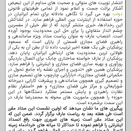
انتشار توییت های متوالی و صحبت های مداوم از این تبعیض
آشکار برائت جست و اعلام نمود از تمامی ظرفیتهای قانونی
دولت
بهره می گیرد تا نگاهی عادلانه برای تمام ایرانیان در
حوزه استفاده از اینترنت بین المللی فراهم سازد. در کشاکش
این رخدادها، خبری منتشر گردید که از نظر خیلی از مفسرین
چشم انداز متفاوتی را برای حل این محدودیت بوجود آورده
است. انتصاب عارف به عنوان ریاست ستاد ویژه ساماندهی و
راهبری فضای مجازی قسمتی از پازلی است که مسعود
پزشکیان طی یک هفته اخیر ترتیب داده تا از بطن آن به یکی از
طولانی ترین محدودیت های ارتباطی ایرانیان پایان دهد.
پزشکیان از عارف خواسته ساختاری چابک برای اتصال باردیگر،
روزآوری و بهینه سازی فضای مجازی و اینترنتی را فراهم سازد.
پزشکیان همین طور «تدوین و اجرای نقشه راه جامع تحول در
حکمرانی فضای مجازی»، «بازآرایی چارچوب های تصمیم سازی
و تصمیم گیری همچون ساماندهی و پیشرفت کارایی دبیرخانه
شورایعالی و مرکز ملی فضای مجازی» و هم «استقرار نظام
نظارت راهبردی و پایش مستمر عملکرد دستگاهها در این
حوزه» را همچون ماموریت های محوله به محمدرضا عارف در
این سمت برشمرده است.
پیگیری های ما نشان میدهد که اولین نشست این ستاد مقرر
است طی هفته بعد به ریاست عارف برگزار گردد. ضمن این که
این ستاد مقرر است زمینه های ضروری جهت رفع انسداد
اینترنتی را فراهم نموده تا حداکثر تا میانه های خردادماه زمینه
اتصال شهروندان به اینترنت بین المللی فراهم گردد. برای این