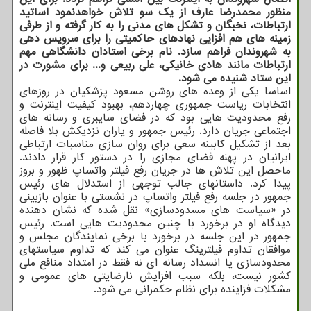
منظور محمدرضا عارف از یک سو تلاش خواهدنمود اساتید
ارتباطات، نخبگان و تشکل های مدنی را به کار گرفته و از طرفی
زمینه های هم افزایی نهادهای حاکمیتی را برای سرویس دهی
به شهروندان فراهم سازد. نام برخی استادان دانشگاهی مهم
ارتباطات مانند هادی خانیکی، علی ربیعی و... برای مشورت در
این ستاد شنیده می شود.
اساسا یکی از وعده های روشن مسعود پزشکیان در روزهای
انتخابات ریاست جمهوری چهاردهم، بهبود کیفیت اینترنت و
رفع محدودیت هایی بود که در فضای سایبری و رسانه های
اجتماعی جریان دارد. رئیس جمهور و یاران نزدیکش بلا فاصله
بعد از تشکیل کابینه سعی برای روان سازی مناسبات ارتباطی
ایرانیان در پهنه فضای مجازی را در دستور کار قرار دادند.
ماحصل این تلاش ها در جریان رفع فیلتر واتساپ ظهور و بروز
پیدا کرد. داستانهای جالب توجهی از استدلال های رئیس
جمهور در جلسه رفع فیلتر واتساپ در نشستی با عنوان بازبینی
در «سیاست های مسدودسازی» نقل شده که نشان دهنده
دیدگاه او در برخورد با چنین محدودیت هایی است. رئیس
جمهور در این جلسه در برخورد با برخی نمایندگان مجلس و
موافقان تداوم فیلترینگ عنوان می کند که تداوم سیاستهای
محدودسازی یا انسداد رسانه ای نه فقط در امتداد منافع ملی
کشور نیست، بلکه سبب افزایش نارضایتی های عمومی و
مشکلات فزاینده برای نظام حکمرانی می شود.