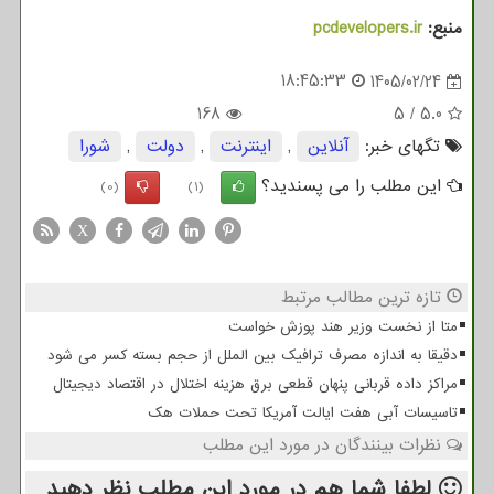
منبع:
pcdevelopers.ir
18:45:33
1405/02/24
168
5
/
5.0
تگهای خبر:
آنلاین
,
اینترنت
,
دولت
,
شورا
این مطلب را می پسندید؟
(0)
(1)
X
تازه ترین مطالب مرتبط
متا از نخست وزیر هند پوزش خواست
دقیقا به اندازه مصرف ترافیک بین الملل از حجم بسته کسر می شود
مراکز داده قربانی پنهان قطعی برق هزینه اختلال در اقتصاد دیجیتال
تاسیسات آبی هفت ایالت آمریکا تحت حملات هک
نظرات بینندگان در مورد این مطلب
لطفا شما هم
در مورد این مطلب
نظر دهید