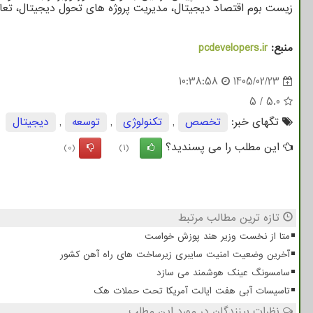
زیست بوم اقتصاد دیجیتال، مدیریت پروژه های تحول دیجیتال، ت
منبع:
pcdevelopers.ir
10:38:58
1405/02/23
5
/
5.0
تگهای خبر:
تخصص
,
تكنولوژی
,
توسعه
,
دیجیتال
این مطلب را می پسندید؟
(0)
(1)
تازه ترین مطالب مرتبط
متا از نخست وزیر هند پوزش خواست
آخرین وضعیت امنیت سایبری زیرساخت های راه آهن کشور
سامسونگ عینک هوشمند می سازد
تاسیسات آبی هفت ایالت آمریکا تحت حملات هک
نظرات بینندگان در مورد این مطلب