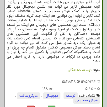
اپ مذکور میتوان از بین هشت گزینه همنشین، یکی ر برگزید.
البته همینطور کاربر می تواند هم نشین دیجیتال مورد نظر
خویش را با کمک هوش مصنوعی با دستور «hatch/»انتخاب
کند. کاربران اولیه این توانایی هم اینک چند گزینه مختلف آپلود
کرده اند و حتی برخی نسخه ها در ارتباط با «مایکروسافت
Clippy» است. این همنشین های دیجیتال هم اینک در نسخه
های ویندوز و «مک او اس» وجود دارند. به اجمال، به گزارش
توسعه دهندگان به نقل از انگجت، این همنشین های
انیمیشنی انتخابی خودشان کد نویسی انجام نمی دهند، بلکه
به عنوان یک لایه شناور عمل می کنند که می توانند به افراد
نشان دهند هوش مصنوعی کدکس مشغول انجام چه پروژه ای
است و هنگامیکه کدکس فعالیتی را تکمیل می کند یا نیاز به
داده ورودی در ارتباط با موضوعی دارد، به کاربر اخطار می
دهند.
منبع:
توسعه دهندگان
15:48:38
1405/02/14
188
5
/
5.0
تگهای خبر:
توسعه
,
دیجیتال
,
مایكروسافت
,
هوش مصنوعی