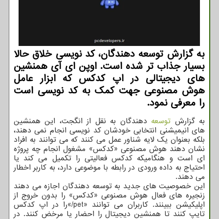
به گزارش توسعه دهندگان، کد نویسی خلاق حالا
بسیار جذاب تر شده است. اوپن ای آی همنشین
های دیجیتالی در اپ کدکس که ابزار عامل
هوش مصنوعی جهت کمک به کد نویسی است
را معرفی نمود.
به گزارش
توسعه
دهندگان به نقل از انگجت، این همنشین
های انیمیشنی انتخابی خودشان کد نویسی انجام نمی دهند،
بلکه بعنوان یک لایه شناور عمل می کنند که می توانند به افراد
نشان دهند هوش مصنوعی «کدکس» مشغول انجام چه پروژه
ای است و هنگامیکه کدکس فعالیتی را تکمیل می کند یا
احتیاج به داده ورودی در رابطه با موضوعی دارد، به کاربر اخطار
می دهند.
این خصوصیت های جدید به توسعه دهندگان اجازه می دهند
زنجیره های فعال هوش مصنوعی «کدکس» را بدون خروج از
اپلیکیشن ببینند. کاربران می توانند «pet/»را در اپ کدکس
تایپ کنند تا همنشین دیجیتال را احضار یا مرخض کنند. در