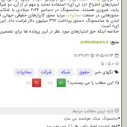
امتیازهای اختراع «زد تی ای» استفاده نماید و مهم تر از آن، دو شر
یابد، ضروری هستند. س
مجوزهایی در صنعت
مخابرات
ای» است.
خلاصه اینکه حق امتیازهای مورد نظر در این پرونده ها برای تضمین
منبع:
pcdevelopers.ir
12:39:32
1405/02/13
5
/
5.0
تگهای خبر:
حقوق
,
شبكه
,
شركت
,
مخابرات
این مطلب را می پسندید؟
(0)
(1)
تازه ترین مطالب مرتبط
سامسونگ عینک هوشمند می سازد
قطع اینترنت لشکر زامبی ها را از بین نمی برد