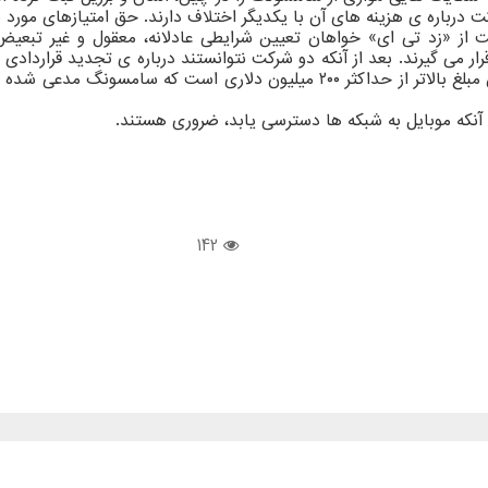
کت درباره ی هزینه های آن با یکدیگر اختلاف دارند. حق امتیازهای مورد
امسونگ در دسامبر ۲۰۲۴ میلادی با شکایت از «زد تی ای» خواهان تعیین شرایطی عادلانه، 
 آنکه موبایل به شبکه ها دسترسی یابد، ضروری هستند.
142