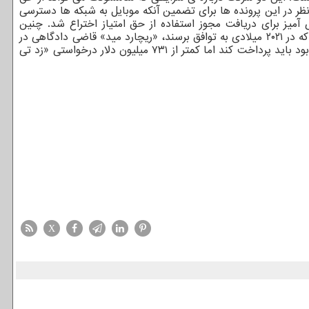
 نظر در این پرونده ها برای تضمین آنکه موبایل به شبکه ها دسترسی
معقول و غیر تبعیض آمیز برای دریافت مجوز استفاده از حق امتیاز اختراع شد. چنین
مرتبا محور کارزارهای حقوقی جهانی قرار می گیرند. بعد از آنکه دو شرکت نتوانستند درباره ی تجدید قراردادی که در ۲۰۲۱ میلادی به توافق برسند، «ریچارد مید» قاضی دادگاهی در
لندن به سامسونگ دستور پرداخت ۳۹۲ میلیون دلار غرامت داد. این مبلغ بالاتر از حداکثر ۲۰۰ میلیون دلاری است که سامسونگ مدعی شده بود باید پرداخت کند اما کمتر از ۷۳۱ میلیون دلار درخواستی «زد تی
X