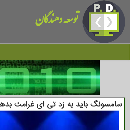
توسعه دهندگان
سامسونگ باید به زد تی ای غرامت بده