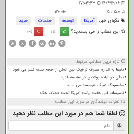
17:03:43
1404/12/06
120
5
/
5.0
تگهای خبر:
آمریكا
,
توسعه
,
خدمات
,
خرید
این مطلب را می پسندید؟
(0)
(1)
X
تازه ترین مطالب مرتبط
دقیقا به اندازه مصرف ترافیک بین الملل از حجم بسته کسر می شود
تلاقی دو اراده پولادین در هندسه قدرت
سامسونگ عینک هوشمند می سازد
تاسیسات آبی هفت ایالت آمریکا تحت حملات هک
نظرات بینندگان در مورد این مطلب
لطفا شما هم
در مورد این مطلب
نظر دهید