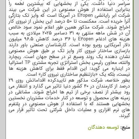
سراسر دنیا داشت. یکی از بخشهایی که بیشترین لطمه را
بنابراین استفاده از هوش مصنوعی در این شرکت می بیند
شرکت ابر رایانشی E۲open در آمریکا است که وایز تک بتازگی
آنرا خریده است. ممکنست تا ۵۰ درصد این بخش از نیروی کار
اخراج شوند. شرکت مذکور همین طور اعلام نمود سود خالص
آن در شش ماهه منتهی به ۳۱ دسامبر ۲۰۲۵ میلادی به سبب
هزینه های ادغام E۲open با ۳۶ درصد کاهش ۹۶.۵ میلیون
دلار آمریکایی روبرو بوده است. کارشناسان صنعتی باور دارند
بازسازی ساختار نیروی کار وایز تک بر طبق هوش مصنوعی
نشان دهنده یک روند وسیع تر در سطح جهان است. ریچارد
والنته، معاون رئیس بخش استراتژی تجربه مشتری TP استرالیا
در اینباره می گوید: این اقدام فقط برای کاهش هزینه ها
نیست، بلکه یک «بازتنظیم ساختاری نیروی کار» است.
بطور خلاصه، شرکت مذکور هم تاییدکرده اقداماتش روی ۲۹
درصد از کارمندان در ۴۰ کشور دنیا تاثیر می گذارد و انتظار می
رود بیشتر از نصف برخی از تیم ها اخراج شوند. مشاغلی در
زمینه های محصول و توسعه در کنار خدمات مشتریان نخستین
بخشهایی هستند که با استفاده از هوش مصنوعی در پلتفرم
های نرم افزاری و عملیات داخل شرکتی تحت تأثیر قرار می
گیرند.
منبع:
توسعه دهندگان