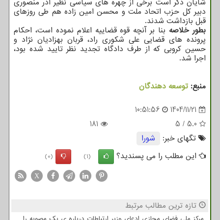
شایان ذکر است برخی از چهره های سیاسی نظیر آذر منصوری
دبیر کل حزب اتحاد ملت و محسن امین زاده هم طی روزهای
قبل بازداشت شدند.
بطور خلاصه
بنا بر آنچه قوه قضاییه اعلام نموده است، احکام
پرونده های قضایی علی شکوری راد، قربان بهزادیان نژاد و
حسین کروبی که از طرف دادگاه تجدید نظر تایید شده بود،
اجرا شد.
منبع:
توسعه دهندگان
10:51:56
1404/11/21
181
5
/
5.0
تگهای خبر:
شورا
این مطلب را می پسندید؟
(0)
(1)
X
تازه ترین مطالب مرتبط
مرکز ملی فضای مجازی ادعای وزیر ارتباطات درباره ی یک مصوبه را