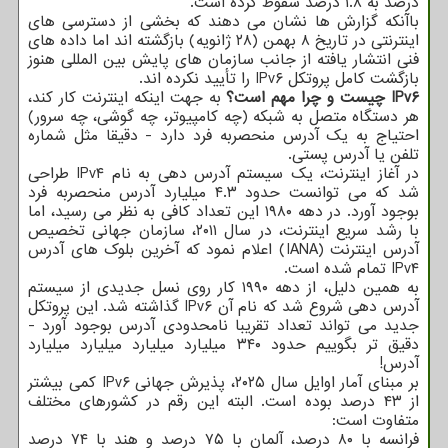
درصد به ۱.۸ درصد سقوط کرده است.
باآنکه گزارش ها نشان می دهند که بخشی از دسترسی های
اینترنتی در تاریخ ۸ بهمن (۲۸ ژانویه) بازگشته اند اما داده های
فنی انتشار یافته از جانب سازمان های پایش بین المللی هنوز
بازگشت کامل پروتکل IPv۶ را تأیید نکرده اند.
IPv۶ چیست و چرا مهم است؟
به جهت اینکه اینترنت کار کند،
هر دستگاه متصل به شبکه (چه کامپیوتر، چه گوشی، چه سرور)
احتیاج به یک آدرس منحصربه فرد دارد - دقیقا مثل شماره
تلفن یا آدرس پستی.
در آغاز اینترنت، یک سیستم آدرس دهی به نام IPv۴ طراحی
شد که می توانست حدود ۴.۳ میلیارد آدرس منحصربه فرد
بوجود آورد. در دهه ۱۹۸۰ این تعداد کافی به نظر می رسید، اما
با رشد سریع اینترنت، در سال ۲۰۱۱، سازمان جهانی تخصیص
آدرس اینترنت (IANA) اعلام نمود که آخرین بلوک های آدرس
IPv۴ تمام شده است.
به همین دلیل، از دهه ۱۹۹۰ کار روی نسل جدیدی از سیستم
آدرس دهی شروع شد که نام آن IPv۶ گذاشته شد. این پروتکل
جدید می تواند تعداد تقریبا نامحدودی آدرس بوجود آورد -
دقیق تر بگوییم حدود ۳۴۰ میلیارد میلیارد میلیارد میلیارد
آدرس!
بر مبنای آمار اوایل سال ۲۰۲۵، پذیرش جهانی IPv۶ کمی بیشتر
از ۴۳ درصد بوده است. البته این رقم در کشورهای مختلف
متفاوت است:
فرانسه با ۸۰ درصد، آلمان با ۷۵ درصد و هند با ۷۴ درصد