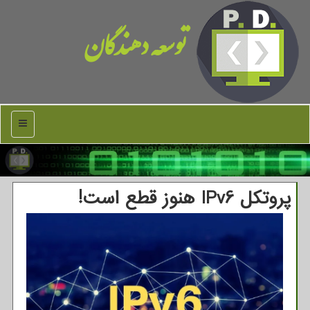
توسعه دهندگان
منو
پروتکل IPv6 هنوز قطع است!