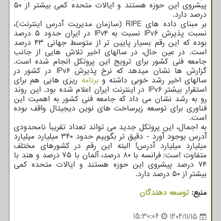
پیشروی این حوزه هستند و ایالات متحده کمی بیشتر از ۵۰
درصد دارد.
بر مبنای داده های RIPE (سازمان مدیریت آدرس اینترنت)،
نسبت پذیرش IPv۶ نسبت به IPv۴ در ایران حدود ۵ درصد
بوده که این رقم بسیار پایین تر از متوسط جهانی ۴۳ درصد
است. در عین حال، در سالهای اخیر تلاش هایی از جانب
جامعه فنی کشور برای ترویج این پروتکل انجام شده است.
گزارش ها نشان میدهد که نرخ پذیرش IPv۶ در کشور در
سالهای اخیر رشد خوبی داشته و
برنامه
ریزی هایی هم برای
استقرار بیشتر IPv۶ در اینترنت ایران اعلام شده بود. این روند
رو به رشد نشان می داد که جامعه فنی کشور به اهمیت این
فناوری برای توسعه زیرساخت های نوین دیجیتال واقف بوده
است.
به اجمال، این پروتکل جدید می تواند تعداد تقریباً نامحدودی
آدرس بوجود آورد - دقیق تر بگوییم حدود ۳۴۰ میلیارد میلیارد
میلیارد میلیارد آدرس! البته این رقم در کشورهای مختلف
متفاوت است: فرانسه با ۸۰ درصد، آلمان با ۷۵ درصد و هند با
۷۴ درصد پیشروی این حوزه هستند و ایالات متحده کمی
بیشتر از ۵۰ درصد دارد.
منبع:
توسعه دهندگان
15:30:06
1404/11/15