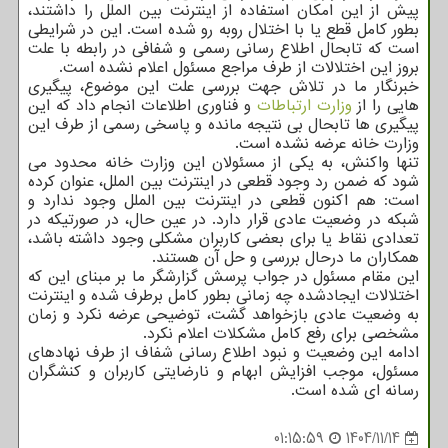
پیش از این امکان استفاده از اینترنت بین الملل را داشتند،
بطور کامل قطع یا با اختلال روبه رو شده است. این در شرایطی
است که تابحال اطلاع رسانی رسمی و شفافی در رابطه با علت
بروز این اختلالات از طرف مراجع مسئول اعلام نشده است.
خبرنگار ما در تلاش جهت بررسی علت این موضوع، پیگیری
هایی را از
وزارت ارتباطات
و فناوری اطلاعات انجام داد که این
پیگیری ها تابحال بی نتیجه مانده و پاسخی رسمی از طرف این
وزارت خانه عرضه نشده است.
تنها واکنش، به یکی از مسئولان این وزارت خانه محدود می
شود که ضمن رد وجود قطعی در اینترنت بین الملل، عنوان کرده
است: هم اکنون قطعی در اینترنت بین الملل وجود ندارد و
شبکه در وضعیت عادی قرار دارد. در عین حال، در صورتیکه در
تعدادی نقاط یا برای بعضی کاربران مشکلی وجود داشته باشد،
همکاران ما درحال بررسی و حل آن هستند.
این مقام مسئول در جواب پرسش گزارشگر ما بر مبنای این که
اختلالات ایجادشده چه زمانی بطور کامل برطرف شده و اینترنت
به وضعیت عادی بازخواهد گشت، توضیحی عرضه نکرد و زمان
مشخصی برای رفع کامل مشکلات اعلام نکرد.
ادامه این وضعیت و نبود اطلاع رسانی شفاف از طرف نهادهای
مسئول، موجب افزایش ابهام و نارضایتی کاربران و کنشگران
رسانه ای شده است.
01:15:59
1404/11/14