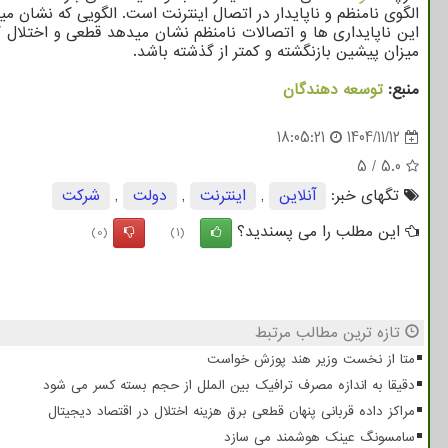
الگوی نامنظم و ناپایدار در اتصال اینترنت است. الگویی که نشان میدهد ترافیک ه
این ناپایداری ها و اتصالات نامنظم نشان میدهد قطعی و اختلال ک
میزان پیشین بازنگشته و کمتر از گذشته باشد.
منبع:
توسعه دهندگان
18:05:21
1404/11/12
5
/
5.0
تگهای خبر:
آنلاین
,
اینترنت
,
دولت
,
شركت
این مطلب را می پسندید؟
(0)
(1)
تازه ترین مطالب مرتبط
متا از نخست وزیر هند پوزش خواست
دقیقا به اندازه مصرف ترافیک بین الملل از حجم بسته کسر می شود
مراکز داده قربانی پنهان قطعی برق هزینه اختلال در اقتصاد دیجیتال
سامسونگ عینک هوشمند می سازد