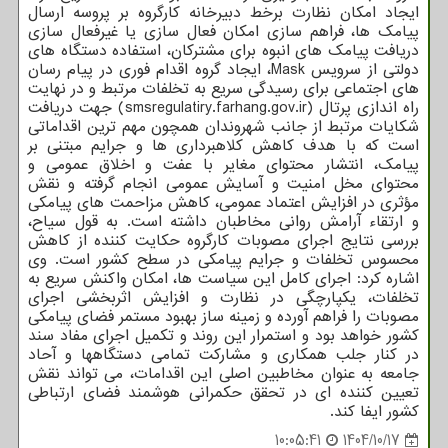
ایجاد امکان نظارت برخط دبیرخانه کارگروه بر پروسه ارسال
پیامک ها، فراهم سازی امکان فعال سازی یا غیرفعال سازی
دریافت پیامک های انبوه برای مشترکان، استفاده دستگاه های
دولتی از سرویس Mask، ایجاد گروه اقدام فوری در پیام رسان
های اجتماعی برای رسیدگی سریع به تخلفات مرتبط و در نهایت
راه اندازی پرتال (smsregulatiry.farhang.gov.ir) جهت دریافت
شکایات مرتبط از جانب شهروندان همچون مهم ترین اقداماتی
است که با هدف کاهش کلاهبرداری ها و جرایم مبتنی بر
پیامک، انتشار محتوای مغایر با عفت و اخلاق عمومی و
محتوای مخل امنیت و آسایش عمومی انجام گرفته و نقش
مؤثری در افزایش اعتماد عمومی، کاهش مزاحمت های پیامکی
و ارتقاء آرامش روانی مخاطبان داشته است. به قول سیاح،
بررسی نتایج اجرای مصوبات کارگروه حکایت کننده از کاهش
محسوس تخلفات و جرایم پیامکی در سطح کشور است. وی
اشاره کرد: اجرای کامل این سیاست ها، امکان واکنش سریع به
تخلفات، یکپارچگی در نظارت و افزایش اثربخشی اجرای
مصوبات را فراهم آورده و زمینه ساز بهبود مستمر فضای پیامکی
کشور خواهد بود و استمرار این روند و تکمیل اجرای مفاد سند
در کنار جلب همکاری و مشارکت تمامی دستگاهها و آحاد
جامعه به عنوان مخاطبین اصلی این اقدامات، می تواند نقش
تعیین کننده ای در تحقق حکمرانی هوشمند فضای ارتباطی
کشور ایفا کند.
10:05:41
1404/10/17