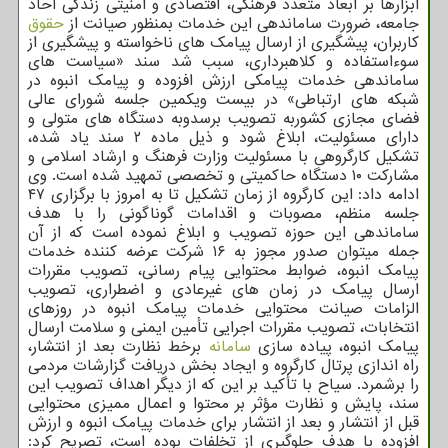
ابزارها بر ابعاد متعدد فرهنگی، اقتصادی و امنیتی زندگی آحاد
جامعه، ضرورت ساماندهی این خدمات بمنظور صیانت از
حقوق
کاربران، پیشگیری از ارسال پیامک های ناخواسته و پیشگیری از
سوءاستفاده و کلاهبرداری، سبب شد سند «سیاست های
ساماندهی خدمات پیامکی ارزش افزوده و پیامک انبوه در
شبکه های ارتباطی» در بیست ویکمین جلسه شورای عالی
فضای مجازی کشوربه تصویب برسدوبه دستگاه های متولی و
دارای مسئولیت، ابلاغ شود و ذیل ماده ۲ سند یاد شده،
تشکیل کارگروهی با مسئولیت وزارت فرهنگ و ارشاد اسلامی و
مشارکت ۱۰ دستگاه حاکمیتی و تخصصی تمهید شده است. وی
ادامه داد: این کارگروه از زمان تشکیل تا به امروز با برگزاری ۴۷
جلسه منظم، مصوبات و اقدامات گوناگونی را با هدف
ساماندهی این حوزه تصویب و ابلاغ نموده است که از آن
جمله میتوان صدور مجوز به ۱۶ شرکت عرضه کننده خدمات
پیامک انبوه، ضوابط محتوایی پیام رسانی، تصویب مقررات
ارسال پیامک در زمان های غیرعادی و اضطراری، تصویب
الزامات صیانت محتوایی خدمات پیامک انبوه در روزهای
انتخابات، تصویب مقررات اجرایی تأمین ایمنی و سلامت ارسال
پیامک انبوه، پیاده سازی
سامانه
برخط نظارت بعد از انتشار،
راه اندازی پرتال کارگروه و ایجاد بخش دریافت گزارشات مردمی
را برشمرد. سیاح با تأکید بر این که از دیگر اهداف تصویب این
سند، پایش و نظارت مؤثر بر محتوا و اعمال ممیزی محتوایی
قبل از انتشار و بعد از انتشار برای خدمات پیامک انبوه و ارزش
افزوده با هدف جلوگیری از تخلفات بوده است، تصریح کرد: