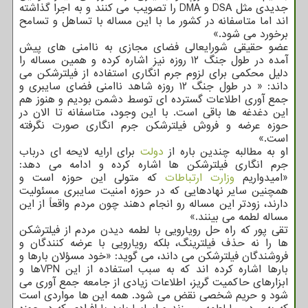
جدیدی مثل DSA و DMA را تصویب می کنند و به اجرا گذاشته
اند اما متاسفانه در کشور ما با این مساله با تساهل و تسامح
برخورد می شود.»
عضو حقیقی شورایعالی فضای مجازی به ناامنی های پیش
آمده در طول جنگ ۱۲ روزه نیز اشاره کرده و همین مساله را
دلیل محکمی برای لزوم جرم انگاری استفاده از فیلترشکن می
داند: « در طول جنگ ۱۲ روزه شاهد ناامنی فضای سایبری و
جمع آوری اطلاعات گسترده ای توسط دشمن بودیم و هنوز هم
این دغدغه ها باقی است. با این وجود، متاسفانه تا الان در
حوزه عرضه و فروش فیلترشکن جرم انگاری صورت نگرفته
است.»
او به مطالبه چندین باره از
دولت
برای ارایه لایحه ای درباب
جرم انگاری فیلترشکن ها اشاره کرده و ادامه می دهد:
«امیدواریم
وزارت ارتباطات
که متولی این حوزه است و
همچنین سایر نهادهایی که در حوزه امنیت سایبری مسئولیت
دارند، زودتر این مساله رو انجام دهند چون مردم واقعاً از این
مساله لطمه می بینند.»
تقی پور که راه حل رویارویی با لطمه دیدن مردم از فیلترشکن
ها را نه حذف فیلترینگ، بلکه رویارویی با عرضه کنندگان و
فروشندگان فیلترشکن می داند، می گوید: «خود مسؤلان بارها و
بارها اشاره کرده اند که به سبب استفاده از این VPNها و
ابزارهای حاکمیت گریز، اطلاعات زیادی از جامعه جمع آوری می
شود و حریم شخصی نقض می شود. همه این ها مواردی است