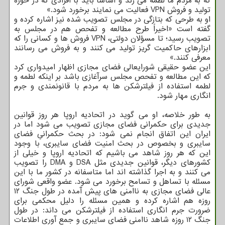
که به مردم ما لطمه می زند و اساسا باید با افرادی که در حوزه
تولید و فروش VPN فعالیت می نمایند برخورد شود.»
او به طرحی که بتازگی در مجلس تصویب شده نیز اشاره کرده و
گفته است «اخیراً طرح مطالعه و تفحص هم در مجلس به
تصویب رسید؛ تا مسؤلان دولتی، VPN فروش ها و کسانی را که
ابزارهای حاکمیت گریز تولید می کنند و به فروش می رسانند
معرفی کنند.»
این عضو حقیقی شورایعالی فضای مجازی اظهار امیدواری کرد
که این مطالعه و تفحص مجلس سرآغازی باشد بر اینکه لطمه و
لطمه استفاده از فیلترشکن ها به مردم با قانونمندی و جرم
انگاری مهار شود.
به طور خلاصه، او می گوید در اتحادیه اروپا هر روز قوانین
جدیدی برای حکمرانی فضای مجازی تصویب می شود اما در
ایران این اتفاق انجام نمی شود: در بحث حکمرانیِ فضای
سایبری و بخصوص در بحث امنیت فضای سایبری، با وجود
این که هر روز شاهد می باشیم که اتحادیه اروپا و خیلی از
کشورهای دیگر، قوانین جدیدی مثل DSA و DMA را تصویب
می کنند و به اجرا گذاشته اند اما متاسفانه در کشور ما با این
مسئله با تساهل و تسامح برخورد می شود. عضو واقعی شورای
عالی فضای مجازی به ناامنی های پیش آمده در طول جنگ ۱۲
روزه هم اشاره کرده و همین مسئله را دلیل محکمی برای
ضرورت جرم انگاری استفاده از فیلترشکن می داند: در طول
جنگ ۱۲ روزه شاهد ناامنی فضای سایبری و جمع آوری اطلاعات