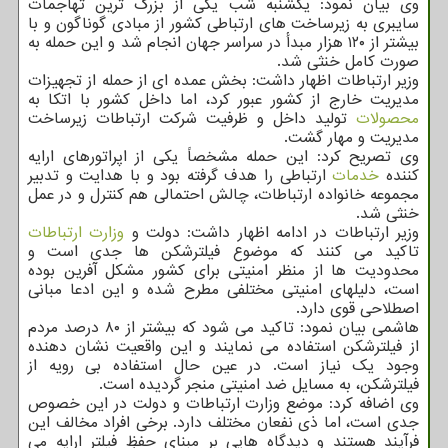
وی بیان نمود: یکشنبه شب یکی از بزرگ ترین تهاجمات
سایبری به زیرساخت های ارتباطی کشور از مبادی گوناگون و با
بیشتر از ۱۲۰ هزار مبدأ در سراسر جهان انجام شد و این حمله به
صورت کامل خنثی شد.
وزیر ارتباطات اظهار داشت: بخش عمده ای از حمله از تجهیزات
مدیریت خارج از کشور عبور کرد، اما داخل کشور با اتکا به
محصولات
تولید داخل و ظرفیت شرکت ارتباطات زیرساخت
مدیریت و مهار گشت.
وی تصریح کرد: این حمله مشخصاً یکی از اپراتورهای ارایه
کننده
خدمات
ارتباطی را هدف گرفته بود و با هدایت و تدبیر
مجموعه خانواده ارتباطات، چالش احتمالی هم کنترل و در عمل
خنثی شد.
وزیر ارتباطات در ادامه اظهار داشت: دولت و
وزارت ارتباطات
تاکید می کنند که موضوع فیلترشکن ها جدی است و
محدودیت ها از منظر امنیتی برای کشور مشکل آفرین بوده
است، دلیلهای امنیتی مختلفی مطرح شده و این ادعا مبانی
اصطلاحی قوی دارد.
هاشمی بیان نمود: تاکید می شود که بیشتر از ۸۰ درصد مردم
از فیلترشکن استفاده می نمایند و این واقعیت نشان دهنده
وجود یک نیاز است. در عین حال استفاده بی رویه از
فیلترشکن، به مسایل ضد امنیتی منجر گردیده است.
وی اضافه کرد: موضع وزارت ارتباطات و دولت در این خصوص
جدی است، اما ذی نفعان مختلف دارد. برخی افراد مخالف این
فرآیند هستند و دیدگاه هایی بر مبنای حفظِ فیلتر ارایه می