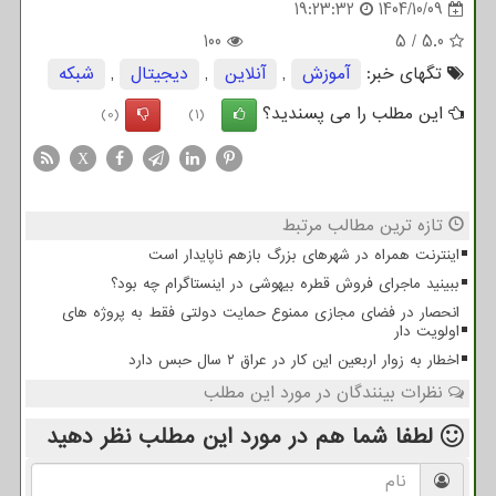
19:23:32
1404/10/09
100
5
/
5.0
تگهای خبر:
آموزش
,
آنلاین
,
دیجیتال
,
شبكه
این مطلب را می پسندید؟
(0)
(1)
X
تازه ترین مطالب مرتبط
اینترنت همراه در شهرهای بزرگ بازهم ناپایدار است
ببینید ماجرای فروش قطره بیهوشی در اینستاگرام چه بود؟
انحصار در فضای مجازی ممنوع حمایت دولتی فقط به پروژه های
اولویت دار
اخطار به زوار اربعین این کار در عراق ۲ سال حبس دارد
نظرات بینندگان در مورد این مطلب
لطفا شما هم
در مورد این مطلب
نظر دهید