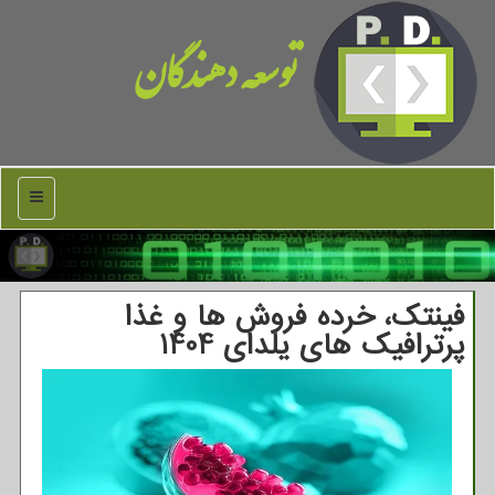
توسعه دهندگان
منو
فینتک، خرده فروش ها و غذا
پرترافیک های یلدای 1404