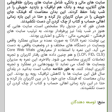
سایت های مالی و بانکی، شامل سایت های رمزارز، طلافروشی
های آنلاین، بیمه و بانک هم ترافیک و بازدید خویش را در
شب یلدا حفظ کردند. این بدان معناست که فینتک جای
خویش را در میان کاربران باز کرده و حتا در این بازه زمانی
اهالی حساب و کتاب از چک کردن آن دست نکشیدند.
همان طور که در جدول بالا مشخص است، سایت هایی که
هنوز در شب یلدا نیز پرطرفدار بودند، به ترتیب سایت های
فرهنگی - تفریحی، مالی - بانکی و اعتباری بودند.
پی نوشت: نمره CrUX به صورت عمده بر مبنای عملکرد واقعی
وبسایت در دستگاه های مختلف و در وضعیت واقعی به دست
می آید. این نمره با استفاده از معیارهای Core Web Vitals
(LCP، FID، CLS) و هم چنین داده های رفتار کاربران و تجربه
تعاملات کاربری محاسبه می شود. بالاخره، این نمره به مدیران
وبسایت ها کمک می نماید تا بهبودهایی در عملکرد و تجربه
کاربری ایجاد کنند.
به طور خلاصه
جالب است بدانید در یلدای
سال قبل این سایت ها با کاهش ترافیک روبه رو بودند. این
بدان معناست که فینتک جای خود را در بین کاربران باز کرده و
حتا در این بازه زمانی اهالی حساب و کتاب از چک کردن آن
دست نکشیدند.
منبع:
توسعه دهندگان