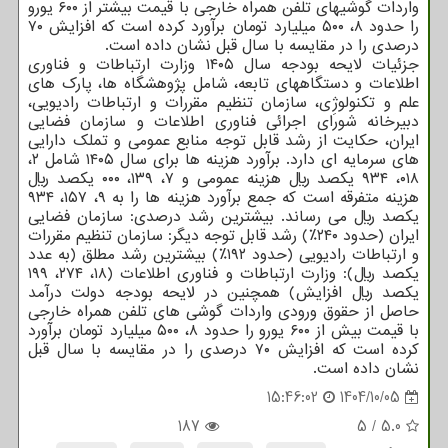
واردات گوشیهای تلفن همراه خارجی با قیمت بیشتر از ۶۰۰ یورو
را حدود ۸، ۵۰۰ میلیارد تومان برآورد کرده است که افزایش ۷۰
درصدی را در مقایسه با سال قبل نشان داده است.
جزئیات لایحه بودجه سال ۱۴۰۵ وزارت ارتباطات و فناوری
اطلاعات و دستگاههای تابعه، شامل پژوهشگاه ها، پارک های
علم و تکنولوژِی، سازمان تنظیم مقررات و ارتباطات رادیویی،
دبیرخانه شورای اجرائی فناوری اطلاعات و سازمان فضایی
ایران، حکایت از رشد قابل توجه منابع عمومی و تملک دارایی
های سرمایه ای دارد. برآورد هزینه ها برای سال ۱۴۰۵ شامل ۲،
۰۱۸، ۹۳۴ یکصد ریال هزینه عمومی و ۷، ۱۳۹، ۰۰۰ یکصد ریال
هزینه متفرقه است که جمع برآورد هزینه ها را به ۹، ۱۵۷، ۹۳۴
یکصد ریال می رساند. بیشترین رشد درصدی: سازمان فضایی
ایران (حدود ۲۴۰٪) رشد قابل توجه دیگر: سازمان تنظیم مقررات
و ارتباطات رادیویی (حدود ۱۹۲٪) بیشترین رشد مطلق (به عدد
یکصد ریال): وزارت ارتباطات و فناوری اطلاعات (۱۸، ۲۷۴، ۱۹۹
یکصد ریال افزایش) همچنین در لایحه بودجه دولت درآمد
حاصل از حقوق ورودی واردات گوشی های تلفن همراه خارجی
با قیمت بیش از ۶۰۰ یورو را حدود ۸، ۵۰۰ میلیارد تومان برآورد
کرده است که افزایش ۷۰ درصدی را در مقایسه با سال قبل
نشان داده است.
15:46:02
1404/10/05
187
5
/
5.0