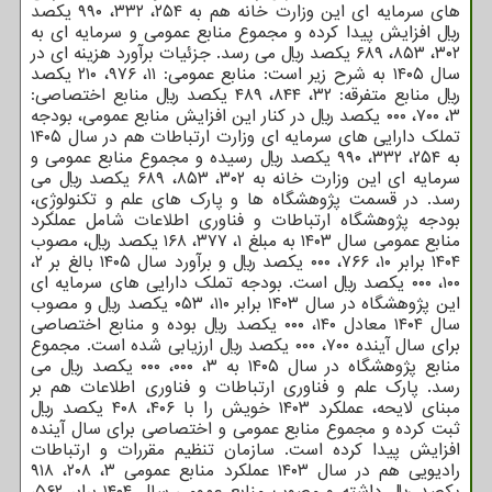
های سرمایه ای این وزارت خانه هم به ۲۵۴، ۳۳۲، ۹۹۰ یکصد
ریال افزایش پیدا کرده و مجموع منابع عمومی و سرمایه ای به
۳۰۲، ۸۵۳، ۶۸۹ یکصد ریال می رسد. جزئیات برآورد هزینه ای در
سال ۱۴۰۵ به شرح زیر است: منابع عمومی: ۱۱، ۹۷۶، ۲۱۰ یکصد
ریال منابع متفرقه: ۳۲، ۸۴۴، ۴۸۹ یکصد ریال منابع اختصاصی:
۳، ۷۰۰، ۰۰۰ یکصد ریال در کنار این افزایش منابع عمومی، بودجه
تملک دارایی های سرمایه ای وزارت ارتباطات هم در سال ۱۴۰۵
به ۲۵۴، ۳۳۲، ۹۹۰ یکصد ریال رسیده و مجموع منابع عمومی و
سرمایه ای این وزارت خانه به ۳۰۲، ۸۵۳، ۶۸۹ یکصد ریال می
رسد. در قسمت پژوهشگاه ها و پارک های علم و تکنولوژِی،
بودجه پژوهشگاه ارتباطات و فناوری اطلاعات شامل عملکرد
منابع عمومی سال ۱۴۰۳ به مبلغ ۱، ۳۷۷، ۱۶۸ یکصد ریال، مصوب
۱۴۰۴ برابر ۱۰، ۷۶۶، ۰۰۰ یکصد ریال و برآورد سال ۱۴۰۵ بالغ بر ۲،
۱۰۰، ۰۰۰ یکصد ریال است. بودجه تملک دارایی های سرمایه ای
این پژوهشگاه در سال ۱۴۰۳ برابر ۱۱۰، ۰۵۳ یکصد ریال و مصوب
سال ۱۴۰۴ معادل ۱۴۰، ۰۰۰ یکصد ریال بوده و منابع اختصاصی
برای سال آینده ۷۰۰، ۰۰۰ یکصد ریال ارزیابی شده است. مجموع
منابع پژوهشگاه در سال ۱۴۰۵ به ۳، ۰۰۰، ۰۰۰ یکصد ریال می
رسد. پارک علم و فناوری ارتباطات و فناوری اطلاعات هم بر
مبنای لایحه، عملکرد ۱۴۰۳ خویش را با ۴۰۶، ۴۰۸ یکصد ریال
ثبت کرده و مجموع منابع عمومی و اختصاصی برای سال آینده
افزایش پیدا کرده است. سازمان تنظیم مقررات و ارتباطات
رادیویی هم در سال ۱۴۰۳ عملکرد منابع عمومی ۳، ۲۰۸، ۹۱۸
یکصد ریال داشته و مصوب منابع عمومی سال ۱۴۰۴ برابر ۵۶۲،