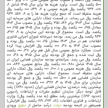
۵۰۰ یکصد ریال است. برآورد هزینه ها برای سال ۱۴۰۵ شامل ۲،
۰۱۸، ۹۳۴ یکصد ریال هزینه عمومی و ۷، ۱۳۹، ۰۰۰ یکصد ریال
هزینه متفرقه است که جمع برآورد هزینه ها را به ۹، ۱۵۷، ۹۳۴
یکصد ریال می رساند. در قسمت تملک دارایی های سرمایه ای،
عملکرد سال ۱۴۰۳ برابر ۱۴۶، ۳۵۱ یکصد ریال و مصوب سال ۱۴۰۴
معادل ۱۹۵، ۰۰۰ یکصد ریال بوده و برآورد سال ۱۴۰۵ هم ۲۱۵، ۰۰۰
یکصد ریال است. مجموع کل بودجه این سازمان به ۹، ۳۷۲،
۹۳۴ یکصد ریال می رسد. بودجه دبیرخانه شورای اجرایی فناوری
اطلاعات هم در سال ۱۴۰۳ معادل ۲۵، ۰۰۰ یکصد ریال بوده و
مصوب سال ۱۴۰۴ به ۳۸، ۰۰۰ یکصد ریال افزایش پیدا کرده
است. عملکرد منابع عمومی سال قبل هم برابر ۳۸، ۰۰۰ یکصد
ریال ثبت شده و جمع کل بودجه برای سال ۱۴۰۵ به ۳۸، ۰۰۰
یکصد ریال می رسد. سرانجام، بودجه سازمان فضایی ایران در
سال ۱۴۰۵ شامل ۹۸۰، ۰۰۰ یکصد ریال منابع عمومی، ۸۴۶، ۰۰۰
یکصد ریال هزینه عمومی و ۱، ۲۰۰، ۰۰۰ یکصد ریال تملک دارایی
های متفرقه است. مجموع تملک دارایی های سرمایه ای
سازمان فضایی هم ۱، ۵۰۰، ۰۰۰ یکصد ریال و جمع کل بودجه
سازمان برای سال ۱۴۰۵ به ۳، ۳۲۶، ۰۰۰ یکصد ریال می رسد.
بیشترین رشد درصدی: سازمان فضایی ایران (حدود ۲۴۰٪) رشد
قابل توجه دیگر: سازمان تنظیم مقررات و ارتباطات رادیویی
(حدود ۱۹۲٪) بیشترین رشد مطلق (به عدد یکصد ریال): وزارت
ارتباطات و فناوری اطلاعات (۱۸، ۲۷۴، ۱۹۹ یکصد ریال افزایش)
همینطور در لایحه بودجه
دولت
درآمد حاصل از
حقوق
ورودی