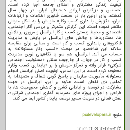
کیفیت زندگی مشترکان و اعتلای جامعه اجرا کرده است.
نخستین و بزرگترین اپراتور دیجیتال ایران، در چهار سال
گذشته، برای اولین بار در صنعت فناوری اطلاعات و ارتباطات
ایران، «گزارش پایداری کسب وکار» خویش را به شکل متوالی
منتشر نموده است. این گزارش متمرکز بر بررسی آثار اجتماعی،
اقتصادی و محیط زیستی کسب و کار ایرانسل و مروری بر تلاش
ها، دستاوردها و چالش های ایرانسل در پایش و مدیریت
فاکتورهای پایداری کسب و کار است و مبنایی برای مقایسه
سالانه این شاخصها در مبحث «کسب وکار مسئولانه» به
حساب می آید. ایرانسل، هم سو با نگاههای نوین مدیریت
کسب و کار در جهان، از چارچوب سنتی «مسئولیت اجتماعی
شرکتی» فراتر رفته و تمرکز خویش را بر «پایداری کسب وکار»
معطوف کرده است. بر این اساس، اولویت اصلی ایرانسل انجام
مسئولانه مأموریت سازمان و پاسخ گویی شفاف و متعهدانه به
تمامی ذی نفعان است. علاوه بر این، ایرانسل در جهت
مشارکت در توسعه و آبادانی کشور و کاهش محرومیت ها، با
طراحی و اجرای پروژه های «سرمایه گذاری اجتماعی شرکتی»،
نقش فعالی در تقویت مسیر توسعه پایدار کشور ایفا می کند.
منبع:
pcdevelopers.ir
13:03:44
1404/10/02