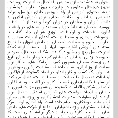
میتوان به هوشمندسازی مدارس با اتصال به اینترنت پرسرعت،
تجهیز دیجیتال مدارس در چارچوب پروژه مدارس درخشان،
عرضه محتوای آموزشی از راه سرویس دانای ایرانسل، عرضه
دسترسی ارتباطی و امکانات مجانی برای آموزش آنلاین به
دانش آموزان و معلمان در دوران کرونا و بعد از آن، اعطای
بورسیه تحصیلی به دانشجویان مستعد رشته های در رابطه با
فناوری اطلاعات و ارتباطات، توزیع هزاران جلد کتاب با
موضوعات پایداری و محیط زیست، اهدای اینترنت مجانی به
مدارس محروم و حمایت تحصیلی از دانش آموزان با توزیع
بسته های آموزشی اشاره نمود. ایرانسل، نخستین ارایه کننده
اینترنت نسل پنج و پیشرو در کاهش شکاف دیجیتال، علاوه بر
محرومیت زدایی ارتباطی در مناطق کم برخوردار، با اجرای طرح
های زیست محیطی همچون کمپین پیامک های اخطار برای
صیانت از یوز ایرانی، نشان داده که مسئولیت پذیری خویش را
به عنوان یک کسب و کار پایدار، در ابعاد گسترده، از فراگیری
ارتباطات دیجیتال تا صیانت از محیط زیست، دنبال می کند.
ایرانسل با نگاه پایداری کسب و کار و در قالب سرمایه گذاری
اجتماعی شرکتی، اقدامات گسترده ای همچون مهارت آموزی به
جوانان و ایجاد موقعیت های آموزشی آمادگی اشتغال برای
افراد دارای معلولیت، مدیریت انتشار کربن و پروژه های جبران
کربن مانند درختکاری، انجام داده است. راه اندازی اولین مرکز
ارتباط با مشتریان ویژه ناشنوایان و دفاع از شرکت های دانش
بنیان و کسب وکارهای نوپا، از دیگر برنامه هایی است که
ایرانسل با نگاه مسئولیت پذیری اجتماعی و با هدف بهبود