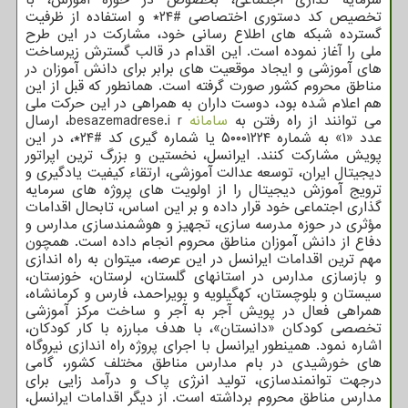
تخصیص کد دستوری اختصاصی #۲۴* و استفاده از ظرفیت
گسترده شبکه های اطلاع رسانی خود، مشارکت در این طرح
ملی را آغاز نموده است. این اقدام در قالب گسترش زیرساخت
های آموزشی و ایجاد موقعیت های برابر برای دانش آموزان در
مناطق محروم کشور صورت گرفته است. همانطور که قبل از این
هم اعلام شده بود، دوست داران به همراهی در این حرکت ملی
می توانند از راه رفتن به
سامانه
besazemadrese.i r، ارسال
عدد «۱» به شماره ۵۰۰۰۱۲۲۴ یا شماره گیری کد #۲۴*، در این
پویش مشارکت کنند. ایرانسل، نخستین و بزرگ ترین اپراتور
دیجیتال ایران، توسعه عدالت آموزشی، ارتقاء کیفیت یادگیری و
ترویج آموزش دیجیتال را از اولویت های پروژه های سرمایه
گذاری اجتماعی خود قرار داده و بر این اساس، تابحال اقدامات
مؤثری در حوزه مدرسه سازی، تجهیز و هوشمندسازی مدارس و
دفاع از دانش آموزان مناطق محروم انجام داده است. همچون
مهم ترین اقدامات ایرانسل در این عرصه، میتوان به راه اندازی
و بازسازی مدارس در استانهای گلستان، لرستان، خوزستان،
سیستان و بلوچستان، کهگیلویه و بویراحمد، فارس و کرمانشاه،
همراهی فعال در پویش آجر به آجر و ساخت مرکز آموزشی
تخصصی کودکان «دانستان»، با هدف مبارزه با کار کودکان،
اشاره نمود. همینطور ایرانسل با اجرای پروژه راه اندازی نیروگاه
های خورشیدی در بام مدارس مناطق مختلف کشور، گامی
درجهت توانمندسازی، تولید انرژی پاک و درآمد زایی برای
مدارس مناطق محروم برداشته است. از دیگر اقدامات ایرانسل،