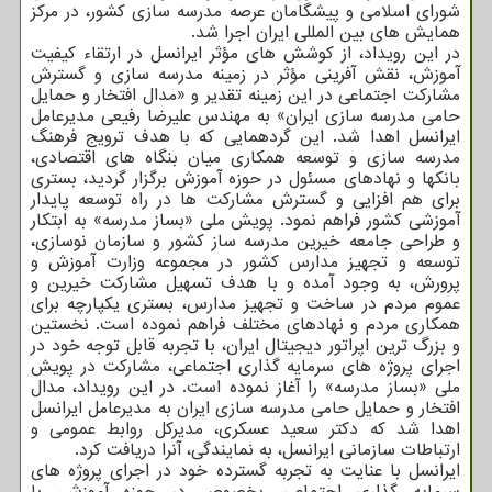
شورای اسلامی و پیشگامان عرصه مدرسه سازی کشور، در مرکز
همایش های بین المللی ایران اجرا شد.
در این رویداد، از کوشش های مؤثر ایرانسل در ارتقاء کیفیت
آموزش، نقش آفرینی مؤثر در زمینه مدرسه سازی و گسترش
مشارکت اجتماعی در این زمینه تقدیر و «مدال افتخار و حمایل
حامی مدرسه سازی ایران» به مهندس علیرضا رفیعی مدیرعامل
ایرانسل اهدا شد. این گردهمایی که با هدف ترویج فرهنگ
مدرسه سازی و توسعه همکاری میان بنگاه های اقتصادی،
بانکها و نهادهای مسئول در حوزه آموزش برگزار گردید، بستری
برای هم افزایی و گسترش مشارکت ها در راه توسعه پایدار
آموزشی کشور فراهم نمود. پویش ملی «بساز مدرسه» به ابتکار
و طراحی جامعه خیرین مدرسه ساز کشور و سازمان نوسازی،
توسعه و تجهیز مدارس کشور در مجموعه وزارت آموزش و
پرورش، به وجود آمده و با هدف تسهیل مشارکت خیرین و
عموم مردم در ساخت و تجهیز مدارس، بستری یکپارچه برای
همکاری مردم و نهادهای مختلف فراهم نموده است. نخستین
و بزرگ ترین اپراتور دیجیتال ایران، با تجربه قابل توجه خود در
اجرای پروژه های سرمایه گذاری اجتماعی، مشارکت در پویش
ملی «بساز مدرسه» را آغاز نموده است. در این رویداد، مدال
افتخار و حمایل حامی مدرسه سازی ایران به مدیرعامل ایرانسل
اهدا شد که دکتر سعید عسکری، مدیرکل روابط عمومی و
ارتباطات سازمانی ایرانسل، به نمایندگی، آنرا دریافت کرد.
ایرانسل با عنایت به تجربه گسترده خود در اجرای پروژه های
سرمایه گذاری اجتماعی، بخصوص در حوزه آموزش، با