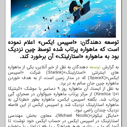
توسعه دهندگان: «اسپیس ایکس» اعلام نموده
است که ماهواره پرتاب شده توسط چین نزدیک
بود به ماهواره «استارلینک» آن برخورد کند.
به گزارش
توسعه
دهندگان به نقل از خبر آنلاین، یکی از ماهواره
های اینترنتی «استارلینک»(Starlink) شرکت «اسپیس
ایکس»(SpaceX) که در مدار زمین است، از به هدف خوردن
ماهواره چین جان سالم به در برد.
به نقل از ایسنا، آن ماهواره روز ۹ دسامبر با موشک «کینتیکا
۱»(Kinetica 1) از مرکز پرتاب ماهواره جیوکوان در صحرای گبی
پرتاب شد. بگفته اسپیس ایکس، ماهواره بطور خطرناکی به
ماهواره استارلینک نزدیک شد و اسپیس ایکس از این فاصله
نزدیک چندان راضی نبود.
«مایکل نیکولز»(Michael Nicolls)، معاون بخش مهندسی
استارلینک در اسپیس ایکس در حساب ایکس خود نوشت: تا
آنجا که ما می دانیم، هیچ هماهنگی یا رفع تداخلی با ماهواره