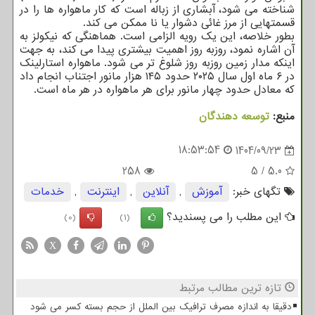
شناخته می شود، آبشاری از زباله است که کار ماهواره ها را در
قسمتهایی از مرز غائی دشوار یا نا ممکن می کند.
بطور خلاصه، این یک رویه الزامی است. هماهنگی که نیکولز به
آن اشاره نمود، روزبه روز اهمیت بیشتری پیدا می کند، به جهت
اینکه مدار زمین روزبه روز شلوغ تر می شود. ماهواره استارلینک
در ۶ ماه اول سال ۲۰۲۵ حدود ۱۴۵ هزار مانور اجتناب انجام داد
که معادل حدود چهار مانور برای هر ماهواره در هر ماه است.
منبع:
توسعه دهندگان
18:53:54
1404/09/23
258
5
/
5.0
تگهای خبر:
آموزش
,
آنلاین
,
اینترنت
,
خدمات
این مطلب را می پسندید؟
(0)
(1)
X
تازه ترین مطالب مرتبط
دقیقا به اندازه مصرف ترافیک بین الملل از حجم بسته کسر می شود