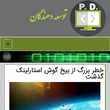
توسعه دهندگان
منو
خطر بزرگ از بیخ گوش استارلینک
گذشت