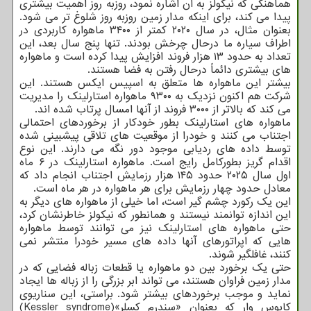
هماهنگی که نیکولز به آن اشاره نمود، روزبه روز اهمیت بیشتری
پیدا می کند، برای اینکه مدار زمین روزبه روز شلوغ تر می شود.
بعنوان مثال، در سال ۲۰۲۰ کمتر از ۳۴۰۰ ماهواره کاربردی در
اطراف سیاره ما درحال چرخش بودند. تنها پنج سال بعد، این
تعداد به حدود ۱۳ هزار فروند افزایش پیدا کرده است و ماهواره
های بیشتری دائماً درحال رفتن به فضا هستند.
بیشتر این ماهواره ها متعلق به اسپیس ایکس هستند. این
شرکت هم اکنون نزدیک به ۹۳۰۰ ماهواره استارلینک را مدیریت
می کند که بالاتر از ۳۰۰۰ فروند از آنها امسال پرتاب شده اند.
ماهواره های استارلینک بطور خودکار از برخوردهای احتمالی
اجتناب می کنند و خودرا از موقعیت های تلاقی پیشبینی شده
توسط داده های ردیابی موجود دور نگه می دارند. این نوع
اقدام گریز بطورکامل رایج است. ماهواره استارلینک در ۶ ماه
اول سال ۲۰۲۵ حدود ۱۴۵ هزار رزمایش اجتناب انجام داد که
معادل حدود چهار رزمایش برای هر ماهواره در هر ماه است.
این یک رکورد چشم گیر است، اما خیلی از ماهواره های دیگر به
این اندازه توانمند نیستند و همانطور که نیکولز خاطرنشان کرد،
حتی ماهواره های استارلینک نیز می توانند توسط ماهواره
هایی که اپراتورهای آنها داده های مسیر خودرا منتشر نمی
کنند، غافلگیر شوند.
حتی یک برخورد بین دو ماهواره یا قطعات زباله فضایی که در
مدار زمین فراوان هستند، می تواند ابر بزرگی را از زباله ها ایجاد
نماید و موجب برخوردهای بیشتر شود. براستی، این سناریوی
کابوس وار که بعنوان «سندرم کسلر»(Kessler syndrome)