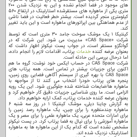
های موجود در فضا انجام نشده و این به نزدیک شدن ۲۰۰
متری یکی از ماهواره های مستقرشده استارلینک در ارتفاع ۵۶۰
کیلومتری منجر گردیده است. بیشتر خطر فعالیت در فضا ناشی
از عدم هماهنگی بین اپراتورهای ماهواره است و این باید تغییر
کند.
کینتیکا ۱ یک موشک سوخت جامد ۳۰ متری است که توسط
شرکت «CAS Space» مدیریت می شود. این شرکت که در
گوانگژو مستقر است، در جواب پست نیکولز اظهار داشت که
بعنوان عرضه کننده
خدمات
پرتاب، اقدامات لازم را انجام داده،
اما درحال بررسی این حادثه است.
شرکت CAS Space در حساب ایکس خود نوشت: گروه ما هم
اکنون برای جزییات بیشتر در تماس است. همه پرتاب های
CAS Space با بهره گیری از سیستم آگاهی فضایی روی زمین،
پنجره های پرتاب خودرا انتخاب می کنند تا از مواجهه با
ماهواره ها/ضایعات شناخته شده جلوگیری شود. این یک رویه
الزامی است. ما روی شناسایی جزییات دقیق کار خواهیم کرد و
بعنوان عرضه کننده خدمات پرتاب، کمک ارایه خواهیم داد.
به گزارش چاینا دیلی، موشک کینتیکا ۱ در روز سه شنبه ۶
ماهواره چندمنظوره را برای چین، یک ماهواره رصد زمین را
برای امارات متحده عربی، یک ماهواره علمی را برای مصر و یک
ماهواره آموزشی را برای نپال به فضا پرتاب کرد. در پست نیکولز
مشخص نشده است که کدام یک از این ماهواره ها به ماهواره
استارلینک نزدیک شده اند.