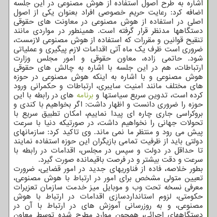
اشاره به طرح اصول استفاده از هوش مصنوعی در این جلسه
اضافه کرد: رعایت حریم خصوصی افراد بعنوان یکی از اصول
اصلی در استفاده از هوش مصنوعی در معاونت های حقوقی
دستگاهها مدنظر قرار گرفته است. همینطور در مواردی مانند
تنقیح قوانین و مقررات که استفاده از هوش مصنوعی لازمست،
ضروری است ظرف یک ماه آتی اقدامات لازم پیگیری و عملیاتی
شود. حاتمی زاده، معاون حقوقی و امور مجلس وزارت
ارتباطات، هم در این جلسه با اشاره به چالش های حقوقی
هوش مصنوعی و با اشاره به اینکه هوش مصنوعی در حوزه
های مختلف مانند امنیت سایبری، ارتباطات و حکمرانی ورود
کرده است، تدوین سریع سیاستها و
برنامه
های در رابطه با این
حوزه را ضروری دانست و اظهار داشت: اگر بخواهیم با کندی و
بروکراسی جاری چاره ای پیدا نماییم، امکان تطبیق سریع با
تحولات جهانی را نخواهیم داشت، در صورتیکه دنیا با سرعت
پیش می رود و منتظر ما نمی ماند. وی تاکید کرد: سازمانهای
دولتی باید از ظرفیت تمامی بازیگران این حوزه استفاده نمایند
تا حداقل در دولت و سپس در مجلس، اقدامات در رابطه با
سرعت و دقت بیشتر و در فرصت باقیمانده صورت گیرد.
بطور خلاصه، فاده از فناوریهای جدید در امور قضایی، ضرورت
تعیین متولی مشخص برای امور در ارتباط با هوش مصنوعی،
معرفی نسخه تحت وب و موبایل میز خدمت سازمان تعزیرات
حکومتی، لزوم استانداردسازی اقدامات در ارتباط با هوش
مصنوعی، و به روزرسانی آموزش های در ارتباط با آن در
دستگاههای اجرائی، همچون موارد مطرح شده توسط معاون