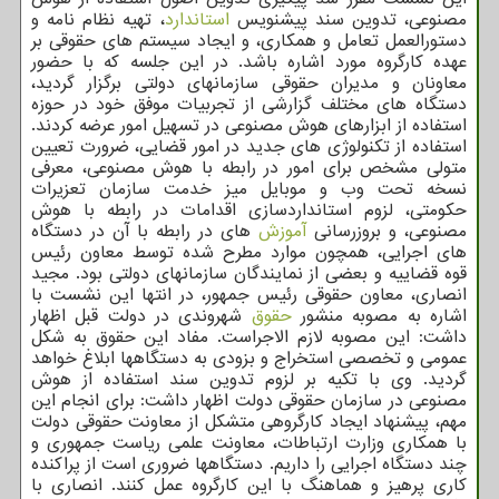
مصنوعی، تدوین سند پیشنویس
استاندارد
، تهیه نظام نامه و
دستورالعمل تعامل و همکاری، و ایجاد سیستم های حقوقی بر
عهده کارگروه مورد اشاره باشد. در این جلسه که با حضور
معاونان و مدیران حقوقی سازمانهای دولتی برگزار گردید،
دستگاه های مختلف گزارشی از تجربیات موفق خود در حوزه
استفاده از ابزارهای هوش مصنوعی در تسهیل امور عرضه کردند.
استفاده از تکنولوژی های جدید در امور قضایی، ضرورت تعیین
متولی مشخص برای امور در رابطه با هوش مصنوعی، معرفی
نسخه تحت وب و موبایل میز خدمت سازمان تعزیرات
حکومتی، لزوم استانداردسازی اقدامات در رابطه با هوش
مصنوعی، و بروزرسانی
آموزش
های در رابطه با آن در دستگاه
های اجرایی، همچون موارد مطرح شده توسط معاون رئیس
قوه قضاییه و بعضی از نمایندگان سازمانهای دولتی بود. مجید
انصاری، معاون حقوقی رئیس جمهور، در انتها این نشست با
اشاره به مصوبه منشور
حقوق
شهروندی در دولت قبل اظهار
داشت: این مصوبه لازم الاجراست. مفاد این حقوق به شکل
عمومی و تخصصی استخراج و بزودی به دستگاهها ابلاغ خواهد
گردید. وی با تکیه بر لزوم تدوین سند استفاده از هوش
مصنوعی در سازمان حقوقی دولت اظهار داشت: برای انجام این
مهم، پیشنهاد ایجاد کارگروهی متشکل از معاونت حقوقی دولت
با همکاری وزارت ارتباطات، معاونت علمی ریاست جمهوری و
چند دستگاه اجرایی را داریم. دستگاهها ضروری است از پراکنده
کاری پرهیز و هماهنگ با این کارگروه عمل کنند. انصاری با