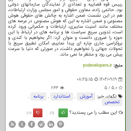
رییس قوه قضاییه و تعدادی از نمایندگان سازمانهای دولتی
بود. حاتمی زاده، معاون حقوقی و امور مجلس وزارت ارتباطات،
هم در این نشست ضمن اشاره به چالش های حقوقی هوش
مصنوعی و ضمن اشاره به این که هوش مصنوعی در عرصه های
مختلف مانند امنیت سایبری، ارتباطات و حکمرانی ورود کرده
است، تدوین سریع سیاست ها و برنامه های در ارتباط با این
حوزه را ضروری دانست و عنوان کرد: اگر بخواهیم با کندی و
بروکراسی جاری چاره ای پیدا نماییم، امکان تطبیق سریع با
تحولات جهانی را نخواهیم داشت، در صورتی که دنیا با سرعت
پیش می رود و منتظر ما نمی ماند.
منبع:
pcdevelopers.ir
08:45:15
1404/09/19
263
5
/
5.0
تگهای خبر:
آموزش
,
استاندارد
,
برنامه
,
تخصص
این مطلب را می پسندید؟
(0)
(1)
X