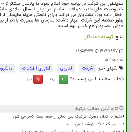
خصوصیت های جدید دریافت نماییم. در اوایل امسال میلادی مایکر
اخطار داده بود. مشتریان می توانند بارای کاهش هزینه هایشان از
بطور خلاصه
این شرکت اظهار داشت: سازمان ها بصورت بالاتر از پیش 
هوش مصنوعی هم خیلی مهم است.
منبع:
توسعه دهندگان
09:53:39
1404/09/17
5
/
5.0
تگهای خبر:
شركت
,
فناوری
,
فناوری اطلاعات
,
مایكرو
این مطلب را می پسندید؟
(0)
(1)
تازه ترین مطالب مرتبط
دقیقا به اندازه مصرف ترافیک بین الملل از حجم بسته کسر می شود
سامسونگ عینک هوشمند می سازد
رونمایی از دیش جدید استارلینک با وزن کمتر و مصرف بهینه تر