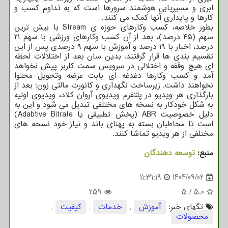
ابری و مسیریابی هوشمند سرورها است که به تداوم کسب و
کارها و پایداری آنها کمک می کنند.
بطور خلاصه، کسب وکارهای حوزه ی Stream با بیش ترین
سهم (۴۵ درصد)، بعد از آن کسب وکارهای ورزشی با سهم ۲۱
درصد، اخبار با ۱۹ درصد و آموزش با سهم ۹ درصدی پس از این
تقسیم بندی ها قرار گرفتند. بدین سان بعد از اختلالات لحظه
ای هیچ وقفه و اختلالی در سرویس سمت کاربر پیش نخواهد
آمد و کسب وکارها دغدغه ای بابت عرضه وتحویل محتوا
نخواهند داشت. زیرساخت نگهداری و کانورت مالتی زون: بعد از
بارگذاری هر ویدیو در پلتفرم ویدیوی آروان کلاد، ویدیوی اولیه
به شکل خودکار به نسخه های مختلفی تبدیل می شود و این به
دلیل خصوصیت ABR (پخش تطبیقی یا Adabtive Bitrate)
است تا مخاطبان بسته به پهنای باند و نیاز خود نسخه های
مختلفی از هر ویدیو تماشا کنند.
منبع:
توسعه دهندگان
11:31:19
1404/09/02
259
5
/
5.0
تگهای خبر:
آموزش
,
خدمات
,
كیفیت
,
محصولات