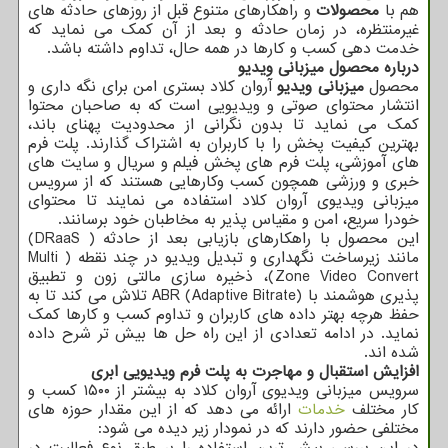
هم با
محصولات
و راهکارهای متنوع قبل از روزهای حادثه های
غیرمنتظره، در زمان حادثه و بعد از آن کمک می نماید که
خدمت دهی کسب و کارها در همه حال، تداوم داشته باشد.
درباره محصول میزبانی ویدیو
محصول
میزبانی ویدیو
آروان کلاد بستری امن برای نگه داری و
انتشار محتوای صوتی و ویدیویی است که به صاحبان محتوا
کمک می نماید تا بدون نگرانی از محدودیت پهنای باند،
بهترین کیفیت پخش را با کاربران به اشتراک گذارند. پلت فرم
های آموزشی، پلت فرم های پخش فیلم و سریال و سایت های
خبری و ورزشی همچون کسب وکارهایی هستند که از سرویس
میزبانی ویدیوی آروان کلاد استفاده می نمایند تا محتوای
خودرا سریع، امن و مقیاس پذیر به مخاطبان خود برسانند.
این محصول با راهکارهای بازیابی بعد از حادثه ( DRaaS)
مانند زیرساخت نگهداری و تبدیل ویدیو در چند نقطه ( Multi
Zone Video Convert)، ذخیره سازی مالتی زون و تطبیق
پذیری هوشمند با ABR (Adaptive Bitrate) تلاش می کند تا به
حفظ هرچه بهتر داده های کاربران و تداوم کسب و کارها کمک
نماید. در ادامه تعدادی از این راه حل ها بیش تر شرح داده
شده اند.
افزایش استقبال و مهاجرت به پلت فرم ویدیویی ابری
سرویس میزبانی ویدیوی آروان کلاد به بیشتر از ۱۵۰۰ کسب و
کار مختلف
خدمات
ارائه می دهد که از این مقدار حوزه های
مختلفی حضور دارند که در نمودار زیر دیده می شود:
در این بررسی بیش ترین استفاده را بر طبق نوع فعالیت در