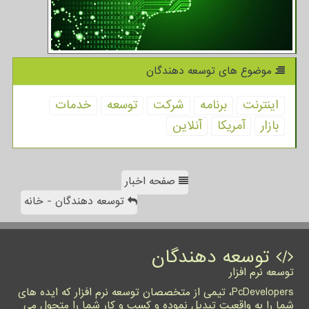
موضوع های توسعه دهندگان
اینترنت
برنامه
شركت
توسعه
خدمات
بازار
آمریكا
آنلاین
صفحه اخبار
توسعه دهندگان - خانه
توسعه دهندگان
توسعه نرم افزار
PcDevelopers، تیمی از متخصصان توسعه نرم افزار که ایده های
شما را به واقعیت تبدیل نموده و کسب و کار شما را متحول می