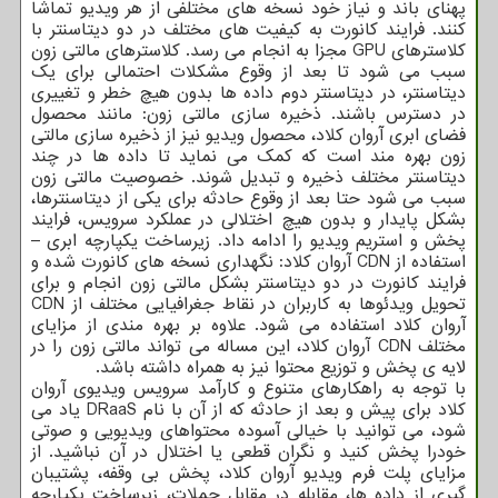
پهنای باند و نیاز خود نسخه های مختلفی از هر ویدیو تماشا
کنند. فرایند کانورت به کیفیت های مختلف در دو دیتاسنتر با
کلاسترهای GPU مجزا به انجام می رسد. کلاسترهای مالتی زون
سبب می شود تا بعد از وقوع مشکلات احتمالی برای یک
دیتاسنتر، در دیتاسنتر دوم داده ها بدون هیچ خطر و تغییری
در دسترس باشند. ذخیره سازی مالتی زون: مانند محصول
فضای ابری آروان کلاد، محصول ویدیو نیز از ذخیره سازی مالتی
زون بهره مند است که کمک می نماید تا داده ها در چند
دیتاسنتر مختلف ذخیره و تبدیل شوند. خصوصیت مالتی زون
سبب می شود حتا بعد از وقوع حادثه برای یکی از دیتاسنترها،
بشکل پایدار و بدون هیچ اختلالی در عملکرد سرویس، فرایند
پخش و استریم ویدیو را ادامه داد. زیرساخت یکپارچه ابری –
استفاده از CDN آروان کلاد: نگهداری نسخه های کانورت شده و
فرایند کانورت در دو دیتاسنتر بشکل مالتی زون انجام و برای
تحویل ویدئوها به کاربران در نقاط جغرافیایی مختلف از CDN
آروان کلاد استفاده می شود. علاوه بر بهره مندی از مزایای
مختلف CDN آروان کلاد، این مساله می تواند مالتی زون را در
لایه ی پخش و توزیع محتوا نیز به همراه داشته باشد.
با توجه به راهکارهای متنوع و کارآمد سرویس ویدیوی آروان
کلاد برای پیش و بعد از حادثه که از آن با نام DRaaS یاد می
شود، می توانید با خیالی آسوده محتواهای ویدیویی و صوتی
خودرا پخش کنید و نگران قطعی یا اختلال در آن نباشید. از
مزایای پلت فرم ویدیو آروان کلاد، پخش بی وقفه، پشتیبان
گیری از داده ها، مقابله در مقابل حملات، زیرساخت یکپارچه