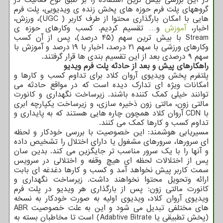
گروههای پلت فرم حوزه های پخش زنده ی ویدیویی، پلت فرم
هایی با امکان بارگذاری محتوا از طرف کاربر ( UGC)، ورزش،
اخبار،
آموزش
و… تقسیم کردیم. کسب وکارهای حوزه ی
Stream با بیش ترین سهم (۴۵ درصد)، پس از آن کسب
وکارهای ورزشی با سهم ۲۱ درصد، اخبار با ۱۹ درصد و آموزش با
سهم ۹ درصدی بعد از این تقسیم بندی ها قرار گرفتند.
راهکارهای پیش و بعد از حادثه پلت فرم ویدیو
پلتفرم پخش ویدیوی آروان کلاد برای تداوم کسب و کارها و
امکانات ویژه ای تدارک دیده است که در مواقع حادثه می
توانند خیلی کمک کننده باشند. زیرساخت نگهداری و کانورت
مالتی زون، مالتی زون ذخیره سازی، و زیرساخت یکپارچه ابری
با CDN آروان کلاد همچون چاره هایی هستند که به پایداری و
تداوم کسب و کارها کمک می کنند.
مسیریابی هوشمند: این خصوصیت با بررسی خودکار و لحظه
ای سرورها، سرورهای مشغول یا دارای اختلال را تشخیص داده
و آنها را با یک سرور مناسب تر جایگزین می کند. بدین سان
پس از اختلالات لحظه ای هیچ وقفه و اختلالی در سرویس
سمت کاربر پیش نخواهد آمد و کسب و کارها دغدغه ای بابت
ارائه وتحویل محتوا نخواهند داشت. زیرساخت نگهداری و
کانورت مالتی زون: پس از بارگذاری هر ویدیو در پلت فرم
ویدیوی آروان کلاد، ویدیوی اولیه به صورت خودکار به نسخه
های مختلفی تبدیل می شود و این به علت خصوصیت ABR
(پخش تطبیقی یا Adabtive Bitrate) است تا مخاطبان بسته به