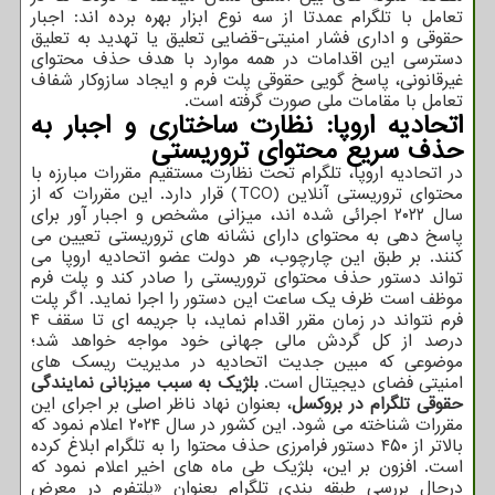
تعامل با تلگرام عمدتا از سه نوع ابزار بهره برده اند: اجبار
حقوقی و اداری فشار امنیتی-قضایی تعلیق یا تهدید به تعلیق
دسترسی این اقدامات در همه موارد با هدف حذف محتوای
غیرقانونی، پاسخ گویی حقوقی پلت فرم و ایجاد سازوکار شفاف
تعامل با مقامات ملی صورت گرفته است.
اتحادیه اروپا: نظارت ساختاری و اجبار به
حذف سریع محتوای تروریستی
در اتحادیه اروپا، تلگرام تحت نظارت مستقیم مقررات مبارزه با
محتوای تروریستی آنلاین (TCO) قرار دارد. این مقررات که از
سال ۲۰۲۲ اجرائی شده اند، میزانی مشخص و اجبار آور برای
پاسخ دهی به محتوای دارای نشانه های تروریستی تعیین می
کنند. بر طبق این چارچوب، هر دولت عضو اتحادیه اروپا می
تواند دستور حذف محتوای تروریستی را صادر کند و پلت فرم
موظف است ظرف یک ساعت این دستور را اجرا نماید. اگر پلت
فرم نتواند در زمان مقرر اقدام نماید، با جریمه ای تا سقف ۴
درصد از کل گردش مالی جهانی خود مواجه خواهد شد؛
موضوعی که مبین جدیت اتحادیه در مدیریت ریسک های
امنیتی فضای دیجیتال است.
بلژیک به سبب میزبانی نمایندگی
حقوقی تلگرام در بروکسل
، بعنوان نهاد ناظر اصلی بر اجرای این
مقررات شناخته می شود. این کشور در سال ۲۰۲۴ اعلام نمود که
بالاتر از ۴۵۰ دستور فرامرزی حذف محتوا را به تلگرام ابلاغ کرده
است. افزون بر این، بلژیک طی ماه های اخیر اعلام نمود که
درحال بررسی طبقه بندی تلگرام بعنوان «پلتفرم در معرض