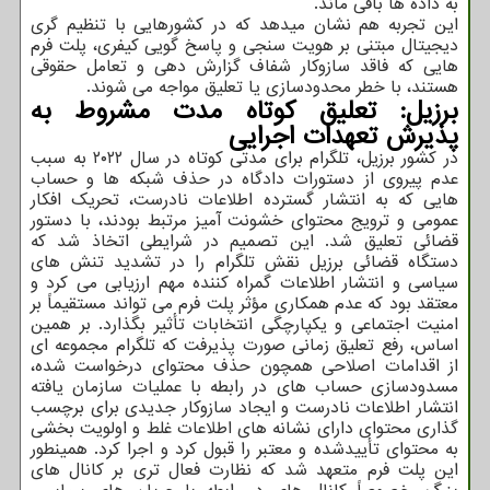
به داده ها باقی ماند.
این تجربه هم نشان میدهد که در کشورهایی با تنظیم گری
دیجیتال مبتنی بر هویت سنجی و پاسخ گویی کیفری، پلت فرم
هایی که فاقد سازوکار شفاف گزارش دهی و تعامل حقوقی
هستند، با خطر محدودسازی یا تعلیق مواجه می شوند.
برزیل: تعلیق کوتاه مدت مشروط به
پذیرش تعهدات اجرایی
در کشور برزیل، تلگرام برای مدتی کوتاه در سال ۲۰۲۲ به سبب
عدم پیروی از دستورات دادگاه در حذف شبکه ها و حساب
هایی که به انتشار گسترده اطلاعات نادرست، تحریک افکار
عمومی و ترویج محتوای خشونت آمیز مرتبط بودند، با دستور
قضائی تعلیق شد. این تصمیم در شرایطی اتخاذ شد که
دستگاه قضائی برزیل نقش تلگرام را در تشدید تنش های
سیاسی و انتشار اطلاعات گمراه کننده مهم ارزیابی می کرد و
معتقد بود که عدم همکاری مؤثر پلت فرم می تواند مستقیماً بر
امنیت اجتماعی و یکپارچگی انتخابات تأثیر بگذارد. بر همین
اساس، رفع تعلیق زمانی صورت پذیرفت که تلگرام مجموعه ای
از اقدامات اصلاحی همچون حذف محتوای درخواست شده،
مسدودسازی حساب های در رابطه با عملیات سازمان یافته
انتشار اطلاعات نادرست و ایجاد سازوکار جدیدی برای برچسب
گذاری محتوای دارای نشانه های اطلاعات غلط و اولویت بخشی
به محتوای تأییدشده و معتبر را قبول کرد و اجرا کرد. همینطور
این پلت فرم متعهد شد که نظارت فعال تری بر کانال های