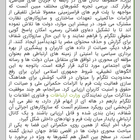
بزرگ، خصوصاً کانال های در رابطه با جریان های سیاسی،
برقرار کند. بررسی تجربه کشورهای مختلف مبین آنست که
مواجهه با پلت فرم های فراسرزمینی معمولا شامل تلفیقی از
الزامات حاکمیتی، تعهدات ساختاری و سازوکارهای نظارت
مشترک می شود. در بیشتر این موارد، دولت ها تلاش نموده
اند تا با تشکیل دعاوی قضائی رسمی، امکان پاسخ گویی
حقوقی تلگرام را فراهم نمایند و با این حال سازوکاری شفاف
برای گزارش و حذف محتوای مضر یا تهدیدآمیز ایجاد کنند. از
طرف دیگر، صیانت از داده های کاربران و پیشگیری از بهره
برداری سیاسی یا امنیتی از زمینه های ارتباطی هم بعنوان
مؤلفه ای محوری در توافق های متقابل میان دولت ها و رسانه
های اجتماعی مورد تاکید قرار گرفته است. باتوجه به این
الگوهای تطبیقی، شروط جمهوری اسلامی ایران برای رفع
محدودیت تلگرام را میتوان در قالب کوشش برای هماهنگ
سازی فعالیت پلت فرم با الزامات حکمرانی ملی و صیانت از
حقوق و امنیت کاربران ارزیابی کرد. سرانجام، هر چند موفقیت
مذاکرات میان نمایندگان
وزارت ارتباطات
و فناوری اطلاعات با
تلگرام بازهم در هاله ای از ابهام قرار دارد، به نظر می آید
اثربخشی این رویکرد مستلزم آنست که سازوکارهای اجرائی آن
شفاف، زمان بندی شده و قابل ارزیابی باشند و یک کانال
ارتباطی پایدار میان پلت فرم و نهادهای داخلی شکل گیرد.
حرف آخر اینکه از همین روی، حکمرانی این فضا به یکی از
مباحث محوری دولت ها در اقصی نقاط جهان تبدیل گشته
است. در سطح بین الملل هم کشورها به ویژه در برخورد با