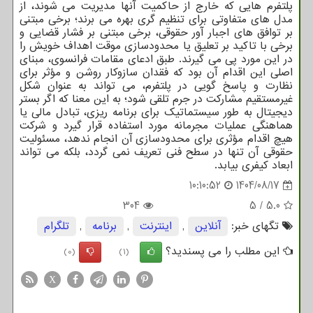
پلتفرم هایی که خارج از حاکمیت آنها مدیریت می شوند، از
مدل های متفاوتی برای تنظیم گری بهره می برند؛ برخی مبتنی
بر توافق های اجبار آور حقوقی، برخی مبتنی بر فشار قضایی و
برخی با تاکید بر تعلیق یا محدودسازی موقت اهداف خویش را
در این مورد پی می گیرند. طبق ادعای مقامات فرانسوی، مبنای
اصلی این اقدام آن بود که فقدان سازوکار روشن و مؤثر برای
نظارت و پاسخ گویی در پلتفرم، می تواند به عنوان شکل
غیرمستقیم مشارکت در جرم تلقی شود؛ به این معنا که اگر بستر
دیجیتال به طور سیستماتیک برای برنامه ریزی، تبادل مالی یا
هماهنگی عملیات مجرمانه مورد استفاده قرار گیرد و شرکت
هیچ اقدام مؤثری برای محدودسازی آن انجام ندهد، مسئولیت
حقوقی آن تنها در سطح فنی تعریف نمی گردد، بلکه می تواند
ابعاد کیفری بیابد.
10:10:52
1404/08/17
304
5
/
5.0
تگهای خبر:
آنلاین
,
اینترنت
,
برنامه
,
تلگرام
این مطلب را می پسندید؟
(0)
(1)
X