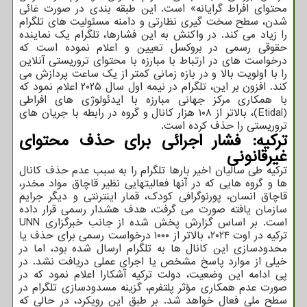
محتوای افراط گرایانه» است. این طبقه بندی در صورت غائی
شدن، سطح سخت گیری نظارتی و دامنه مسئولیت های تلگرام
را زیاد می کند. در واکنش به این فشارها، تلگرام یک نماینده
حقوقی رسمی در بروکسل تعیین و اعلام نموده است که
درخواست های در ارتباط با مبارزه با محتوای تروریستی آنلاین
را با اولویت بالا و در بازه زمانی کمتر از یک ساعت پردازش می
کند. افزون بر این، تلگرام در نیمه اول سال ۲۰۲۵ اعلام نمود که
با همکاری مرکز جهانی مبارزه با ایدئولوژی های افراطی
(Etidal)، بالاتر از ۱۰۸ هزار کانال و گروه در رابطه با جریان های
تروریستی را حذف کرده است.
ترکیه: فشار اجرائی برای حذف محتوای
غیرقانونی
ترکیه طی سالیان اخیر بارها تلگرام را به سبب عدم حذف کانال
ها و گروه هایی که در آنها فعالیتهایی نظیر قاچاق مواد مخدر،
قاچاق انسان، پورنوگرافی کودک، قمار اینترنتی و دیگر جرایم
سازمان یافته صورت می گرفت، هدف هشدار رسمی قرار داده
است. بر اساس گزارش پخش شده از جانب خبرگزاری UNN
ترکیه در اوت ۲۰۲۴، بالاتر از ۱۰۰۰ درخواست رسمی برای حذف یا
محدودسازی این کانال ها به تلگرام ارسال شده بود، اما در
خیلی از موارد پاسخ مشخص یا اجرای عملی دریافت نشد. در
پی ادامه این وضعیت، دولت ترکیه آشکارا اعلام نمود که در
صورت عدم همکاری مؤثر پلتفرم، گزینه مسدودسازی تلگرام در
سطح ملی فعال خواهد شد. بر طبق این رویکرد، در حالی که