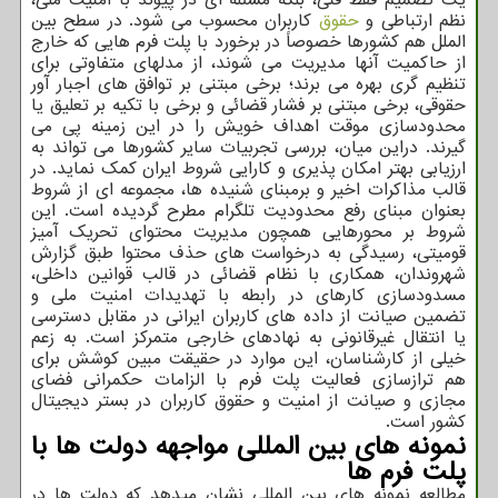
نظم ارتباطی و
حقوق
کاربران محسوب می شود. در سطح بین
الملل هم کشورها خصوصاً در برخورد با پلت فرم هایی که خارج
از حاکمیت آنها مدیریت می شوند، از مدلهای متفاوتی برای
تنظیم گری بهره می برند؛ برخی مبتنی بر توافق های اجبار آور
حقوقی، برخی مبتنی بر فشار قضائی و برخی با تکیه بر تعلیق یا
محدودسازی موقت اهداف خویش را در این زمینه پی می
گیرند. دراین میان، بررسی تجربیات سایر کشورها می تواند به
ارزیابی بهتر امکان پذیری و کارایی شروط ایران کمک نماید. در
قالب مذاکرات اخیر و برمبنای شنیده ها، مجموعه ای از شروط
بعنوان مبنای رفع محدودیت تلگرام مطرح گردیده است. این
شروط بر محورهایی همچون مدیریت محتوای تحریک آمیز
قومیتی، رسیدگی به درخواست های حذف محتوا طبق گزارش
شهروندان، همکاری با نظام قضائی در قالب قوانین داخلی،
مسدودسازی کارهای در رابطه با تهدیدات امنیت ملی و
تضمین صیانت از داده های کاربران ایرانی در مقابل دسترسی
یا انتقال غیرقانونی به نهادهای خارجی متمرکز است. به زعم
خیلی از کارشناسان، این موارد در حقیقت مبین کوشش برای
هم ترازسازی فعالیت پلت فرم با الزامات حکمرانی فضای
مجازی و صیانت از امنیت و حقوق کاربران در بستر دیجیتال
کشور است.
نمونه های بین المللی مواجهه دولت ها با
پلت فرم ها
مطالعه نمونه های بین المللی نشان میدهد که دولت ها در