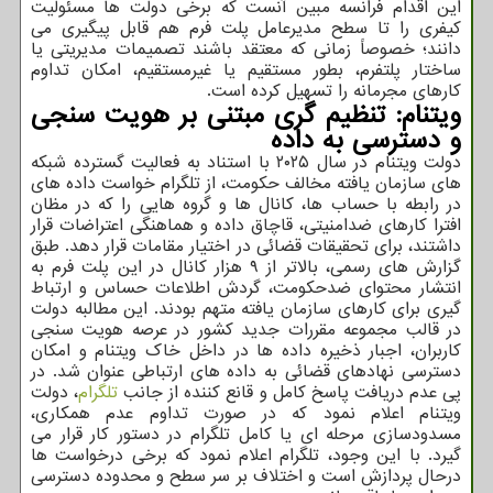
این اقدام فرانسه مبین آنست که برخی دولت ها مسئولیت
کیفری را تا سطح مدیرعامل پلت فرم هم قابل پیگیری می
دانند؛ خصوصاً زمانی که معتقد باشند تصمیمات مدیریتی یا
ساختار پلتفرم، بطور مستقیم یا غیرمستقیم، امکان تداوم
کارهای مجرمانه را تسهیل کرده است.
ویتنام: تنظیم گری مبتنی بر هویت سنجی
و دسترسی به داده
دولت ویتنام در سال ۲۰۲۵ با استناد به فعالیت گسترده شبکه
های سازمان یافته مخالف حکومت، از تلگرام خواست داده های
در رابطه با حساب ها، کانال ها و گروه هایی را که در مظان
افترا کارهای ضدامنیتی، قاچاق داده و هماهنگی اعتراضات قرار
داشتند، برای تحقیقات قضائی در اختیار مقامات قرار دهد. طبق
گزارش های رسمی، بالاتر از ۹ هزار کانال در این پلت فرم به
انتشار محتوای ضدحکومت، گردش اطلاعات حساس و ارتباط
گیری برای کارهای سازمان یافته متهم بودند. این مطالبه دولت
در قالب مجموعه مقررات جدید کشور در عرصه هویت سنجی
کاربران، اجبار ذخیره داده ها در داخل خاک ویتنام و امکان
دسترسی نهادهای قضائی به داده های ارتباطی عنوان شد. در
پی عدم دریافت پاسخ کامل و قانع کننده از جانب
تلگرام
، دولت
ویتنام اعلام نمود که در صورت تداوم عدم همکاری،
مسدودسازی مرحله ای یا کامل تلگرام در دستور کار قرار می
گیرد. با این وجود، تلگرام اعلام نمود که برخی درخواست ها
درحال پردازش است و اختلاف بر سر سطح و محدوده دسترسی