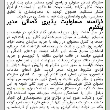
سازوکار تعامل حقوقی و پاسخ گویی مستمر میان پلت فرم و
دولت شکل نگرفته باشد، دولت ها ناگزیر به استفاده از ابزار
فشار مستقیم، همچون تهدید به محدودسازی یا تعلیق
دسترسی، برای وادارسازی پلت فرم به همکاری می شوند.
فرانسه: مسئولیت پذیری قضائی مدیر
پلتفرم
در سال ۲۰۲۵، پاول دوروف، بنیان گذار تلگرام، در فرانسه و
برمبنای اتهاماتی بر مبنای عدم همکاری کافی این پلت فرم در
حذف یا کنترل محتوای در رابطه با جرایم سازمان یافته، افراط
گرایی، پول شویی و شبکه های مجرمانه بازداشت شد. برمبنای
ادعاهای مطرح شده، این اقدام توسط نهادهای قضائی و
امنیتی فرانسه در قالب قوانین مقابله با تروریسم و جرایم
سازمان یافته صورت پذیرفت. در نهایت تبادل نظر های میان
دولت فرانسه و مدیر عامل تلگرام به پذیرش شروط دولتی و
آزادی مشروط دوروف منجر گردید. طبق ادعای مقامات
فرانسوی، مبنای اصلی این اقدام آن بود که فقدان سازوکار
روشن و مؤثر برای نظارت و پاسخ گویی در پلتفرم، می تواند
بعنوان شکل غیرمستقیم مشارکت در جرم تلقی شود؛ به این
معنا که اگر بستر دیجیتال بطور سیستماتیک برای
برنامه
ریزی،
تبادل مالی یا هماهنگی عملیات مجرمانه مورد استفاده قرار
گیرد و شرکت هیچ اقدام مؤثری برای محدودسازی آن انجام
ندهد، مسئولیت حقوقی آن تنها در سطح فنی تعریف نمی گردد،
بلکه می تواند ابعاد کیفری بیابد. به زعم خیلی از کارشناسان،