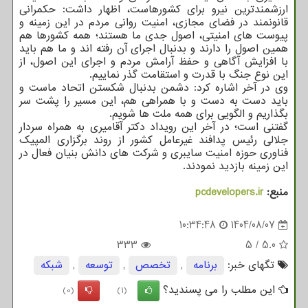
ارزشمندترین نیرو برای کشورهاست، اظهار داشت: حکمرانی
قانونمند در فضای مجازی، امنیت روانی مردم در این زمینه و
پیوست های امنیتی، اصول جدی ما هستند؛ همه کشورها هم
همین اصول را دارند و بدنبال اجرای آن رفته اند و ما هم باید
با افزایش آگاهی و حفظ آرامش مردم و اجرای این اصول، از
این نوع جنگ با قدرت و استقامت گذر نماییم.
وی در آخر اشاره کرد: دشمن بدنبال شکستن اتحاد ماست و
باید دست به دست و با همراهی هم، این مسیر را پشت سر
بگذاریم و الگویی برای همه ملت ها شویم.
گفتنی است؛ در آخر این رویداد دکتر آقامیری به همراه سردار
جلالی رئیس پدافند غیرعامل کشور از روند برگزاری المپیک
فناوری حوزه امنیت سایبری و شرکت های دانش بنیان فعال در
این زمینه بازدید نمودند.
منبع:
pcdevelopers.ir
10:34:48
1404/08/07
333
5
/
5.0
تگهای خبر:
برنامه
,
تخصص
,
توسعه
,
شبكه
این مطلب را می پسندید؟
(0)
(1)