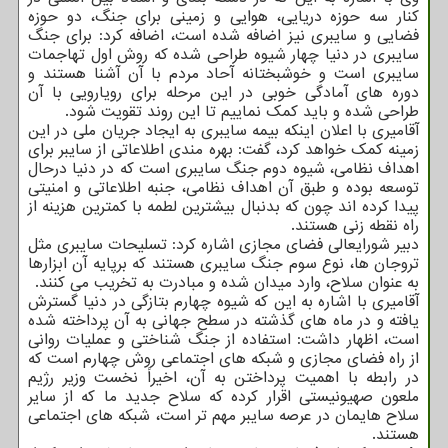
کنار سه حوزه دریایی، هوایی و زمینی برای جنگ، دو حوزه
فضایی و سایبری نیز اضافه شده است، اضافه کرد: برای جنگ
سایبری در دنیا چهار شیوه طراحی شده که روش اول تهاجمات
سایبری است و خوشبختانه آحاد مردم با آن آشنا هستند و
دوره های آمادگی خوبی در این مرحله برای رویارویی با آن
طراحی شده و باید کمک نماییم تا این روند تقویت شود.
آقامیری با اعلان اینکه بیمه سایبری به ایجاد جریان ملی در این
زمینه کمک خواهد کرد، گفت: بهره مندی اطلاعاتی از سایبر برای
اهداف نظامی، شیوه دوم جنگ سایبری است که در دنیا درحال
توسعه بوده و طبق آن اهداف نظامی، جنبه اطلاعاتی و امنیتی
پیدا کرده اند چون که بدنبال بیشترین لطمه با کمترین هزینه از
راه نقطه زنی هستند.
دبیر شورایعالی فضای مجازی اشاره کرد: تسلیحات سایبری مثل
تروجان ها، نوع سوم جنگ سایبری هستند که برپایه آن ابزارها
به عنوان سلاح، وارد میدان شده و مبادرت به تخریب می کنند.
آقامیری با اشاره به این که شیوه چهارم بتازگی در دنیا گسترش
یافته و در ماه های گذشته در سطح جهانی به آن پرداخته شده
است، اظهار داشت: استفاده از جنگ شناختی و عملیات روانی
از راه فضای مجازی و شبکه های اجتماعی روش چهارم است که
در رابطه با اهمیت پرداختن به آن، اخیراً نخست وزیر رژیم
ملعون صهیونیستی اقرار کرده که سلاح جدید ما که از سایر
سلاح هایمان در عرصه سایبر مهم تر است، شبکه های اجتماعی
هستند.