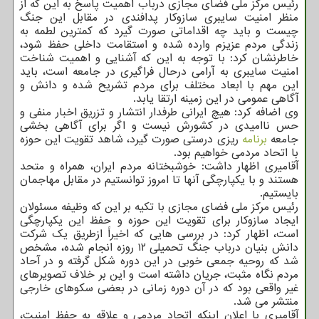
رئیس مرکز ملی فضای مجازی درباب اهمیت پاسخ به این که از
منظر امنیت سایبری سازوکار پدافندی در مقابل این جنگ
چیست و باید چه اقداماتی صورت گیرد که کمترین لطمه به
زندگی مردم عزیزم وارده شده و استقامت داخلی حفظ شود،
خاطرنشان کرد: با توجه به این که آشنایی و اهمیت شناخت
امنیت سایبری به آرامی درحال فراگیری در جامعه است، باید
این مهم با ابعاد مختلف برای مردم تشریح شده و دانش و
آگاهی عمومی در این زمینه ارتقا یابد.
وی اضافه کرد: هیچ ایرانی طرفدار انتشار و تزریق اخبار منفی و
حس ناامیدی در کشورش نیست و اگر برای آگاهی بخشی
جامعه
برنامه
ریزی درستی صورت گیرد، شاهد تقویت این حوزه
با اتحاد مردمی خواهیم بود.
آقامیری اظهار داشت: خوشبختانه مردم ایران، همراه و متحد
هستند و با یکپارچگی آنها تا امروز توانستیم در مقابل مهاجمان
بایستیم.
رئیس مرکز ملی فضای مجازی با تکیه بر این که وظیفه مسئولان
ایجاد سازوکار برای تقویت این حوزه و حفظ این یکپارچگی
است، اظهار کرد: در بررسی هایی که اخیراً ازطریق یک شرکت
دانش بنیان درباب جنگ تحمیلی ۱۲ روزه انجام شده، مشخص
شد که روحیه جمعی خوبی در این دوره شکل گرفته و در آحاد
مردم نگاه مثبت، جریان داشته است و این بر خلاف تصویرهای
غیر واقعی بود که در آن دوره زمانی در بعضی سکوهای خارجی
منتشر می شد.
آقامیری با اعلان اینکه اتحاد مردمی و علاقه به حفظ امنیت،