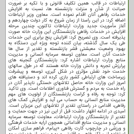
ارتباطات در قالب همین تکلیف قانونی و با تکیه بر ضرورت
صیانت از شأن و منزلت بازنشسته ها، نسبت به افزایش
خدمات رفاهی آنان اقدام نموده است. معاون وزیر ارتباطات
اضافه کرد: در این راستا از زمان شروع به کار دولت چهاردهم و
آغاز مأموریت جدید وزارت ارتباطات تاکنون، چندین مرحله
افزایش در خدمات رفاهی بازنشستگان این وزارت خانه صورت
پذیرفته است. وی تصریح کرد: افزایش پنج برابری این خدمات
طی یک سال گذشته، بیان کننده توجه ویژه این دستگاه به
بهبود وضعیت معیشتی قشر بازنشسته و تقدیر از سال ها
خدمت آنان است. معاون توسعه سرمایه انسانی و مدیریت
منابع وزارت ارتباطات اشاره کرد: بازنشستگان گنجینه های
پرارزش تجربه و دانش وزارت خانه هستند که در طول سالهای
خدمت خود نقش مؤثری در شکل گیری، توسعه و پیشرفت
زیرساخت های ارتباطی کشور بازی کرده اند و دستیافته های
امروز این وزارت خانه حاصل تلاشهای خستگی ناپذیر آنان در
راه خدمت به مردم و گسترش فناوری اطلاعات است. وی تاکید
کرد: توجه به رفاه و کرامت بازنشستگان از اولویت های مهم
مدیریت منابع انسانی به حساب می آید و افزایش کمک های
رفاهی، اقدامی در راستای تقدیر از تلاشهای این عزیزان است.
امیدی در ادامه اظهار داشت: قبل از این نیز در جهت حمایت و
تقدیر از بازنشستگان وزارت ارتباطات، معاونت توسعه سرمایه
انسانی و مدیریت منابع اقداماتی همچون ارایه خدمات فرهنگی
و ورزشی در چارچوب کارت رفاهی «پیام»، فراهم سازی امکان
استفاده از مراکز رفاهی و اقامتی و بهره مندی از خدمات بیمه