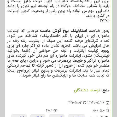
ترین این راهکارهاست. بنابراین، گویی درنگ جایز نیست و
باید با شتابی مضاعف حرکت در راه توسعه فیبر نوری را ادامه
داد. این مهم می تواند راه برون رفتی از وضعیت کنونی اینترنت
در کشور باشد.
17302
بطور خلاصه،
استارلینک بیخ گوش ماست
درحالی که اینترنت
ماهواره ای در ایران با نام «استارلینک» شناخته می شود،
تعداد شرکتهای عرضه کننده این سبک از اینترنت رفته رفته در
حال افزایش می باشد. تجربه نشان داده که اگر چاره ای برای
بهبود کیفیت اینترنت و البته حل حواشی آن (شما بخوانید
فیلترینگ) نشود، اینترنت ماهواره ای هم مثل خود گیرنده های
ماهواره فراگیر و طبیعتا پرمصرف می شود و دراین میان همه ما
متضرر خواهیم شد؛ از خروج ارز از کشور گرفته تا تهاجم فرهنگی
تمام عیار با یک اینترنت پرسرعت و بدون فیلتر (پرواضح است
که نباید همه سایت ها و اپلیکیشن ها رفع فیلتر شوند).
منبع:
توسعه دهندگان
13:05:02
1404/05/26
486
5
/
5.0