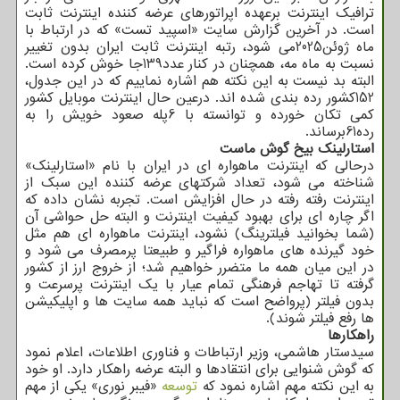
ترافیک اینترنت برعهده اپراتورهای عرضه کننده اینترنت ثابت
است. در آخرین گزارش سایت «اسپید تست» که در ارتباط با
ماه ژوئن2025می شود، رتبه اینترنت ثابت ایران بدون تغییر
نسبت به ماه مه، همچنان در کنار عدد139جا خوش کرده است.
البته بد نیست به این نکته هم اشاره نماییم که در این جدول،
152کشور رده بندی شده اند. درعین حال اینترنت موبایل کشور
کمی تکان خورده و توانسته با 6پله صعود خویش را به
رده61برساند.
استارلینک بیخ گوش ماست
درحالی که اینترنت ماهواره ای در ایران با نام «استارلینک»
شناخته می شود، تعداد شرکتهای عرضه کننده این سبک از
اینترنت رفته رفته در حال افزایش است. تجربه نشان داده که
اگر چاره ای برای بهبود کیفیت اینترنت و البته حل حواشی آن
(شما بخوانید فیلترینگ) نشود، اینترنت ماهواره ای هم مثل
خود گیرنده های ماهواره فراگیر و طبیعتا پرمصرف می شود و
در این میان همه ما متضرر خواهیم شد؛ از خروج ارز از کشور
گرفته تا تهاجم فرهنگی تمام عیار با یک اینترنت پرسرعت و
بدون فیلتر (پرواضح است که نباید همه سایت ها و اپلیکیشن
ها رفع فیلتر شوند).
راهکارها
سیدستار هاشمی، وزیر ارتباطات و فناوری اطلاعات، اعلام نمود
که گوش شنوایی برای انتقادها و البته عرضه راهکار دارد. او خود
به این نکته مهم اشاره نمود که
توسعه
«فیبر نوری» یکی از مهم