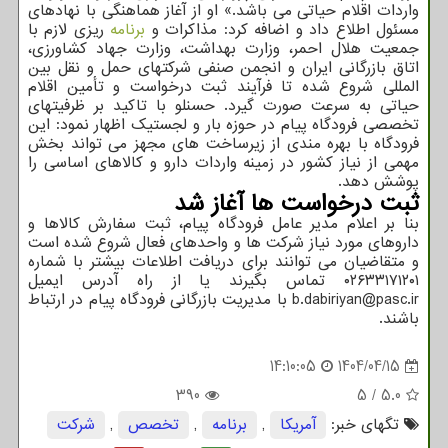
واردات اقلام حیاتی می باشد.» او از آغاز هماهنگی با نهادهای
مسئول اطلاع داد و اضافه کرد: مذاکرات و
برنامه
ریزی لازم با
جمعیت هلال احمر، وزارت بهداشت، وزارت جهاد کشاورزی،
اتاق بازرگانی ایران و انجمن صنفی شرکتهای حمل و نقل بین
المللی شروع شده تا فرآیند ثبت درخواست و تأمین اقلام
حیاتی به سرعت صورت گیرد. حسنلو با تاکید بر ظرفیتهای
تخصصی فرودگاه پیام در حوزه بار و لجستیک اظهار نمود: این
فرودگاه با بهره مندی از زیرساخت های مجهز می تواند بخش
مهمی از نیاز کشور در زمینه واردات دارو و کالاهای اساسی را
پوشش دهد.
ثبت درخواست ها آغاز شد
بنا بر اعلام مدیر عامل فرودگاه پیام، ثبت سفارش کالاها و
داروهای مورد نیاز شرکت ها و واحدهای فعال شروع شده است
و متقاضیان می توانند برای دریافت اطلاعات بیشتر با شماره
۰۲۶۳۳۱۷۱۲۰۱ تماس بگیرند یا از راه آدرس ایمیل
b.dabiriyan@pasc.ir با مدیریت بازرگانی فرودگاه پیام در ارتباط
باشند.
14:10:05
1404/04/15
390
5
/
5.0
تگهای خبر:
آمریكا
,
برنامه
,
تخصص
,
شركت