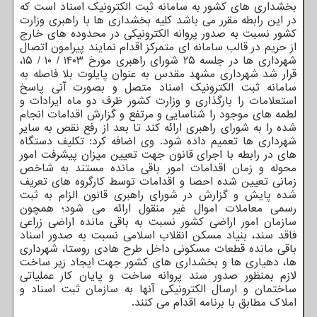
بخشداری های کشور به سامانه ثبت الکترونیک اسناد است که
در این رابطه مقرر می باشد کلیه بخشداری ها با راهبری وزارت
کشور نسبت به صدور پروانه الکترونیکی در محدوده های خارج
از حریم در قالب سامانه ای متمرکز اقدام نمایند پیرامون اتصال
شهرداری ها در جلسه ۲۵ شورای راهبری مورخ ۱۴۰۳ / ۱۰ / ۱۵،
قرار شد شهرداری مشهد مقدس به عنوان پایلوت بلا فاصله به
سامانه ثبت الکترونیک اسناد متصل و بصورت آنی پاسخ
استعلامات را بارگذاری و وزارت کشور ظرف دو ماه ایرادات و
لطمه های موجود را شناسایی و مرتفع و گزارش اقدامات انجام
شده را به شورای راهبری ارائه کند تا بعد از رفع نقص به سایر
شهرداری ها تعمیم داده شود. وی اضافه کرد: تکلیف دستگاه
های در رابطه با اجرای قانون جهت تعیین میزان پیشرفت امور
محوله و زمان اقدامات امور باقی مانده مستند به شاخص
زمانی تعیین شده احصا و اقدامات توسط کارگروه های تعریف
شده پایش و گزارش در شورای راهبری قانون الزام به ثبت
رسمی معاملات اموال غیر منقول ارائه می شود؛ همچون
سازمان امور اراضی کشور نسبت به باقی مانده اراضی زراعی
فاقد سند، بنیاد مسکن انقلاب اسلامی نسبت به صدور اسناد
باقی مانده قطعات مسکونی داخل طرح هادی روستا، شهرداری
ها، دهیاری ها و بخشداری های کشور جهت ایجاد زیر ساخت
لازم بمنظور صدور سند پروانه ساخت و پایان کار عملیاتی
ساختمان و ارسال الکترونیکی آنها به سازمان ثبت اسناد و
املاک مطابق با برنامه اقدام می کنند.