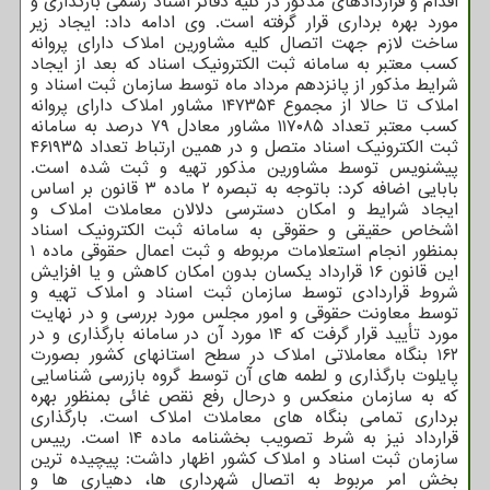
اقدام و قراردادهای مذکور در کلیه دفاتر اسناد رسمی بارگذاری و
مورد بهره برداری قرار گرفته است. وی ادامه داد: ایجاد زیر
ساخت لازم جهت اتصال کلیه مشاورین املاک دارای پروانه
کسب معتبر به سامانه ثبت الکترونیک اسناد که بعد از ایجاد
شرایط مذکور از پانزدهم مرداد ماه توسط سازمان ثبت اسناد و
املاک تا حالا از مجموع ۱۴۷۳۵۴ مشاور املاک دارای پروانه
کسب معتبر تعداد ۱۱۷۰۸۵ مشاور معادل ۷۹ درصد به سامانه
ثبت الکترونیک اسناد متصل و در همین ارتباط تعداد ۴۶۱۹۳۵
پیشنویس توسط مشاورین مذکور تهیه و ثبت شده است.
بابایی اضافه کرد: باتوجه به تبصره ۲ ماده ۳ قانون بر اساس
ایجاد شرایط و امکان دسترسی دلالان معاملات املاک و
اشخاص حقیقی و حقوقی به سامانه ثبت الکترونیک اسناد
بمنظور انجام استعلامات مربوطه و ثبت اعمال حقوقی ماده ۱
این قانون ۱۶ قرارداد یکسان بدون امکان کاهش و یا افزایش
شروط قراردادی توسط سازمان ثبت اسناد و املاک تهیه و
توسط معاونت حقوقی و امور مجلس مورد بررسی و در نهایت
مورد تأیید قرار گرفت که ۱۴ مورد آن در سامانه بارگذاری و در
۱۶۲ بنگاه معاملاتی املاک در سطح استانهای کشور بصورت
پایلوت بارگذاری و لطمه های آن توسط گروه بازرسی شناسایی
که به سازمان منعکس و درحال رفع نقص غائی بمنظور بهره
برداری تمامی بنگاه های معاملات املاک است. بارگذاری
قرارداد نیز به شرط تصویب بخشنامه ماده ۱۴ است. رییس
سازمان ثبت اسناد و املاک کشور اظهار داشت: پیچیده ترین
بخش امر مربوط به اتصال شهرداری ها، دهیاری ها و