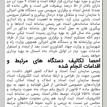
سازی و مورد بهره برداری قرار گرفته است و تعداد ۹ مورد آن نیز
دارای بالاتر از ۵۰ درصد پیشرفت فنی است و باقی مانده که
عمدتا شامل ایجاد و برقراری سرویس بین دستگاه های اجرائی
با سازمان ثبت و متقابل بوده درحال پیگیری و استقرار سرویس
است. بابایی بیان کرد: باتوجه به اهمیت ایجاد و راه اندازی
سامانه ساماندهی اسناد غیر رسمی سامانه ثبت ادعاها و با
پیگیری های به عمل آمده مرحله اول سامانه مذکور در آخر
بهمن ماه سال قبل به بهره برداری رسیده است؛ لیکن مرحله
دوم آنکه مستلزم ایجاد و برقراری سرویس مورد نیاز از طرف
سایر وزارتخانه ها و دستگاه های اجرائی همچون وزارت راه و
شهرسازی و وزارت جهاد کشاورزی است بعد از ایجاد و استقرار
خدمات مورد نیاز در اوایل خرداد ماه امسال به بهره برداری
خواهد رسید.
احصا تکالیف دستگاه های مرتبط و
اقدامات انجام شده
رییس سازمان ثبت اسناد و املاک کشور اظهار داشت: در
همین جهت باز طراحی و ارتقا سامانه ثبت الکترونیک اسناد
توسط سازمان ثبت اسناد و املاک و ایجاد امکان ثبت
قراردادهای خصوصی اشخاص از قبیل قولنامه و تعهد به بیع
مطابق ماده ۲ قانون از تاریخ یکم مرداد ماه صورت پذیرفت و
تعداد ۷۵۲۸ قرارداد توسط دفاتر اسناد رسمی در سامانه ثبت
الکترونیک اسناد ثبت گردید هم زمان معاونت حقوقی و امور
مجلس نیز نسبت به بررسی و تأیید نمونه قراردادهای مرتبط