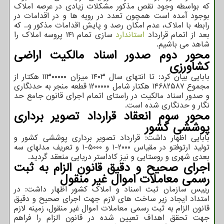
که بواسطه وجود نقص مذکور مشکلات زیادی در عرصه املاک
بوجود آمده است همچون تعدد در رویه ها و در اقدامات در
رابطه با املاک، عدم امکان رصد و پایش اقدامات مذکور و.. که
بعد از اتمام قرارداد
استاندارد
سازی تمام ۱۴۱ پروسه املاک را
شاهد می باشیم.
محور دوم صدور اسناد مالکیت اراضی
کشاورزی
بابایی بیان کرد: تا انتهای سال ۱۴۰۳ میزان ۱۱۳۰۰۰۰۰ هکتار از
مجموع ۱۴۶۸۲۵۸۷ هکتار شامل ۱۲۰۰۰۰۰ قطعه منجر به حدنگاری
و صدور اسناد مالکیت در راستای اتمام اجرای قانون جامع حد
نگار و حدنگاری شده است.
محور سوم انعقاد قرارداد تصویر برداری
پوششی کشور
بابایی اظهار داشت: قرارداد تصویر برداری پوششی کشور و
تولید ارتوفتو در مقیاس ۲۰۰۰-۱ و ۵۰۰۰-۱ و تعریف مدلهای سه
بعدی شهری و روستایی و نیز کاداستر دریایی منعقد گردید.
اجرای صحیح و دقیق قانون الزام به ثبت
رسمی معاملات اموال غیر منقول
رییس سازمان ثبت اسناد و املاک کشور اظهار داشت: در
امتداد ایجاد زیر ساخت های لازم جهت اجرای صحیح و دقیق
قانون الزام به ثبت رسمی معاملات اموال غیر منقول، زمینه لازم
جهت تحقق اهداف تعیین شده در قانون الزام را فراهم