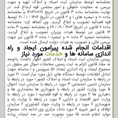
بخشنامه توسط سازمان ثبت اسناد و املاک تهیه و جهت
بررسی به معاونت حقوقی و امور مجلس قوه ارجاع شد. در
نهایت بخشنامه ماده ۳ قانون در تاریخ ۱۴۰۳/۰۷/۲۱ و بخشنامه
ماده ۱۰ و تبصره های ۱ و ۲ قانون در تاریخ ۱۴۰۴ / ۱ / ۲۰ توسط
قوه قضائیه تصویب و ابلاغ گردید. وی اضافه کرد: بخشنامه
ماده ۷ قانون در تاریخ ۱۴۰۳ / ۰۹ / ۲۶ و بخشنامه تبصره ۳ ماده
۱۴ قانون نیز توسط هیات وزیران تصویب و ابلاغ گردید.
بخشنامه تبصره ۳ ماده ۱۰ و تبصره ۱ ماده ۳ قانون نیز جهت
بررسی غائی و تصویب به هیات دولت ارسال شده است.
اقدامات انجام شده پیرامون ایجاد و راه
اندازی سامانه ها و
خدمات
مورد نیاز
رییس سازمان ثبت اسناد و املاک کشور اظهار داشت: باتوجه
به مفاد قانون الزام به ثبت رسمی معاملات اموال غیر منقول در
مجموع ایجاد و راه اندازی تعداد ۵۱ سرویس و ۱ سامانه جهت
تبادل اطلاعات توسط دستگاه های ذیل مورد نیاز است. ۲۱ مورد
در رابطه با سازمان ثبت اسناد و املاک کشور ۱ مورد در رابطه با
سازمان تامین اجتماعی ۳ مورد در رابطه با سازمان ثبت احوال
۵ مورد وزارت کشور در رابطه با شهرداری ها بخشداری ها و
دهیاری ها ۴ مورد در رابطه با قوه قضاییه ۱ مورد در رابطه با
وزارت امور اقتصاد و دارایی ۴ مورد در رابطه با وزارت راه و
شهرسازی ۶ مورد در رابطه با وزارت جهاد کشاورزی ۲ سازمان
اوقاف و امور خیریه ۴ مورد بانک مرکزی وی ادامه داد: مجموع
موارد اعلام شده، ۱۵ مورد بصورت صد در صد ایجاد، پیاده