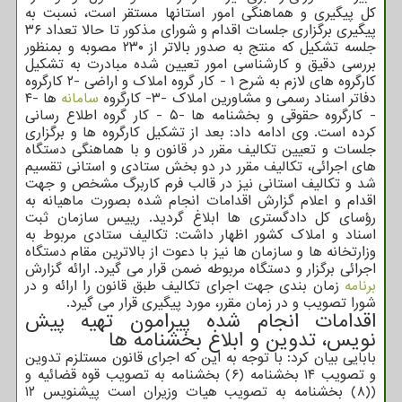
کل پیگیری و هماهنگی امور استانها مستقر است، نسبت به
پیگیری برگزاری جلسات اقدام و شورای مذکور تا حالا تعداد ۳۶
جلسه تشکیل که منتج به صدور بالاتر از ۲۳۰ مصوبه و بمنظور
بررسی دقیق و کارشناسی امور تعیین شده مبادرت به تشکیل
کارگروه های لازم به شرح ۱ - کار گروه املاک و اراضی -۲ کارگروه
دفاتر اسناد رسمی و مشاورین املاک -۳- کارگروه
سامانه
ها -۴
- کارگروه حقوقی و بخشنامه ها -۵ - کار گروه اطلاع رسانی
کرده است. وی ادامه داد: بعد از تشکیل کارگروه ها و برگزاری
جلسات و تعیین تکالیف مقرر در قانون و با هماهنگی دستگاه
های اجرائی، تکالیف مقرر در دو بخش ستادی و استانی تقسیم
شد و تکالیف استانی نیز در قالب فرم کاربرگ مشخص و جهت
اقدام و اعلام گزارش اقدامات انجام شده بصورت ماهیانه به
رؤسای کل دادگستری ها ابلاغ گردید. رییس سازمان ثبت
اسناد و املاک کشور اظهار داشت: تکالیف ستادی مربوط به
وزارتخانه ها و سازمان ها نیز با دعوت از بالاترین مقام دستگاه
اجرائی برگزار و دستگاه مربوطه ضمن قرار می گیرد. ارائه گزارش
برنامه
زمان بندی جهت اجرای تکالیف طبق قانون را ارائه و در
شورا تصویب و در زمان مقرر، مورد پیگیری قرار می گیرد.
اقدامات انجام شده پیرامون تهیه پیش
نویس، تدوین و ابلاغ بخشنامه ها
بابایی بیان کرد: با توجه به این که اجرای قانون مستلزم تدوین
و تصویب ۱۴ بخشنامه (۶) بخشنامه به تصویب قوه قضائیه و
((۸) بخشنامه به تصویب هیات وزیران است پیشنویس ۱۲