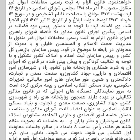
خواهدنمود. قانون الزام به ثبت رسمی معاملات اموال غیر
منقول مصوب ۶ آذر ماه ۱۴۰۱ مجلس شورای اسلامی در تاریخ ۲۶
اردیبهشت ۱۴۰۳ موافق با مصلحت نظام تشخیص و در مورخ ۱۳
خرداد ۱۴۰۳ توسط دولت ابلاغ و از تاریخ ۳ تیر ۱۴۰۳ لازم الاجرا
شد. وی اضافه کرد: با توجه به دستور رییس قوه قضائیه بر
اساس پیگیری اجرای قانون مذکور بلا فاصله شورای راهبری
اجرای قانون الزام به ثبت رسمی معاملات اموال غیر منقول با
مدیریت حجت الاسلام و المسلمین خلیلی و با دعوت از
معاونان در رابطه با موضوع در قوه، رییس سازمان بازرسی کل
کشور و رییس سازمان ثبت اسناد و املاک کشور تشکیل و با
توجه به تکالیف گوناگون و پیش بینی شده در قانون که اجرای
آن به شرط همکاری وزارتخانه های کشور، راه و شهرسازی امور
اقتصادی و دارایی، جهاد کشاورزی، صنعت معدن و تجارت،
دادگستری و همین طور سازمان های امور مالیاتی، تعزیرات
حکومتی، بنیاد مسکن انقلاب اسلامی و بیمه مرکزی کرده است
به مرور نمایندگان دستگاه های اجرائی که در قانون مذکور
تکالیفی بر عهده دارند همچون وزارتخانه های راه و شهرسازی
کشور، جهاد کشاورزی، صنعت معدن و تجارت و بنیاد مسکن
انقلاب اسلامی به عنوان اعضاء ثابت شورای مذکور و متناسب
دستور جلسه امور اقتصادی و دارایی اتحادیه مشاورین املاک
کانون سردفتران و دفتر یاران و… به جلسات که بصورت منظم
شنبه هر هفته، رأس ساعت ۸ بامداد در سالن جلسات معاونت
اول تشکیل می شود، دعوت می شوند. بابایی بیان کرد:
دبیرخانه شورای راهبری نیز که در عرصه معاونت اول قوه و اداره