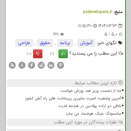
منبع:
pcdevelopers.ir
11:15:30
1404/03/13
621
5
/
5.0
تگهای خبر:
آموزش
,
برنامه
,
حقوق
,
طراحی
این مطلب را می پسندید؟
(0)
(1)
X
تازه ترین مطالب مرتبط
متا از نخست وزیر هند پوزش خواست
آخرین وضعیت امنیت سایبری زیرساخت های راه آهن کشور
تلاقی دو اراده پولادین در هندسه قدرت
سامسونگ عینک هوشمند می سازد
نظرات بینندگان در مورد این مطلب