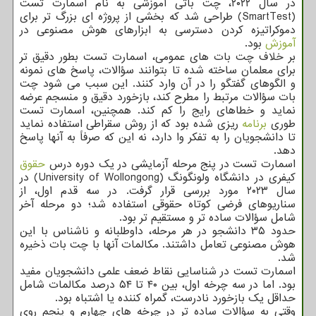
در سال ۲۰۲۲، چت باتی آموزشی به نام اسمارت تست
(SmartTest) طراحی شد که بخشی از پروژه ای بزرگ تر برای
دموکراتیزه کردن دسترسی به ابزارهای هوش مصنوعی در
آموزش
بود.
بر خلاف چت بات های عمومی، اسمارت تست بطور دقیق تر
برای معلمان ساخته شده تا بتوانند سؤالات، پاسخ های نمونه
و الگوهای گفتگو را در آن وارد کنند. این سبب می شود چت
بات سؤالات مرتبط را مطرح کند، بازخورد دقیق و منسجم عرضه
نماید و خطاهای رایج را کم کند. همچنین، اسمارت تست
طوری
برنامه
ریزی شده بود که از روش سقراطی استفاده نماید
تا دانشجویان را به تفکر وا دارد، نه این که صرفاً به آنها پاسخ
دهد.
اسمارت تست در پنج مرحله آزمایشی در یک دوره درس
حقوق
کیفری در دانشگاه ولونگونگ (University of Wollongong) در
سال ۲۰۲۳ مورد بررسی قرار گرفت. در سه قدم اول، از
سناریوهای فرضی کوتاه حقوقی استفاده شد؛ دو مرحله آخر
شامل سؤالات ساده تر و مستقیم تر بود.
حدود ۳۵ دانشجو در هر مرحله، داوطلبانه و ناشناس با این
هوش مصنوعی تعامل داشتند. مکالمات آنها با چت بات ذخیره
شد.
اسمارت تست در شناسایی نقاط ضعف علمی دانشجویان مفید
بود. اما در سه چرخه اول، بین ۴۰ تا ۵۴ درصد مکالمات شامل
حداقل یک بازخورد نادرست، گمراه کننده یا اشتباه بود.
وقتی به سؤالات ساده تر در چرخه های چهارم و پنجم روی