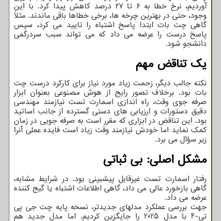
آوردیم، نرخ خطا به ۶ تا ۲۷ درصد کاهش پیدا کرد. با این
وجود، حتی در بهترین چرخه ها، برخی خطاها باقی ماندند. مثلاً
گاهی چت بات ابتدا پاسخ اشتباه را تایید می کرد، سپس
پاسخ درست را عرضه می داد که می تواند سبب سردرگمی
دانشجو شود.
یک تناقض مهم
نکته جالب دیگر، زحمت زیاد مورد نیاز برای کارکرد درست چت
بات بود. برخلاف تصور رایج از هوش مصنوعی بعنوان ابزار
صرفه جوی وقت، راه اندازی اسمارت تست نیازمند مهندسی
دقیق دستورات و ارزیابی های دستی گسترده از جانب اساتید
بود. این تناقض در ابزاری که مقرر است به صرفه جویی در زمان
کمک نماید اما خودش نیازمند وقت زیاد است فایده عملی آنرا
زیر سؤال می برد.
مشکل اصلی: بی ثباتی
رفتار اسمارت تست غیرقابل پیشبینی بود. در شرایط مشابه،
گاهی بازخورد عالی می داد، گاهی اطلاعات اشتباه یا گیج کننده
عرضه می داد.
جهت بررسی عملکرد مدلهای جدیدتر، نسخه پایه چت جی پی
تی-4 با مدل 2025 را جایگزین کردیم. اما مدل جدید هم