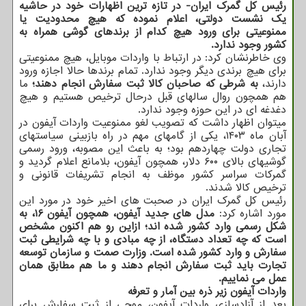
رئیس کل گمرک ایران- در تازه ترین اظهارات خود در حاشیه
یک نشست دولتی، اعلام نموده که هیچ محدودیت یا
ممنوعیتی برای ورود هیچ کدام از برندهای گوشی همراه به
کشور وجود ندارد.
وی خاطرنشان کرد: در ارتباط با واردات موبایل، هیچ ممنوعیتی
برای هیچ برندی دیگر وجود ندارد. تمام برندها حالا اجازه ورود
دارند،
به شرطی که صاحبان کالا ثبت سفارش انجام دهند؛
ما
هم همچون روال سالهای قبل درحال ترخیص هستیم و هیچ
دغدغه ای در این حوزه وجود ندارد.
میتوان اظهار داشت که تصویب لغو ممنوعیت واردات آیفون در
آبان ماه ۱۴۰۳، یکی از گامهای مهم در راه بازبینی سیاستهای
تجاری دولت چهاردهم بود؛ به باعث این مصوبه، ورود رسمی
گوشیهای بالای ۶۰۰ دلار، همچون آیفون، بلامانع اعلام گردید و
گمرکات سراسر کشور موظف به انجام تشریفات قانونی و
ترخیص کالا شدند.
رئیس کل گمرک ایران در صحبت های اخیر خود در مورد این
مورد اشاره کرد:
مدل های جدید آیفون، همچون آیفون ۱۶، به
شکل رسمی وارد کشور شده اند؛ ازاین رو هم اکنون مشخص
است که چه تعداد دستگاه، از چه مبادی و با چه شرایطی ثبت
سفارش و وارد کشور شده است. وزارت صمت و سازمان توسعه
تجارت باید ثبت سفارش انجام دهند و ما هم مطابق همان
عمل می نماییم.
واردات آیفون زیر ذره بین آمار و تعرفه
بعد از آزادسازی واردات آیفون، موجی از ثبت سفارش برای