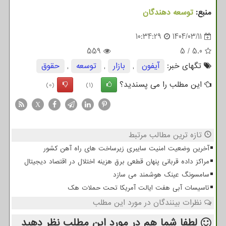
منبع:
توسعه دهندگان
10:34:29
1404/03/11
559
5
/
5.0
تگهای خبر:
آیفون
,
بازار
,
توسعه
,
حقوق
این مطلب را می پسندید؟
(0)
(1)
X
تازه ترین مطالب مرتبط
آخرین وضعیت امنیت سایبری زیرساخت های راه آهن کشور
مراکز داده قربانی پنهان قطعی برق هزینه اختلال در اقتصاد دیجیتال
سامسونگ عینک هوشمند می سازد
تاسیسات آبی هفت ایالت آمریکا تحت حملات هک
نظرات بینندگان در مورد این مطلب
لطفا شما هم
در مورد این مطلب
نظر دهید