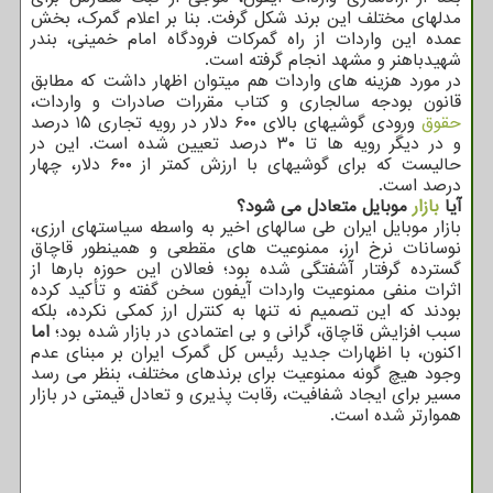
مدلهای مختلف این برند شکل گرفت. بنا بر اعلام گمرک، بخش
عمده این واردات از راه گمرکات فرودگاه امام خمینی، بندر
شهیدباهنر و مشهد انجام گرفته است.
در مورد هزینه های واردات هم میتوان اظهار داشت که مطابق
قانون بودجه سالجاری و کتاب مقررات صادرات و واردات،
حقوق
ورودی گوشیهای بالای ۶۰۰ دلار در رویه تجاری ۱۵ درصد
و در دیگر رویه ها تا ۳۰ درصد تعیین شده است. این در
حالیست که برای گوشیهای با ارزش کمتر از ۶۰۰ دلار، چهار
درصد است.
آیا
بازار
موبایل متعادل می شود؟
بازار موبایل ایران طی سالهای اخیر به واسطه سیاستهای ارزی،
نوسانات نرخ ارز، ممنوعیت های مقطعی و همینطور قاچاق
گسترده گرفتار آشفتگی شده بود؛ فعالان این حوزه بارها از
اثرات منفی ممنوعیت واردات آیفون سخن گفته و تأکید کرده
بودند که این تصمیم نه تنها به کنترل ارز کمکی نکرده، بلکه
سبب افزایش قاچاق، گرانی و بی اعتمادی در بازار شده بود؛
اما
اکنون، با اظهارات جدید رئیس کل گمرک ایران بر مبنای عدم
وجود هیچ گونه ممنوعیت برای برندهای مختلف، بنظر می رسد
مسیر برای ایجاد شفافیت، رقابت پذیری و تعادل قیمتی در بازار
هموارتر شده است.