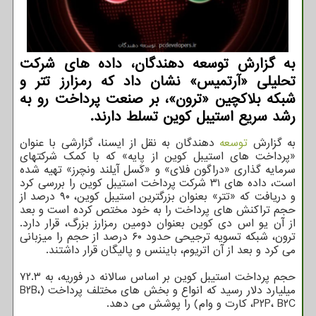
به گزارش توسعه دهندگان، داده های شرکت
تحلیلی «آرتمیس» نشان داد که رمزارز تتر و
شبکه بلاکچین «ترون»، بر صنعت پرداخت رو به
رشد سریع استیبل کوین تسلط دارند.
به گزارش
توسعه
دهندگان به نقل از ایسنا، گزارشی با عنوان
«پرداخت های استیبل کوین از پایه» که با کمک شرکتهای
سرمایه گذاری «دراگون فلای» و «کَسل آیلند ونچرز» تهیه شده
است، داده های ۳۱ شرکت پرداخت استیبل کوین را بررسی کرد
و دریافت که «تتر» بعنوان بزرگترین استیبل کوین، ۹۰ درصد از
حجم تراکنش های پرداخت را به خود مختص کرده است و بعد
از آن یو اس دی کوین بعنوان دومین رمزارز بزرگ، قرار دارد.
ترون، شبکه تسویه ترجیحی حدود ۶۰ درصد از حجم را میزبانی
می کرد و بعد از آن اتریوم، بایننس و پالیگان قرار داشتند.
حجم پرداخت استیبل کوین بر اساس سالانه در فوریه، به ۷۲.۳
میلیارد دلار رسید که انواع و بخش های مختلف پرداخت (B۲B،
P۲P، B۲C، کارت و وام) را پوشش می دهد.