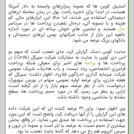
استیبل کوین ها که عموما رمزارزهای وابسته به دلار آمریکا
هستند، در ابتدا برای ذخیره راحت پول در زمان معامله ارزهای
دیجیتالی استفاده می شدند، اما حالا این ابزارهای مالی کم
هزینه و با تسویه آنی، درحال بلعیدن پرداخت ها در سرتاسر
بازار
هستند و تخمین های خوش بینانه ای در مورد اندازه
بالقوه این بازار از جانب شرکتهای بومی ارزهای دیجیتالی و
بانکهای بزرگ عرضه می شود.
سایت کوین دسک گزارش کرد، جای تعجب است که سهم یو
اس دی کوین با عنایت به مشارکت شرکت سیرکل (Circle) در
پرداخت ها و
برنامه
های اخیر برای معرفی شبکه پرداخت
فرامرزی اختصاصی، زیاد نیست و راب هادیک، شریک عمومی
شرکت سرمایه گذاری «دراگون فلای»، اظهار داشت: سیرکل که
هفته جاری، برای عرضه اولیه عمومی سهام در بورس نیویورک
درخواست داد، از نظر عرضه، سهم بازار را از تتر گرفته است،
ازاین رو بنظر می رسید که در مورد حجم پرداخت ها، سطح
مشابه یا متناسبی وجود داشته باشد.
وی اظهار نمود: برای ۳۱ عرضه کننده ای که این شرکت داده
های این گزارش را از آنها دریافت کرد، واضح است که این مورد
جهت استفاده در پرداخت ها صدق نمی نماید. در واقع، بخش
بیشتری از حجم نسبت به عرضه، با تتر است و عموما در ترون و
سپس اتریوم هم رخ می دهد که کاملا باعث تعجب ما بود.