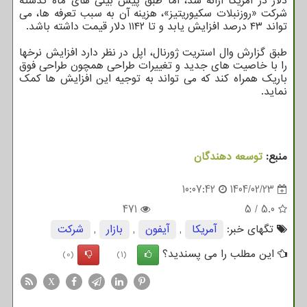
دلار در آمریکا ارائه شد، اما طبق پیش بینی های ماه گذشته
شرکت «روزنبلات سکیوریتیز»، هزینه آن به سبب تعرفه ها، می
تواند ۴۳ درصد افزایش یابد و تا ۱۱۴۲ دلار قیمت داشته باشد.
طبق گزارش وال استریت ژورنال، اپل در نظر دارد افزایش نرخها
را با خاصیت های جدید و تغییرات طراحی همچون طراحی فوق
باریک همراه کند که می تواند به توجیه این افزایش ها کمک
نماید.
منبع:
توسعه دهندگان
10:07:42
1404/02/23
471
5
/
5.0
تگهای خبر:
آمریكا
,
آیفون
,
بازار
,
شركت
این مطلب را می پسندید؟
(0)
(1)
X