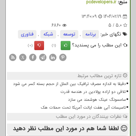
منبع:
pcdevelopers.ir
13:40:09
1404/02/19
6860
5
/
5.0
تگهای خبر:
برنامه
,
توسعه
,
شبكه
,
فناوری
این مطلب را می پسندید؟
(0)
(1)
X
تازه ترین مطالب مرتبط
دقیقا به اندازه مصرف ترافیک بین الملل از حجم بسته کسر می شود
تلاقی دو اراده پولادین در هندسه قدرت
سامسونگ عینک هوشمند می سازد
تاسیسات آبی هفت ایالت آمریکا تحت حملات هک
نظرات بینندگان در مورد این مطلب
لطفا شما هم
در مورد این مطلب
نظر دهید