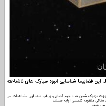
 این فضاپیما شناسایی انبوه سیارک های ناشناخته
، این دومین رویارویی لوسی با سیارک ها خواهد بود. این فضاپیما در سال ۲۰۲۱ برای ماموریتی جهت نزدیک شدن به ۱۱ جرم فضایی، پرتاب شد. این مشاهدات می
باستانی منظومه شمسی اولیه هستند.