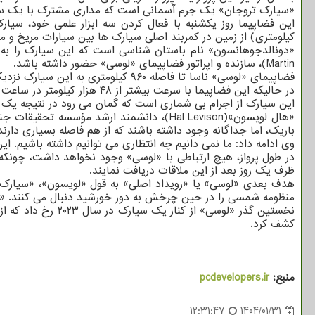
«سیارک تروجان» یک جرم آسمانی است که مداری مشترک با یک سیاره 
کیلومتری) از زمین در کمربند اصلی سیارک ها بین سیارات مریخ و 
Martin)، سازنده و اپراتور فضاپیمای «لوسی» حضور داشته باشد.
فضاپیمای «لوسی» ناسا تا فاصله ۹۶۰ کیلومتری به این سیارک نزدیک خواهد شد. طول این سیارک حدود ۴ کیلومتر و عرض آن بسیار کمتر است.
در حالیکه این فضاپیما با سرعت بیشتر از ۴۸ هزار کیلومتر در ساعت از کنار این سیارک عبور خواهد کرد، دانشمندان بعد از این ملاقات کوتاه می توانند درک بهتری از اندازه و شکل آن بدست بیاورند.
این سیارک از اجرام بی شماری است که گمان می رود در نتیجه یک برخورد بزرگ در ۱۵۰ میلیون سال
«هال لویسون»(Hal Levison)، دانشمند ارشد
باریک، اما جداگانه وجود داشته باشند که از هم فاصله بسیاری دارند
وی ادامه داد: ما نمی دانیم چه انتظاری می توانیم داشته باشیم. 
در طول پرواز، هیچ ارتباطی با «لوسی» وجود نخواهد داشت، چونکه ا
ظرف یک روز بعد از این ملاقات دریافت نمایند.
هدف بعدی «لوسی» یا «رویداد اصلی» به قول «لویسون»، «سیارک ه
منظومه شمسی را در حین چرخش به دور خورشید دنبال می کنند. «لوسی» از سال ۲۰۲۷ تا ۲۰۳۳، هشت مورد از آنها را ملاقات خواهد نمود که بعضی از آنه
کشف کرد.
منبع:
pcdevelopers.ir
12:31:47
1404/01/31