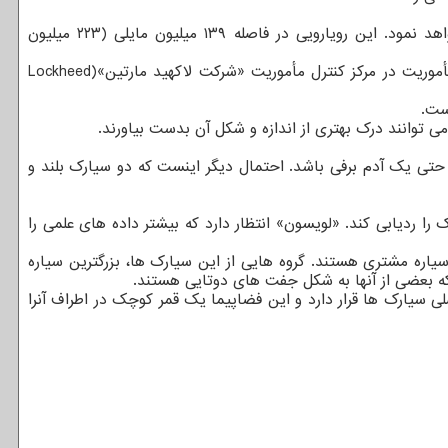
این فضاپیما روز یکشنبه با فعال کردن سه ابزار علمی خود، سیارک بی خطری به نام «دونالدجوهانسون»(Donaldjohanson) را رصد خواهد نمود. این رویارویی در فاصله ۱۳۹ میلیون مایلی (۲۲۳ میلیون
«دونالدجوهانسون» نام باستان شناسی است که این سیارک را به یاد او نام گذاری کرده اند. مقرر است این سیارک در تمام طول این مأموریت در مرکز کنترل مأموریت «شرکت لاکهید مارتین»(Lockheed
ولینگ یا حتی یک آدم برفی باشد. احتمال دیگر اینست که دو سیارک بلند و
ا ردیابی کند. «لویسون» انتظار دارد که بیشتر داده های علمی را
اره مشتری هستند. گروه هایی از این سیارک ها، بزرگترین سیاره
سیارک «دینکینش»(Dinkinesh) عبور کرد. این سیارک در کمربند اصلی سیارک ها قرار دارد و این فضاپیما یک قمر کوچک در اطراف آنرا