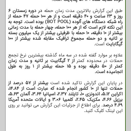
طبق این گزارش بالاترین مدت زمان حمله
در دوره زمستان ۶
روز و ۲۳ ساعت و ۴۰ دقیقه است و از هر ۱۰۰ حمله ۴۷ حمله از
راه شبکه دستگاه های آلوده (BOT POOL) بوده است. توجه به
این نکته لازم است که از هر ۱۰۰ حمله، چهار حمله با مدت زمانی
بیشتر از ۱۰ دقیقه، ۱۰ حمله با ظرفیتی بیشتر از یک میلیون بسته
بر ثانیه و دو حمله مجموع ترافیک مقابله شده بیشتر از ۱۰۰
گیگابایت
است.
علاوه بر موارد گفته شده در سه ماه گذشته بیشترین نرخ تجمع
حملات در محدوده کمتر
از ۲ گیگابیت بر ثانیه و مدت زمان
کمتر از ۵۰ دقیقه بوده و ۱۵ حمله بیشتر از ۱ روز به طول
انجامیده است.
در پایان این گزارش تاکید شده است
بیشتر از ۵۷ درصد از
حملات تنها از ۱۰ کشور انجام شده که عبارت است از ۱۴.۸۴،
اکراین ۵.۱۲، اندونزی ۱۰، تایلند ۲.۳۷، اسپانیا ۳.۶۴، آلمان ۵.۶۳،
برزیل ۴.۶۶، مکزیک ۲.۴۵، کلمبیا ۳.۰۶ و ایالات متحده آمریکا
۴.۶۹ درصد
. برای اطلاع از جزئیات این گزارش می توانید بر روی
این لینک کلیک کنید.