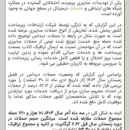
یکی از تهدیدات سایبری پیچیده، اختلالاتی گسترده در عملکرد
شبکه های ارتباطی و
خدمات
دیجیتال در سطح جهانی به وجود
آورده است.
در این گزارش که به تازگی توسط شرکت ارتباطات زیرساخت
کشور پخش شده، تعاریفی از انوع حملات سایبری عرضه شده
است به صورت مثال در رابطه با حملات دیداس توضیح داده
شده حمله منع خدمت توزیع شده نوعی از حملات سایبری
است که در آن مهاجمان نسبت به ارسال ترافیک کاذب بسمت
زیرساخت ها و خدمات حیاتی اقدام نموده و بدین ترتیب
سبب بروز اختلال و یا قطعی کامل خدمات رسانی زیرساخت و
یا سرویس مربوطه به کاربران حقیقی می شود.
براساس این گزارش که وضعیت حملات دیداس در فصل
زمستان سال ۱۴۰۳ (از تاریخ ۱دی ماه تا ۳۰ اسفند) را مورد
بررسی قرار داده، گفته شده که بیشتر از ۸۲.۱۲ درصد از حملات
در امتداد محروم سازی مردم از دریافت خدمات مورد نیازشان
بوده که با تلاش متخصصان کشور حملات مذکور تماما با
موفقیت کامل دفع شده اند.
البته به شکل کلی در
سه ماه آخر سال ۱۴۰۳، ۱۰۱ هزار و ۷۲۰ حمله
مجموع حملات مقابله شده است. میانگین حجم حملات در
دوره زمستان سال قبل ۶.۶۲ گیگابیت بر ثانیه و مجموع ترافیک
آلوده مقابله شده ۵۳.۳۰ پتابایت
است.