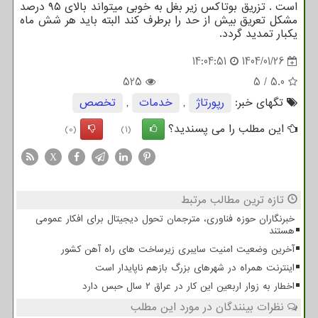
است . تزریق بوتاکس زیر بغل به خوبی میتواند بالای ۹۵ درصد
مشکل تعریق بیش از حد را برطرف کند البته باید هر شش ماه
یکبار تمدید گردد.
14:04:51
1404/01/26
525
5
/
5.0
تگهای خبر:
رپورتاژ
,
خدمات
,
تخصص
این مطلب را می پسندید؟
(0)
(1)
X
تازه ترین مطالب مرتبط
خبرنگاران حوزه فناوری، مترجمان تحول دیجیتال برای افکار عمومی
هستند
آخرین وضعیت امنیت سایبری زیرساخت های راه آهن کشور
اینترنت همراه در شهرهای بزرگ بازهم ناپایدار است
اخطار به زوار اربعین این کار در عراق ۲ سال حبس دارد
نظرات بینندگان در مورد این مطلب