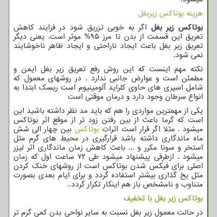
هزینه بوتاکس زیربغل
بوتاکس زیر بغل
اگر به خوبی تزریق شود در فرایند کاهش
تعریق این قسمت از بدن تا مرز ۹۵% موثر است. یعنی دیگر
تعریق زیر بغل باعث ایجاد ناراحتی و ایجاد ظاهر ناخوشایند
نمی شود.
نکته مهم اینست که این روش رفع تعریق زیر بغل ایمن و
مطمئن است و عوارض جانبی ندارد . در روشهای معمول که
شامل اسپری های حاوی کلراید آلومینیوم است ریسک ابتدا به
انواع سرطان وجود دارد و درمان موقتی است
یکی از مهمترین مواردی را هم که باید مد نظر داشته باشید این
است که گرما باعث از بین رفتن زود تر از موقع اثر بوتاکس
میشود . مثلا اگر قرار است اثرات
بوتاکس
بین چهار الی شش
ماه ماندگاری داشته باشد قرارگیری در محیط های گرم مثل
استخر و سونا مکرر و ... باعث کاهش زمان ماندگاری اثر لیزر
میشود . ازطرفی پیشنهاد میشود طی ۷۲ ساعت اول که زمان
اصلی برای فیکس شدن بوتاکس است از روشهای خنک کردن
مثل یخ گذاری بیشتر استفاده گردد و برای ایام بعدی بصورت
متناوب و نامشخص باز هم اینکار تکرار گردد..
بوتاکس زیر بغل با تخفیف
در حالت معمول زیر بغل نسبت به سایر نواحی بدن کمی گرم تر