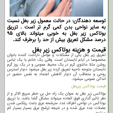
توسعه دهندگان: در حالت معمول زیر بغل نسبت
به سایر نواحی بدن کمی گرم تر است . تزریق
بوتاکس زیر بغل به خوبی میتواند بالای ۹۵
درصد مشکل تعریق بیش از حد را برطرف کند.
قیمت و هزینه بوتاکس زیر بغل
تعریق زیر بغل یکی از مشکلات و عوامل ناراحت کننده بانوان
مخصوصا در ایام تابستان است. وقتی یک خانم با یک لباس
روشن مثلا مانتوی کرم در یک محیط عمومی و در یک روز گرم
تابستان متوجه ناحیه تعریق کرده زیر بغل میشود دچار استرس
روحی و متعاقب آن دچار کاهش اعتماد به نفس حضور در
اماکن عمومی میشود.
قیمت بوتاکس زیربغل
بوتاکس زیر بغل
به عنوان یک راه حل بی خطر سریع الاثر و از
نظر تاثیر گذاری فوق العاده میتواند مشکل گشا باشد. با تزریق
بوتاکس در نواحی اطراف غدد مترشحه عرق باعث ریلکس شدن
عضلات غدد عرق شده و در نتیجه ترشح عرق بسیار بسیار کم
میشود.