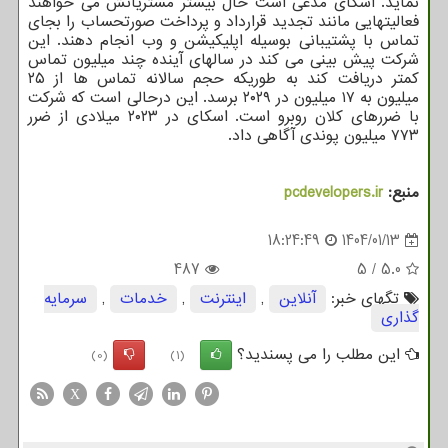
نماید. اسکای مدعی است حال بیشتر مشتریانش می خواهند
فعالیتهایی مانند تجدید قرارداد و پرداخت صورتحساب را بجای
تماس با پشتیبانی بوسیله اپلیکیشن و وب انجام دهند. این
شرکت پیش بینی می کند در سالهای آینده چند میلیون تماس
کمتر دریافت کند به طوریکه حجم سالانه تماس ها از ۲۵
میلیون به ۱۷ میلیون در ۲۰۲۹ برسد. این درحالی است که شرکت
با ضررهای کلان روبرو است. اسکای در ۲۰۲۳ میلادی از ضرر
۷۷۳ میلیون پوندی آگاهی داد.
منبع:
pcdevelopers.ir
18:24:49
1404/01/13
487
5
/
5.0
تگهای خبر:
آنلاین
,
اینترنت
,
خدمات
,
سرمایه
گذاری
این مطلب را می پسندید؟
(0)
(1)
X