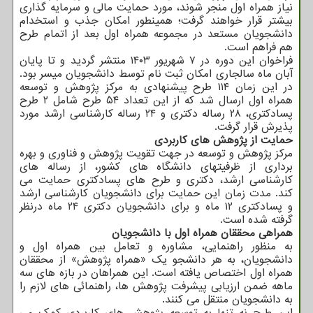
نیاز همراه اول منجر شوند، مورد حمایت مالی و سرمایه گذاری
بیشتر قرار خواهند گرفت؛ همینطور امکان جذب و استخدام
دانشجویان مستعد در مجموعه همراه اول بعد از اتمام طرح
هم فراهم است.
فراخوان این دوره در ۷ شهریور ۱۴۰۳ منتشر گردید و تا پایان
آبان ماه سالجاری امکان ثبت نام توسط دانشجویان میسر بود.
در این زمان ۱۱۴ طرح پیشنهادی به مرکز پژوهش و توسعه
همراه اول ارسال شد که از این تعداد ۵۴ طرح شامل ۲ طرح
پسادکتری، ۲۸ رساله دکتری و ۲۴ رساله کارشناسی ارشد مورد
پذیرش قرار گرفت.
حمایت از پژوهش های کاربردی
مرکز پژوهش و توسعه در جهت تقویت پژوهش و فناوری و بهره
برداری از ظرفیتهای دانشگاه های کشور، از رساله های
کارشناسی ارشد، دکتری و طرح های پسادکتری حمایت می
کند. مدت زمان این حمایت برای دانشجویان کارشناسی ارشد
و پسادکتری ۱۲ ماه و برای دانشجویان دکتری ۲۴ ماه درنظر
گرفته شده است.
همراهی محققان همراه اول با دانشجویان
به منظور راهنمایی، مشاوره و تعامل بین همراه اول و
دانشجویان، به هر دانشجو یک «همراه پژوهش» از محققان
همراه اول اختصاص یافته است. این همراهان در بازه های سه
ماهه ضمن ارزیابی پیشرفت پژوهش ها، راهنمائی های لازم را
به دانشجویان منتقل می کنند.
این طرح نه تنها به توسعه پژوهش های کاربردی کمک می